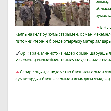
елімізд
облысы
аумақта
Е.Ны
қалпына келтіру жұмыстарымен, орман мекеме
питомниктерінің бірінде отырғызу материалдар
Әрі қарай, Министр «Риддер орман шаруашыл
мекеменің қызметімен танысу мақсатында аттан
Сапар соңында ведомство басшысы орман және
аумақтардың басшыларымен ағымдағы жылдың өр