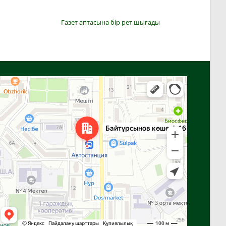
Газет аптасына бір рет шығады
Алға
Яндекс Карталар — көлік, навигация, орындарды іздеу