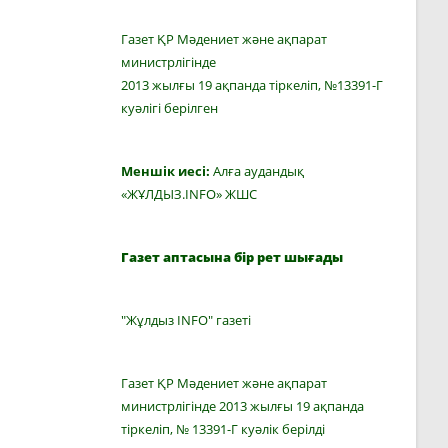
Газет ҚР Мәдениет және ақпарат
министрлігінде
2013 жылғы 19 ақпанда тіркеліп, №13391-Г
куәлігі берілген
Меншік иесі:
Алға аудандық
«ЖҰЛДЫЗ.INFO» ЖШС
Газет аптасына бір рет шығады
"Жұлдыз INFO" газеті
Газет ҚР Мәдениет және ақпарат
министрлігінде 2013 жылғы 19 ақпанда
тіркеліп, № 13391-Г куәлік берілді