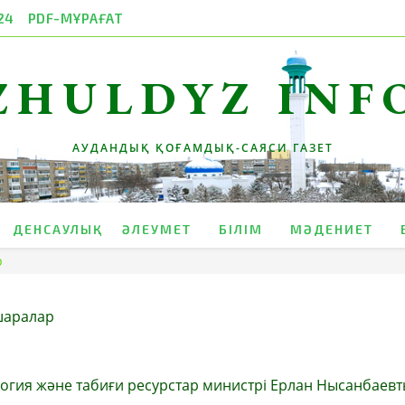
24
PDF-МҰРАҒАТ
ZHULDYZ INF
АУДАНДЫҚ ҚОҒАМДЫҚ-САЯСИ ГАЗЕТ
ДЕНСАУЛЫҚ
ӘЛЕУМЕТ
БІЛІМ
МӘДЕНИЕТ
р
шаралар
огия және табиғи ресурстар министрі Ерлан Нысанбаев