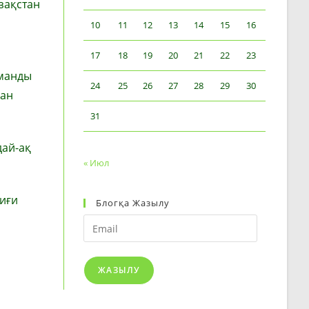
зақстан
10
11
12
13
14
15
16
17
18
19
20
21
22
23
манды
24
25
26
27
28
29
30
ман
31
дай-ақ
« Июл
биғи
Блогқа Жазылу
Email
ЖАЗЫЛУ