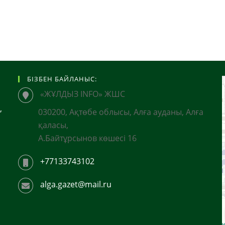
БІЗБЕН БАЙЛАНЫС:
«ЖҰЛДЫЗ INFO» ЖШС
,
030200, Ақтөбе облысы, Алға ауданы, Алға
қаласы,
А.Байтұрсынов көшесі 16
+77133743102
alga.gazet@mail.ru