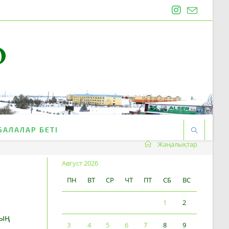
O
БАЛАЛАР БЕТІ
Жаңалықтар
Август 2026
ПН
ВТ
СР
ЧТ
ПТ
СБ
ВС
1
2
тың
3
4
5
6
7
8
9