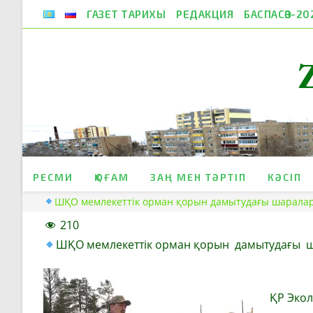
Skip
ГАЗЕТ ТАРИХЫ
РЕДАКЦИЯ
БАСПАСӨЗ-20
to
content
РЕСМИ
ҚОҒАМ
ЗАҢ МЕН ТӘРТІП
КӘСІП
ШҚО мемлекеттік орман қорын дамытудағы шарала
210
ШҚО мемлекеттік орман қорын
дамытудағы
ҚР Экол