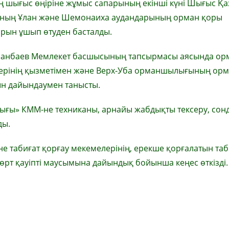
ің шығыс өңіріне жұмыс сапарының екінші күні Шығыс Қа
ның Ұлан және Шемонаиха аудандарының орман қоры
рын ұшып өтуден басталды.
санбаев Мемлекет басшысының тапсырмасы аясында ор
лерінің қызметімен және Верх-Уба орманшылығының ор
ын дайындаумен танысты.
ығы» КММ-не техниканы, арнайы жабдықты тексеру, сон
ды.
 табиғат қорғау мекемелерінің, ерекше қорғалатын та
т қауіпті маусымына дайындық бойынша кеңес өткізді.