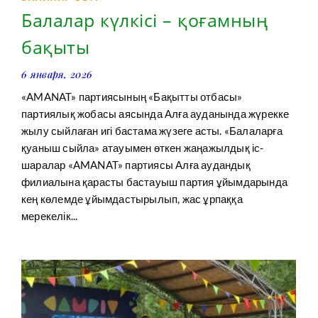
Балалар күлкісі – қоғамның
бақыты
6 января, 2026
«AMANAT» партиясының «Бақытты отбасы»
партиялық жобасы аясында Алға ауданында жүрекке
жылу сыйлаған игі бастама жүзеге асты. «Балаларға
қуаныш сыйла» атауымен өткен жаңажылдық іс-
шаралар «AMANAT» партиясы Алға аудандық
филиалына қарасты бастауыш партия ұйымдарында
кең көлемде ұйымдастырылып, жас ұрпаққа
мерекелік...