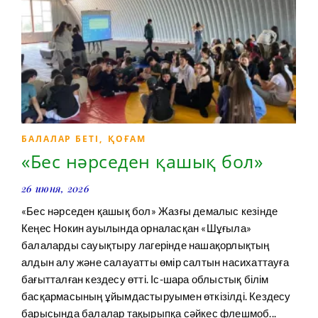
БАЛАЛАР БЕТІ
,
ҚОҒАМ
«Бес нәрседен қашық бол»
26 июня, 2026
«Бес нәрседен қашық бол» Жазғы демалыс кезінде
Кеңес Нокин ауылында орналасқан «Шұғыла»
балаларды сауықтыру лагерінде нашақорлықтың
алдын алу және салауатты өмір салтын насихаттауға
бағытталған кездесу өтті. Іс-шара облыстық білім
басқармасының ұйымдастыруымен өткізілді. Кездесу
барысында балалар тақырыпқа сәйкес флешмоб...