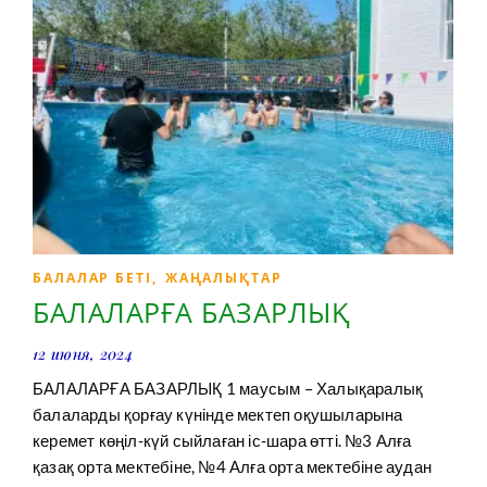
БАЛАЛАР БЕТІ
,
ЖАҢАЛЫҚТАР
БАЛАЛАРҒА БАЗАРЛЫҚ
12 июня, 2024
БАЛАЛАРҒА БАЗАРЛЫҚ 1 маусым – Халықаралық
балаларды қорғау күнінде мектеп оқушыларына
керемет көңіл-күй сыйлаған іс-шара өтті. №3 Алға
қазақ орта мектебіне, №4 Алға орта мектебіне аудан