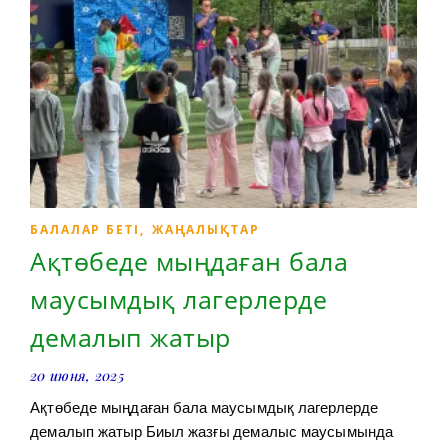
БАЛАЛАР БЕТІ
,
ЖАҢАЛЫҚТАР
Ақтөбеде мыңдаған бала
маусымдық лагерлерде
демалып жатыр
20 июня, 2025
Ақтөбеде мыңдаған бала маусымдық лагерлерде
демалып жатыр Биыл жазғы демалыс маусымында