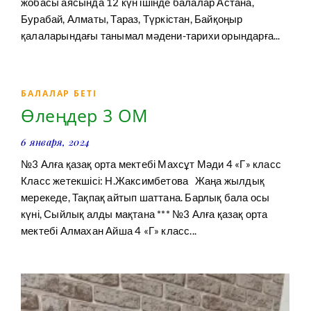
жобасы аясында 12 күн ішінде балалар Астана,
Бурабай, Алматы, Тараз, Түркістан, Байқоңыр
қалаларындағы танымал мәдени-тарихи орындарға...
БАЛАЛАР БЕТІ
Өлеңдер 3 ОМ
6 января, 2024
№3 Алға қазақ орта мектебі Махсұт Мәди 4 «Г» класс
Класс жетекшісі: Н.Жаксимбетова Жаңа жылдық
мерекеде, Тақпақ айтып шаттана. Барлық бала осы
күні, Сыйлық алды мақтана *** №3 Алға қазақ орта
мектебі Алмахан Айша 4 «Г» класс...