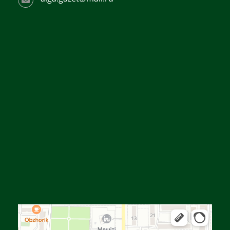
Алға
Яндекс Карталар — көлік, навигация, орындарды іздеу