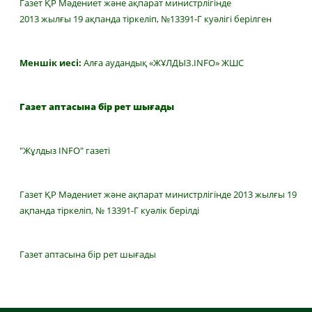
Газет ҚР Мәдениет және ақпарат министрлігінде
2013 жылғы 19 ақпанда тіркеліп, №13391-Г куәлігі берілген
Меншік иесі:
Алға аудандық «ЖҰЛДЫЗ.INFO» ЖШС
Газет аптасына бір рет шығады
"Жұлдыз INFO" газеті
Газет ҚР Мәдениет және ақпарат министрлігінде 2013 жылғы 19
ақпанда тіркеліп, № 13391-Г куәлік берілді
Газет аптасына бір рет шығады