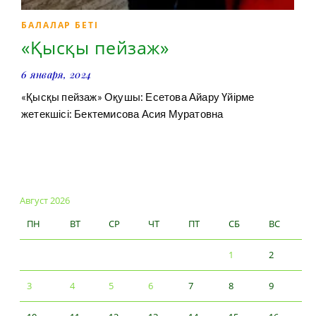
БАЛАЛАР БЕТІ
«Қысқы пейзаж»
6 января, 2024
«Қысқы пейзаж» Оқушы: Есетова Айару Үйірме
жетекшісі: Бектемисова Асия Муратовна
Август 2026
ПН
ВТ
СР
ЧТ
ПТ
СБ
ВС
1
2
3
4
5
6
7
8
9