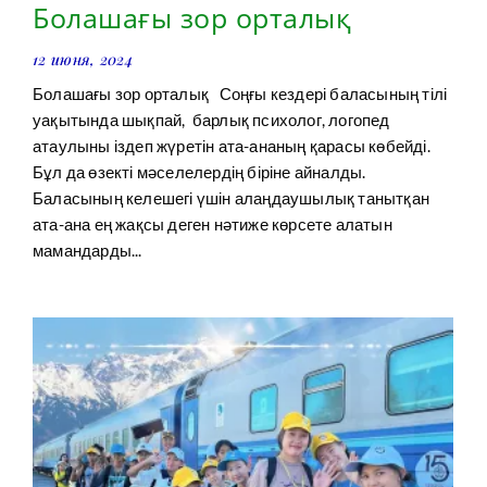
Болашағы зор орталық
12 июня, 2024
Болашағы зор орталық Соңғы кездері баласының тілі
уақытында шықпай, барлық психолог, логопед
атаулыны іздеп жүретін ата-ананың қарасы көбейді.
Бұл да өзекті мәселелердің біріне айналды.
Баласының келешегі үшін алаңдаушылық танытқан
ата-ана ең жақсы деген нәтиже көрсете алатын
мамандарды...