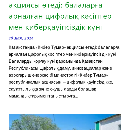
акциясы өтеді: балаларға
арналған цифрлық кәсіптер
мен киберқауіпсіздік күні
28 мая, 2025
Қазақстанда «Кибер Тұмар» акциясы өтеді: балаларға
арналған цифрлық кәсіптер мен киберқауіпсіздік күні
Балаларды қорғау күні қарсаңында Қазақстан
Республикасы Цифрлық даму, инновациялар және
аэроғарыш өнеркәсібі министрлігі «Кибер Тұмар»
республикалық акциясын — цифрлық қауіпсіздікке,
сауаттылыққа және оқушыларды болашақ
мамандықтарымен таныстыруға...