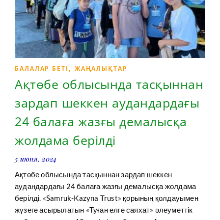
БАЛАЛАР БЕТІ
,
ЖАҢАЛЫҚТАР
Ақтөбе облысында тасқыннан
зардап шеккен аудандардағы
24 балаға жазғы демалысқа
жолдама берілді
5 июня, 2024
Ақтөбе облысында тасқыннан зардап шеккен
аудандардағы 24 балаға жазғы демалысқа жолдама
берілді. «Samruk-Kazyna Trust» қорының қолдауымен
жүзеге асырылатын «Туған елге саяхат» әлеуметтік