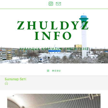
ZHULDYZ
INFO
АУДАНДЫҚ ҚОҒАМДЫҚ-САЯСИ ГАЗЕТ
MENU
Балалар беті