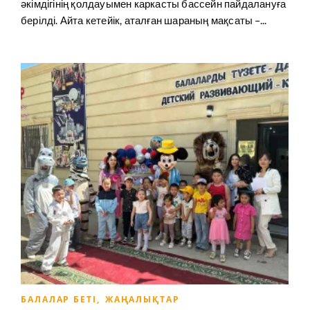
әкімдігінің қолдауымен каркасты бассейн пайдалануға
берілді. Айта кетейік, аталған шараның мақсаты –...
БАЛАЛАР БЕТІ
,
ЖАҢАЛЫҚТАР