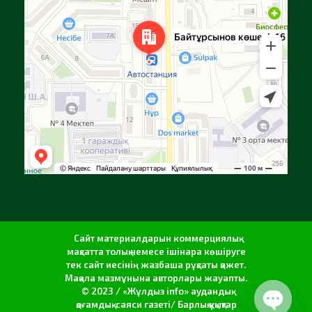
Сайт материалдарын коммерциялық
мақсатта толық немесе ішінара көшіруге
тек сайт иесінің жазбаша рұқсаты қажет.
Мақала мазмұнына авторлары жауапты.
© 2023 / «Жұлдыз info» аудандық
қоғамдық-саяси газеті/ Барлық құқықтар