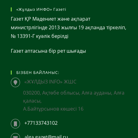
«Жұлдыз ИНФО» Газеті
Газет ҚР Мәдениет және ақпарат
министрлігінде 2013 жылғы 19 ақпанда тіркеліп,
№ 13391-Г куәлік берілді
Газет аптасына бір рет шығады
БІЗБЕН БАЙЛАНЫС:
«ЖҰЛДЫЗ INFO» ЖШС
030200, Ақтөбе облысы, Алға ауданы, Алға
қаласы,
А.Байтұрсынов көшесі 16
+77133743102
alga.gazet@mail.ru