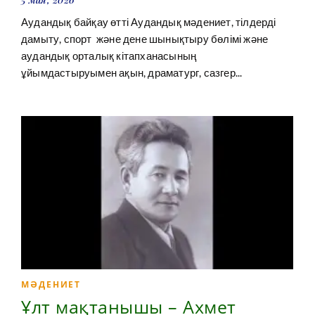
Аудандық байқау өтті Аудандық мәдениет, тілдерді
дамыту, спорт және дене шынықтыру бөлімі және
аудандық орталық кітапханасының
ұйымдастыруымен ақын, драматург, сазгер...
МӘДЕНИЕТ
Ұлт мақтанышы – Ахмет