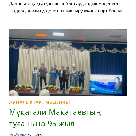
Даланы асқақтатқан ақын Алға аудандық мәдениет,
тілдерді дамыту, дене шынықтыру және спорт бөлімі...
ЖАҢАЛЫҚТАР
,
МӘДЕНИЕТ
Мұқағали Мақатаевтың
туғанына 95 жыл
19 февраля, 2026