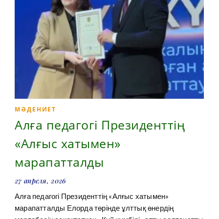
МӘДЕНИЕТ
Алға педагогі Президенттің
«Алғыс хатымен»
марапатталды
27 апреля, 2026
Алға педагогі Президенттің «Алғыс хатымен»
марапатталды Елорда төрінде ұлттық өнердің