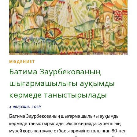
МӘДЕНИЕТ
Батима Заурбекованың
шығармашылығы ауқымды
көрмеде таныстырылады
4 августа, 2026
Батима Заурбекованың шығармашылығы ауқымды
көрмеде таныстырылады Экспозицияда суретшінің
музей қорынан және отбасы архивінен алынған 80-нен