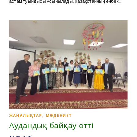
астам туындысы ұсынылады. Қазақстанның еңбек...
ЖАҢАЛЫҚТАР
,
МӘДЕНИЕТ
Аудандық байқау өтті
5 мая, 2026