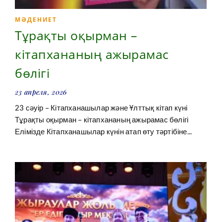
МӘДЕНИЕТ
Тұрақты оқырман –
кітапхананың ажырамас
бөлігі
23 апреля, 2026
23 сәуір – Кітапханашылар және Ұлттық кітап күні
Тұрақты оқырман – кітапхананың ажырамас бөлігі
Елімізде Кітапханашылар күнін атап өту тәртібіне...