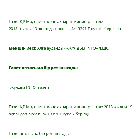
Газет ҚР Мәдениет және ақпарат министрлігінде
2013 жылғы 19 ақпанда тіркеліп, №13391-Г куәлігі берілген
Меншік иесі:
Алға аудандық «ЖҰЛДЫЗ.INFO» ЖШС
Газет аптасына бір рет шығады
"Жұлдыз INFO" газеті
Газет ҚР Мәдениет және ақпарат министрлігінде 2013 жылғы 19
ақпанда тіркеліп, № 13391-Г куәлік берілді
Газет аптасына бір рет шығады