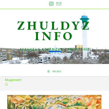
ZHULDYZ
INFO
АУДАНДЫҚ ҚОҒАМДЫҚ-САЯСИ ГАЗЕТ
MENU
Мәдениет