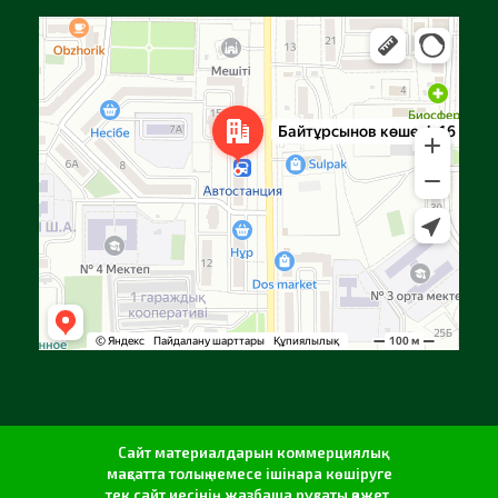
Алға
Яндекс Карталар — көлік, навигация, орындарды іздеу
Сайт материалдарын коммерциялық
мақсатта толық немесе ішінара көшіруге
тек сайт иесінің жазбаша рұқсаты қажет.