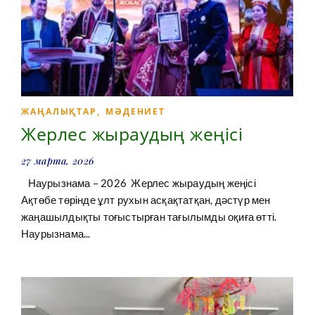
ЖАҢАЛЫҚТАР
,
МӘДЕНИЕТ
Жерлес жыраудың жеңісі
27 марта, 2026
Наурызнама – 2026 Жерлес жыраудың жеңісі
Ақтөбе төрінде ұлт рухын асқақтатқан, дәстүр мен
жаңашылдықты тоғыстырған тағылымды оқиға өтті.
Наурызнама...