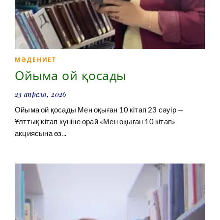
МӘДЕНИЕТ
Ойыма ой қосады
23 апреля, 2026
Ойыма ой қосады Мен оқыған 10 кітап 23 сәуір —
Ұлттық кітап күніне орай «Мен оқыған 10 кітап»
акциясына өз...