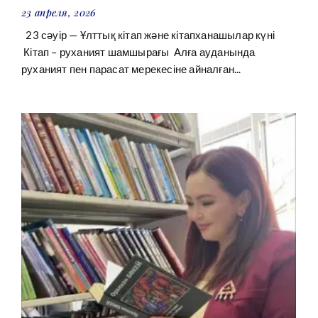
23 апреля, 2026
23 сәуір — Ұлттық кітап және кітапханашылар күні
Кітап – руханият шамшырағы Алға ауданында
руханият пен парасат мерекесіне айналған...