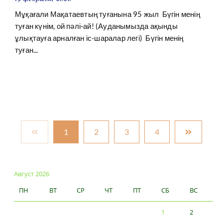
Мұқағали Мақатаевтың туғанына 95 жыл Бүгін менің
туған күнім, ой пәлі-ай! (Ауданымызда ақынды
ұлықтауға арналған іс-шаралар легі) Бүгін менің
туған...
1
2
3
4
Август 2026
ПН
ВТ
СР
ЧТ
ПТ
СБ
ВС
1
2