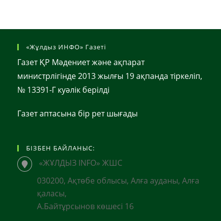
«Жұлдыз ИНФО» Газеті
Газет ҚР Мәдениет және ақпарат
министрлігінде 2013 жылғы 19 ақпанда тіркеліп,
№ 13391-Г куәлік берілді
Газет аптасына бір рет шығады
БІЗБЕН БАЙЛАНЫС:
«ЖҰЛДЫЗ INFO» ЖШС
030200, Ақтөбе облысы, Алға ауданы, Алға
қаласы,
А.Байтұрсынов көшесі 16