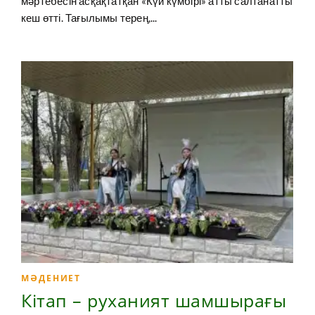
мәртебесін асқақтатқан «Күй күмбірі» атты салтанатты
кеш өтті. Тағылымы терең,...
МӘДЕНИЕТ
Кітап – руханият шамшырағы