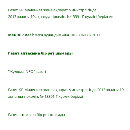
Газет ҚР Мәдениет және ақпарат министрлігінде
2013 жылғы 19 ақпанда тіркеліп, №13391-Г куәлігі берілген
Меншік иесі:
Алға аудандық «ЖҰЛДЫЗ.INFO» ЖШС
Газет аптасына бір рет шығады
"Жұлдыз INFO" газеті
Газет ҚР Мәдениет және ақпарат министрлігінде 2013 жылғы 19
ақпанда тіркеліп, № 13391-Г куәлік берілді
Газет аптасына бір рет шығады