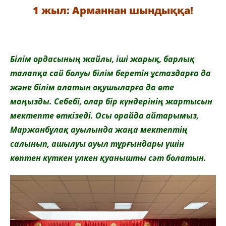
1 жыл: Арманнан шындыққа!
Білім ордасының жайлы, іші жарық, барлық
талапқа сай болуы білім беретін ұстаздарға да
және білім алатын оқушыларға да өте
маңызды. Себебі, олар бір күндерінің жартысын
мектепте өткізеді. Осы орайда айтарымыз,
Маржанбұлақ ауылында жаңа мектептің
салынып, ашылуы ауыл тұрғындары үшін
көптен күткен үлкен қуанышты сәт болатын.