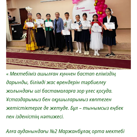
«
Мектебіміз ашылған күннен бастап еліміздің
дарынды, білімді жас өрендерін тәрбиелеу
жолындағы игі бастамаларға зор үлес қосуда.
Ұстаздарымыз бен оқушыларымыз көптеген
жетістіктерге де жетуде. Бұл – тынымсыз еңбек
пен ізденістің нәтижесі.
Алға ауданындағы №2 Маржанбұлақ орта мектебі