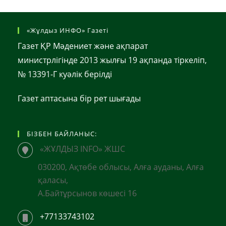
«Жұлдыз ИНФО» Газеті
Газет ҚР Мәдениет және ақпарат
министрлігінде 2013 жылғы 19 ақпанда тіркеліп,
№ 13391-Г куәлік берілді
Газет аптасына бір рет шығады
БІЗБЕН БАЙЛАНЫС:
«ЖҰЛДЫЗ INFO» ЖШС
030200, Ақтөбе облысы, Алға ауданы, Алға
қаласы,
А.Байтұрсынов көшесі 16
+77133743102