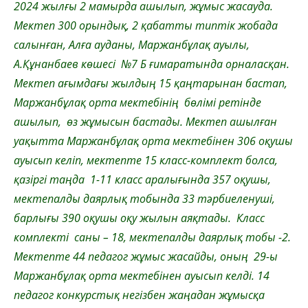
2024 жылғы 2 мамырда ашылып, жұмыс жасауда.
Мектеп 300 орындық, 2 қабатты типтік жобада
салынған, Алға ауданы, Маржанбұлақ ауылы,
А.Құнанбаев көшесі №7 Б ғимаратында орналасқан.
Мектеп ағымдағы жылдың 15 қаңтарынан бастап,
Маржанбұлақ орта мектебінің бөлімі ретінде
ашылып, өз жұмысын бастады. Мектеп ашылған
уақытта Маржанбұлақ орта мектебінен 306 оқушы
ауысып келіп, мектепте 15 класс-комплект болса,
қазіргі таңда 1-11 класс аралығында 357 оқушы,
мектепалды даярлық тобында 33 тәрбиеленуші,
барлығы 390 оқушы оқу жылын аяқтады. Класс
комплекті саны – 18, мектепалды даярлық тобы -2.
Мектепте 44 педагог жұмыс жасайды, оның 29-ы
Маржанбұлақ орта мектебінен ауысып келді. 14
педагог конкурстық негізбен жаңадан жұмысқа