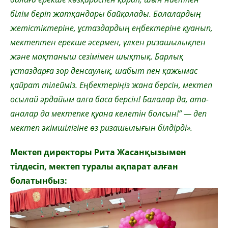
білім беріп жатқандары байқалады. Балалардың
жетістіктеріне, ұстаздардың еңбектеріне қуанып,
мектептен ерекше әсермен, үлкен ризашылықпен
және мақтаныш сезімімен шықтық. Барлық
ұстаздарға зор денсаулық, шабыт пен қажымас
қайрат тілейміз. Еңбектеріңіз жана берсін, мектеп
осылай әрдайым алға баса берсін! Балалар да, ата-
аналар да мектепке қуана келетін болсын!” — деп
мектеп әкімшілігіне өз ризашылығын білдірді».
Мектеп директоры Рита Жасанқызымен
тілдесіп, мектеп туралы ақпарат алған
болатынбыз: