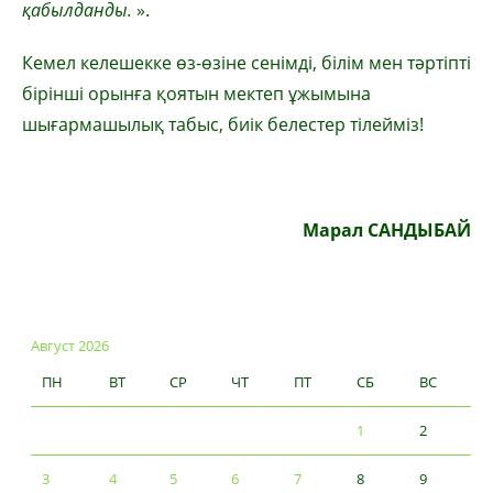
қабылданды.
».
Кемел келешекке өз-өзіне сенімді, білім мен тәртіпті
бірінші орынға қоятын мектеп ұжымына
шығармашылық табыс, биік белестер тілейміз!
Марал САНДЫБАЙ
Август 2026
ПН
ВТ
СР
ЧТ
ПТ
СБ
ВС
1
2
3
4
5
6
7
8
9