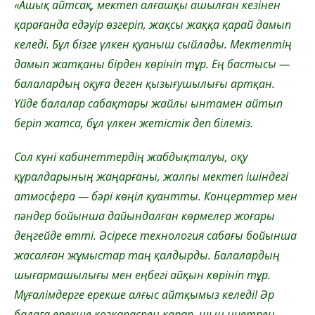
«Ашық айтсақ, мектеп алғашқы ашылған кезінен
қарағанда едәуір өзгеріп, жақсы жаққа қарай дамып
келеді. Бұл бізге үлкен қуаныш сыйлады. Мектептің
дамып жатқаны бірден көрініп тұр. Ең бастысы —
балалардың оқуға деген қызығушылығы артқан.
Үйде балалар сабақтары жайлы ынтамен айтып
беріп жатса, бұл үлкен жетістік деп білеміз.
Сол күні кабинеттердің жабдықталуы, оқу
құралдарының жаңарғаны, жалпы мектеп ішіндегі
атмосфера — бәрі көңіл қуантты. Концерттер мен
пәндер бойынша дайындалған көрмелер жоғары
деңгейде өтті. Әсіресе технология сабағы бойынша
жасалған жұмыстар таң қалдырды. Балалардың
шығармашылығы мен еңбегі айқын көрініп тұр.
Мұғалімдерге ерекше алғыс айтқымыз келеді! Әр
балаға ерекше көзқараспен қарап, шын ниетпен