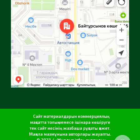
Яндекс Карталар — көлік, навигация, орындарды іздеу
Сайт материалдарын коммерциялық
мақсатта толық немесе ішінара көшіруге
тек сайт иесінің жазбаша рұқсаты қажет.
Мақала мазмұнына авторлары жауапты.