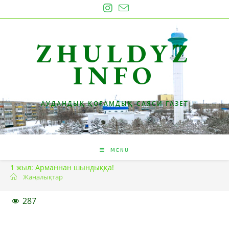
Skip
to
content
ZHULDYZ
INFO
АУДАНДЫҚ ҚОҒАМДЫҚ-САЯСИ ГАЗЕТ
MENU
1 жыл: Арманнан шындыққа!
Жаңалықтар
287