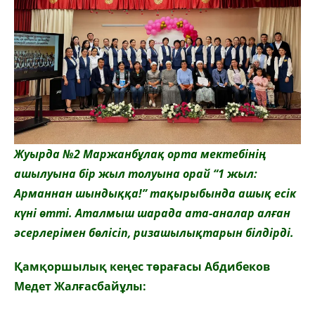
Жуырда №2 Маржанбұлақ орта мектебінің
ашылуына бір жыл толуына орай “1 жыл:
Арманнан шындыққа!” тақырыбында ашық есік
күні өтті. Аталмыш шарада ата-аналар алған
әсерлерімен бөлісіп, ризашылықтарын білдірді.
Қамқоршылық кеңес төрағасы Абдибеков
Медет Жалғасбайұлы: