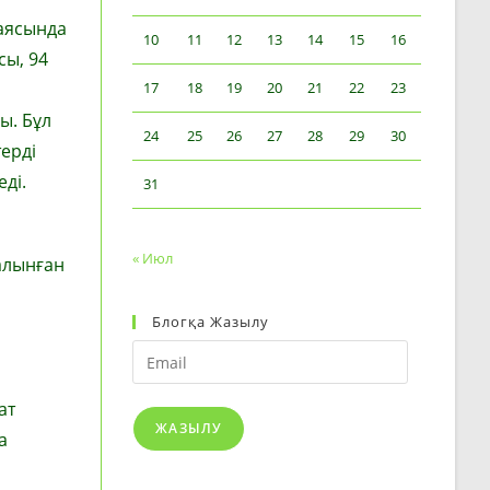
аясында
10
11
12
13
14
15
16
сы, 94
17
18
19
20
21
22
23
ы. Бұл
24
25
26
27
28
29
30
ерді
ді.
31
« Июл
алынған
Блогқа Жазылу
Email
ат
ЖАЗЫЛУ
а