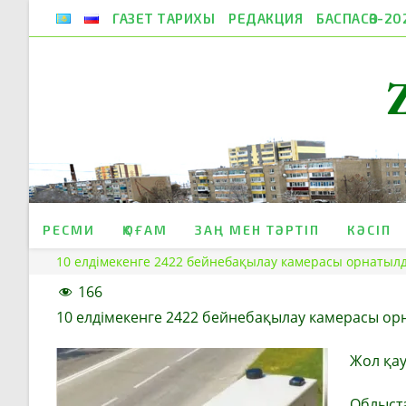
Skip
ГАЗЕТ ТАРИХЫ
РЕДАКЦИЯ
БАСПАСӨЗ-20
to
content
РЕСМИ
ҚОҒАМ
ЗАҢ МЕН ТӘРТІП
КӘСІП
10 елдімекенге 2422 бейнебақылау камерасы орнатыл
166
10 елдімекенге 2422 бейнебақылау камерасы о
Жол қауі
Облыста