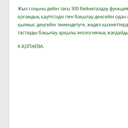
Жыл соңына дейін тағы 300 бейнеталдау функци
қоғамдық қауіпсіздік пен бақылау деңгейін одан 
қылмыс деңгейін төмендетуге, жедел қызметтерді
тастауды бақылау арқылы экологиялық жағдайды ж
К.ҚОПАЕВА.