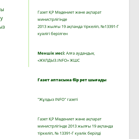
ғы
Газет ҚР Мәдениет және ақпарат
ру
министрлігінде
ыз
2013 жылғы 19 ақпанда тіркеліп, №13391-Г
куәлігі берілген
Меншік иесі:
Алға аудандық
«ЖҰЛДЫЗ.INFO» ЖШС
Газет аптасына бір рет шығады
"Жұлдыз INFO" газеті
Газет ҚР Мәдениет және ақпарат
министрлігінде 2013 жылғы 19 ақпанда
тіркеліп, № 13391-Г куәлік берілді