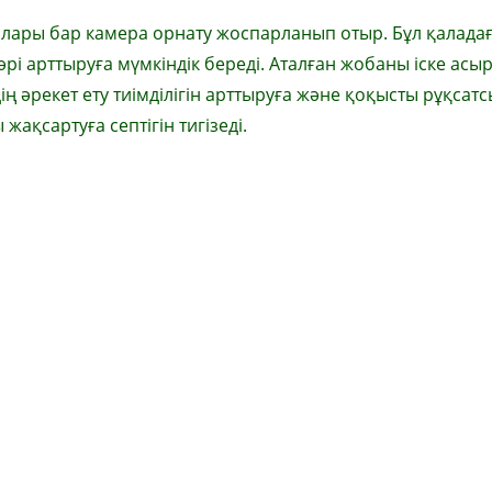
ялары бар камера орнату жоспарланып отыр. Бұл қалада
әрі арттыруға мүмкіндік береді. Аталған жобаны іске асы
ң әрекет ету тиімділігін арттыруға және қоқысты рұқсатс
ақсартуға септігін тигізеді.