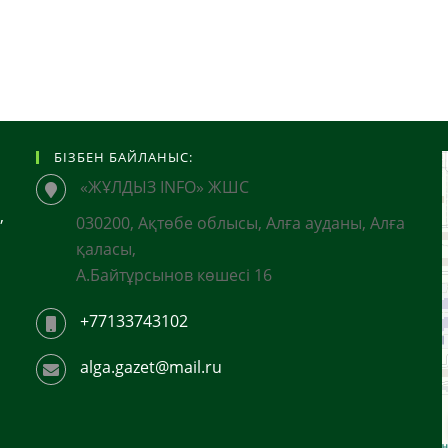
БІЗБЕН БАЙЛАНЫС:
«ЖҰЛДЫЗ INFO» ЖШС
,
030200, Ақтөбе облысы, Алға ауданы, Алға
қаласы,
А.Байтұрсынов көшесі 16
+77133743102
alga.gazet@mail.ru