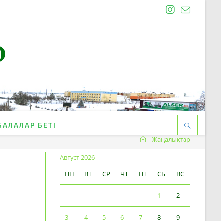
O
БАЛАЛАР БЕТІ
Жаңалықтар
Август 2026
ПН
ВТ
СР
ЧТ
ПТ
СБ
ВС
1
2
3
4
5
6
7
8
9