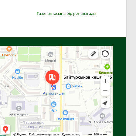
Газет аптасына бір рет шығады
Алға
Яндекс Карталар — көлік, навигация, орындарды іздеу