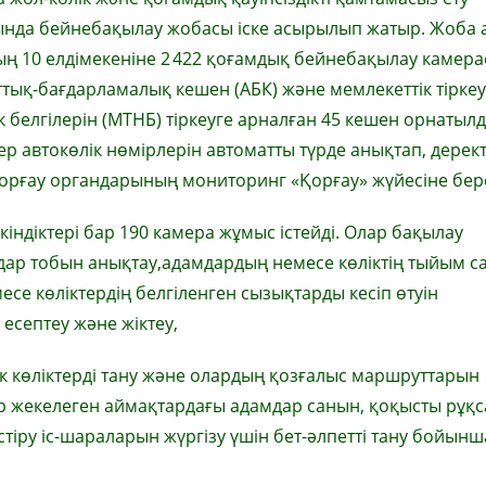
ында бейнебақылау жобасы іске асырылып жатыр. Жоба 
ң 10 елдімекеніне 2 422 қоғамдық бейнебақылау камера
тық-бағдарламалық кешен (АБК) және мемлекеттік тіркеу
к белгілерін (МТНБ) тіркеуге арналған 45 кешен орнатылд
р автокөлік нөмірлерін автоматты түрде анықтап, дерект
орғау органдарының мониторинг «Қорғау» жүйесіне бере
індіктері бар 190 камера жұмыс істейді. Олар бақылау
мдар тобын анықтау,адамдардың немесе көліктің тыйым с
месе көліктердің белгіленген сызықтарды кесіп өтуін
есептеу және жіктеу,
дік көліктерді тану және олардың қозғалыс маршруттарын
ар жекелеген аймақтардағы адамдар санын, қоқысты рұқс
стіру іс-шараларын жүргізу үшін бет-әлпетті тану бойынш