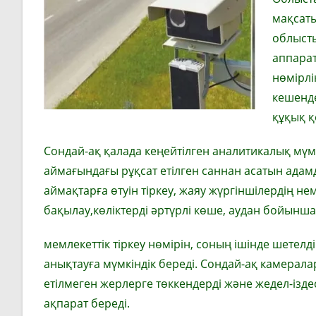
мақсат
облысты
аппарат
нөмірлі
кешенде
құқық қ
Сондай-ақ қалада кеңейтілген аналитикалық мүмк
аймағындағы рұқсат етілген саннан асатын ада
аймақтарға өтуін тіркеу, жаяу жүргіншілердің не
бақылау,көліктерді әртүрлі көше, аудан бойынша 
мемлекеттік тіркеу нөмірін, соның ішінде шетел
анықтауға мүмкіндік береді. Сондай-ақ камерал
етілмеген жерлерге төккендерді және жедел-ізде
ақпарат береді.