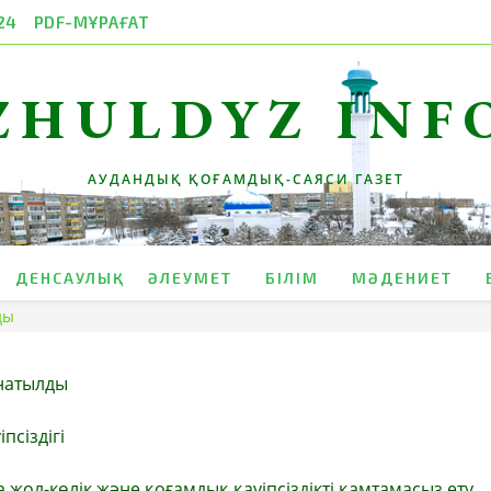
24
PDF-МҰРАҒАТ
ZHULDYZ INF
АУДАНДЫҚ ҚОҒАМДЫҚ-САЯСИ ГАЗЕТ
ДЕНСАУЛЫҚ
ӘЛЕУМЕТ
БІЛІМ
МӘДЕНИЕТ
ды
рнатылды
псіздігі
 жол-көлік және қоғамдық қауіпсіздікті қамтамасыз ету