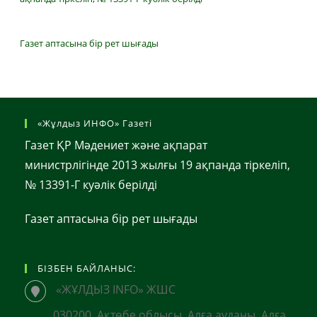
Газет аптасына бір рет шығады
«Жұлдыз ИНФО» Газеті
Газет ҚР Мәдениет және ақпарат
министрлігінде 2013 жылғы 19 ақпанда тіркеліп,
№ 13391-Г куәлік берілді
Газет аптасына бір рет шығады
БІЗБЕН БАЙЛАНЫС:
«ЖҰЛДЫЗ INFO» ЖШС
030200, Ақтөбе облысы, Алға ауданы, Алға