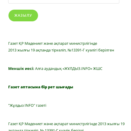
ЖАЗЫЛУ
Газет ҚР Мәдениет және ақпарат министрлігінде
2013 жылғы 19 ақпанда тіркеліп, №13391-Г куәлігі берілген
Меншік иесі:
Алға аудандық «ЖҰЛДЫЗ.INFO» ЖШС
Газет аптасына бір рет шығады
"Жұлдыз INFO" газеті
Газет ҚР Мәдениет және ақпарат министрлігінде 2013 жылғы 19
ақпанда тіркеліп, № 13391-Г куәлік берілді