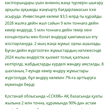
кәсіпорындары үшін өнімнің жаңа түрлерін шығару
арқылы ауқымды жаңғырту бағдарламасын іске
асыруда. Инвестиция көлемі $3,5 млрд-ты құрайды.
2028 жылға дейін жыл сайын 9 млн тоннаға дейін
көмір өндіруді, 5 млн тоннаға дейін темір кені
концентраты мен болат өндіруді қамтамасыз ету
жоспарлануда. 2 мың жаңа жұмыс орны ашылады.
Бұған дейін жүргізілген жұмыстардың нәтижесінде
2024 жылы өндірістік қызмет толық қалпына
келтірілді, жабдықтарды күрделі жөндеу аяқталды, 8
шахтаның 7-еуінде көмір өндіру жұмыстары
жүргізілуде, бұл өндіру көлемін 7%-ға арттыруға
мүмкіндік берді.
Қостанай облысында «ССКӨБ» АҚ базасында қуаты
жылына 2 млн тонна, құрамында 90%-дан астам