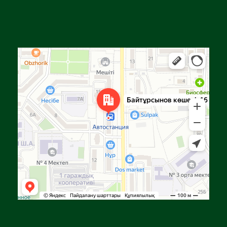
Алға
Яндекс Карталар — көлік, навигация, орындарды іздеу