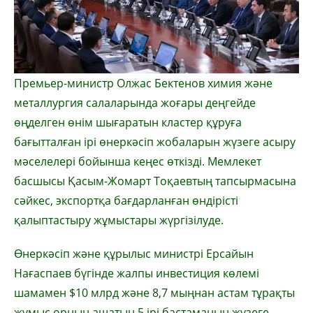
Премьер-министр Олжас Бектенов химия және
металлургия салаларында жоғары деңгейде
өңделген өнім шығаратын кластер құруға
бағытталған ірі өнеркәсіп жобаларын жүзеге асыру
мәселелері бойынша кеңес өткізді. Мемлекет
басшысы Қасым-Жомарт Тоқаевтың тапсырмасына
сәйкес, экспортқа бағдарланған өндірісті
қалыптастыру жұмыстары жүргізілуде.
Өнеркәсіп және құрылыс министрі Ерсайын
Нағаспаев бүгінде жалпы инвестиция көлемі
шамамен $10 млрд және 8,7 мыңнан астам тұрақты
жұмыс орнын ашатын 5 ірі бастаманың жүзеге