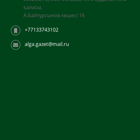
қаласы,
А.Байтұрсынов көшесі 16
+77133743102
alga.gazet@mail.ru