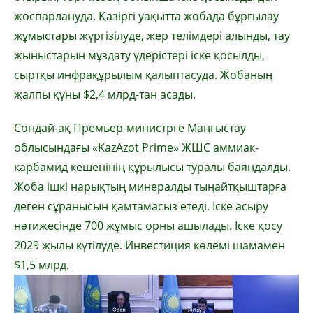
жоспарлануда. Қазіргі уақытта жобада бұрғылау
жұмыстары жүргізілуде, жер телімдері алынды, тау
жыныстарын мұздату үдерістері іске қосылды,
сыртқы инфрақұрылым қалыптасуда. Жобаның
жалпы құны $2,4 млрд-тан асады.
Сондай-ақ Премьер-министрге Маңғыстау
облысындағы «KazAzot Prime» ЖШС аммиак-
карбамид кешенінің құрылысы туралы баяндалды.
Жоба ішкі нарықтың минералды тыңайтқыштарға
деген сұранысын қамтамасыз етеді. Іске асыру
нәтижесінде 700 жұмыс орны ашылады. Іске қосу
2029 жылы күтілуде. Инвестиция көлемі шамамен
$1,5 млрд.