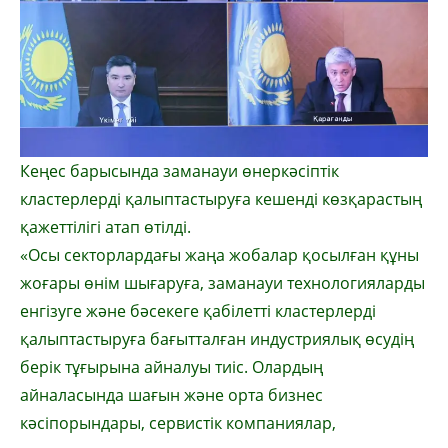
Кеңес барысында заманауи өнеркәсіптік
кластерлерді қалыптастыруға кешенді көзқарастың
қажеттілігі атап өтілді.
«Осы секторлардағы жаңа жобалар қосылған құны
жоғары өнім шығаруға, заманауи технологияларды
енгізуге және бәсекеге қабілетті кластерлерді
қалыптастыруға бағытталған индустриялық өсудің
берік тұғырына айналуы тиіс. Олардың
айналасында шағын және орта бизнес
кәсіпорындары, сервистік компаниялар,