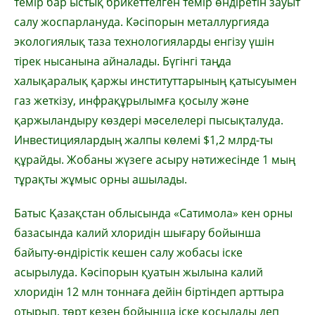
темір бар ыстық брикеттелген темір өндіретін зауыт
салу жоспарлануда. Кәсіпорын металлургияда
экологиялық таза технологияларды енгізу үшін
тірек нысанына айналады. Бүгінгі таңда
халықаралық қаржы институттарының қатысуымен
газ жеткізу, инфрақұрылымға қосылу және
қаржыландыру көздері мәселелері пысықталуда.
Инвестициялардың жалпы көлемі $1,2 млрд-ты
құрайды. Жобаны жүзеге асыру нәтижесінде 1 мың
тұрақты жұмыс орны ашылады.
Батыс Қазақстан облысында «Сатимола» кен орны
базасында калий хлоридін шығару бойынша
байыту-өндірістік кешен салу жобасы іске
асырылуда. Кәсіпорын қуатын жылына калий
хлоридін 12 млн тоннаға дейін біртіндеп арттыра
отырып, төрт кезең бойынша іске қосылады деп