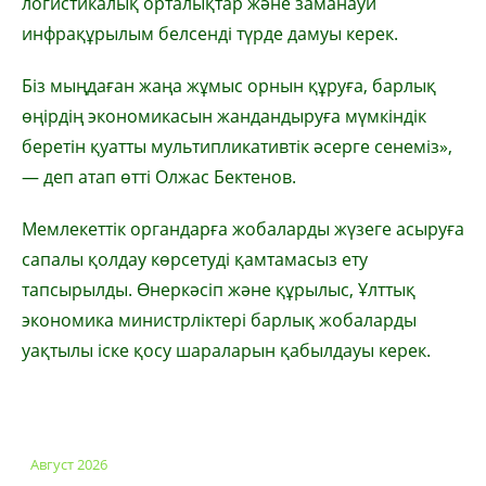
логистикалық орталықтар және заманауи
инфрақұрылым белсенді түрде дамуы керек.
Біз мыңдаған жаңа жұмыс орнын құруға, барлық
өңірдің экономикасын жандандыруға мүмкіндік
беретін қуатты мультипликативтік әсерге сенеміз»,
— деп атап өтті Олжас Бектенов.
Мемлекеттік органдарға жобаларды жүзеге асыруға
сапалы қолдау көрсетуді қамтамасыз ету
тапсырылды. Өнеркәсіп және құрылыс, Ұлттық
экономика министрліктері барлық жобаларды
уақтылы іске қосу шараларын қабылдауы керек.
Август 2026