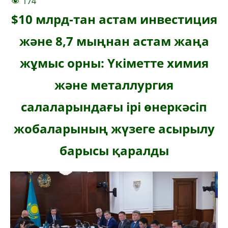
174
$10 млрд-тан астам инвестиция
және 8,7 мыңнан астам жаңа
жұмыс орны: Үкіметте химия
және металлургия
салаларындағы ірі өнеркәсіп
жобаларының жүзеге асырылу
барысы қаралды