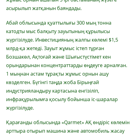
асырылып жатқанын баяндады.
Абай облысында қуаттылығы 300 мың тонна
катодты мыс балқыту зауытының құрылысы
жүргізілуде. Инвестицияның жалпы көлемі $1,5
млрд-қа жетеді. Зауыт жұмыс істеп тұрған
Бозшакөл, Ақтоғай және Шығыстүстімет кен
орындарынан концентраттарды өңдеуге арналған.
1 мыңнан астам тұрақты жұмыс орнын ашу
көзделген. Бүгінгі таңда жоба Бірыңғай
индустрияландыру картасына енгізіліп,
инфрақұрылымға қосылу бойынша іс-шаралар
жүргізілуде.
Қарағанды облысында «Qarmet» АҚ өндіріс көлемін
арттыра отырып машина және автомобиль жасау