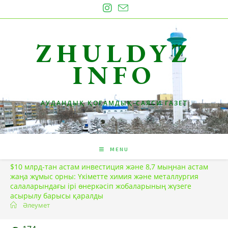
Skip
to
content
ZHULDYZ
INFO
АУДАНДЫҚ ҚОҒАМДЫҚ-САЯСИ ГАЗЕТ
MENU
$10 млрд-тан астам инвестиция және 8,7 мыңнан астам
жаңа жұмыс орны: Үкіметте химия және металлургия
салаларындағы ірі өнеркәсіп жобаларының жүзеге
асырылу барысы қаралды
Әлеумет