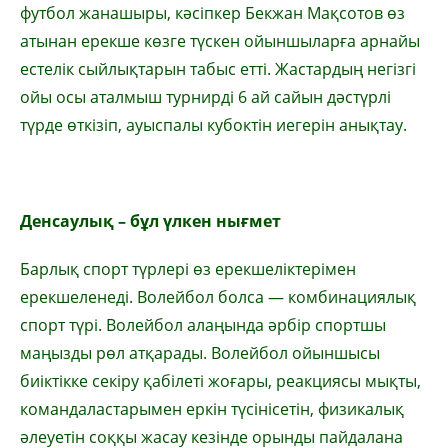
футбол жанашыры, кәсіпкер Бекжан Мақсотов өз
атынан ерекше көзге түскен ойыншыларға арнайы
естелік сыйлықтарын табыс етті. Жастардың негізгі
ойы осы аталмыш турнирді 6 ай сайын дәстүрлі
түрде өткізіп, ауыспалы кубоктін иегерін анықтау.
Денсаулық – бұл үлкен нығмет
Барлық спорт түрлері өз ерекшеліктерімен
ерекшеленеді. Волейбол болса — комбинациялық
спорт түрі. Волейбол алаңында әрбір спортшы
маңызды рөл атқарады. Волейбол ойыншысы
биіктікке секіру қабілеті жоғары, реакциясы мықты,
командаластарымен еркін түсінісетін, физикалық
әлеуетін соққы жасау кезінде орынды пайдалана