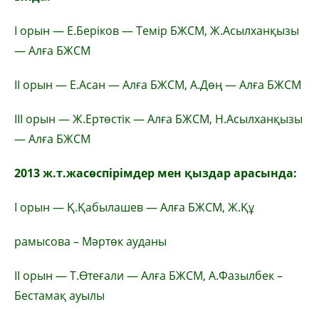
І орын — Е.Беріков — Темір БЖСМ, Ж.Асылханқызы
— Алға БЖСМ
ІІ орын — Е.Асан — Алға БЖСМ, А.Дөң — Алға БЖСМ
ІІІ орын — Ж.Ертөстік — Алға БЖСМ, Н.Асылханқызы
— Алға БЖСМ
2013 ж.т.жасөспірімдер мен қыздар арасында:
І орын — Қ.Қабылашев — Алға БЖСМ, Ж.Құ
рамысова – Мәртөк ауданы
ІІ орын — Т.Өтеғали — Алға БЖСМ, А.Фазылбек –
Бестамақ ауылы