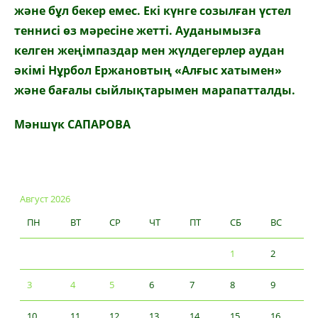
және бұл бекер емес. Екі күнге созылған үстел
теннисі өз мәресіне жетті. Ауданымызға
келген жеңімпаздар мен жүлдегерлер аудан
әкімі Нұрбол Ержановтың «Алғыс хатымен»
және бағалы сыйлықтарымен марапатталды.
Мәншүк САПАРОВА
Август 2026
ПН
ВТ
СР
ЧТ
ПТ
СБ
ВС
1
2
3
4
5
6
7
8
9
10
11
12
13
14
15
16