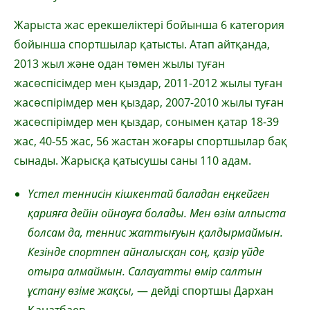
Жарыста жас ерекшеліктері бойынша 6 категория
бойынша спортшылар қатысты. Атап айтқанда,
2013 жыл және одан төмен жылы туған
жасөспісімдер мен қыздар, 2011-2012 жылы туған
жасөспірімдер мен қыздар, 2007-2010 жылы туған
жасөспірімдер мен қыздар, сонымен қатар 18-39
жас, 40-55 жас, 56 жастан жоғары спортшылар бақ
сынады. Жарысқа қатысушы саны 110 адам.
Үстел теннисін кішкентай баладан еңкейген
қарияға дейін ойнауға болады. Мен өзім алпыста
болсам да, теннис жаттығуын қалдырмаймын.
Кезінде спортпен айналысқан соң, қазір үйде
отыра алмаймын. Салауатты өмір салтын
ұстану өзіме жақсы,
— дейді спортшы Дархан