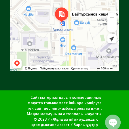
Сайт материалдарын коммерциялық
мақсатта толық немесе ішінара көшіруге
тек сайт иесінің жазбаша рұқсаты қажет.
Мақала мазмұнына авторлары жауапты.
© 2023 / «Жұлдыз info» аудандық
қоғамдық-саяси газеті/ Барлық құқықтар