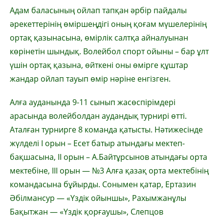
Адам баласының ойлап тапқан әрбір пайдалы
әрекеттерінің өміршеңдігі оның қоғам мүшелерінің
ортақ қазынасына, өмірлік салтқа айналуынан
көрінетін шындық. Волейбол спорт ойыны – бар ұлт
үшін ортақ қазына, өйткені оны өмірге құштар
жандар ойлап тауып өмір нәріне енгізген.
Алға ауданында 9-11 сынып жасөспірімдері
арасында волейболдан аудандық турнирі өтті.
Аталған турнирге 8 команда қатысты. Нәтижесінде
жүлделі І орын – Есет батыр атындағы мектеп-
бақшасына, ІІ орын – А.Байтұрсынов атындағы орта
мектебіне, ІІІ орын — №3 Алға қазақ орта мектебінің
командасына бұйырды. Сонымен қатар, Ертазин
Әбілмансур — «Үздік ойыншы», Рахымжанұлы
Бақытжан — «Үздік қорғаушы», Слепцов