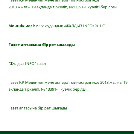
Газет ҚР Мәдениет және ақпарат министрлігінде
2013 жылғы 19 ақпанда тіркеліп, №13391-Г куәлігі берілген
Меншік иесі:
Алға аудандық «ЖҰЛДЫЗ.INFO» ЖШС
Газет аптасына бір рет шығады
"Жұлдыз INFO" газеті
Газет ҚР Мәдениет және ақпарат министрлігінде 2013 жылғы 19
ақпанда тіркеліп, № 13391-Г куәлік берілді
Газет аптасына бір рет шығады