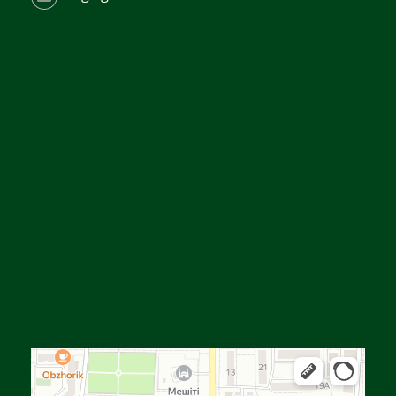
Алға
Яндекс Карталар — көлік, навигация, орындарды іздеу