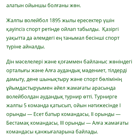
алатын ойыншы болғаны жөн.
Жалпы волейбол 1895 жылы ересектер үшін
қауіпсіз спорт ретінде ойлап табылды. Қазіргі
уақытта да әлемдегі ең танымал бесінші спорт
түріне айналды.
Дін мәселелері және қоғаммен байланыс жөніндегі
орталығы және Алға аудандық мәдениет, тілдерді
дамыту, дене шынықтыру және спорт бөлімінің
ұйымдастыруымен әйел жамағаты арасында
волейболдан аудандық турнир өтті. Турнирге
жалпы 5 команда қатысып, ойын нәтижесінде І
орынды — Есет батыр командасы, ІІ орынды —
Бестамақ командасы, ІІІ орынды — Алға жамағаты
командасы қанжығаларына байлады.