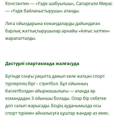
Константин — «Үздік шабуылшы», Сапарғали Мирас
— «Үздік байланыстырушы» атанды.
Лига ойындарына командаларды дайындаған
барлық жаттықтырушылар арнайы «Алғыс хатпен»
марапатталды.
Дәстүрлі спартакиада жалғасуда
Бүгінде соңғы уақытта дамып келе жатқан спорт
түрлерінің бірі – стритбол. Бұл ойынның
баскетболдан айырмашылығы — алаңда әр
командадан 3 ойыншы болады. Олар бір себетке
доп салып жарысады. Біздің ауданымызда осы
спорт түрімен айналысуға құштар жандар аз емес.