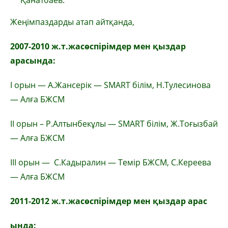
Қанатбаев.
Жеңімпаздарды атап айтқанда,
2007-2010 ж.т.жасөспірімдер мен қыздар
арасында:
І орын — А.Жансерік — SMART білім, Н.Тулесинова
— Алға БЖСМ
ІІ орын – Р.Алтынбекұлы — SMART білім, Ж.Тоғызбай
— Алға БЖСМ
ІІІ орын — С.Кадыралин — Темір БЖСМ, С.Кереева
— Алға БЖСМ
2011-2012 ж.т.жасөспірімдер мен қыздар арас
ында: