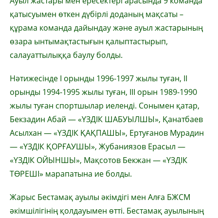
Ауыл жастары мен ересектері арасында 9 команда
қатысуымен өткен дүбірлі доданың мақсаты –
құрама команда дайындау және ауыл жастарының
өзара ынтымақтастығын қалыптастырып,
салауаттылыққа баулу болды.
Нәтижесінде І орынды 1996-1997 жылы туған, ІІ
орынды 1994-1995 жылы туған, ІІІ орын 1989-1990
жылы туған спортшылар иеленді. Сонымен қатар,
Бекзадин Абай — «ҮЗДІК ШАБУЫЛШЫ», Қанатбаев
Асылхан — «ҮЗДІК ҚАҚПАШЫ», Ертуғанов Мурадин
— «ҮЗДІК ҚОРҒАУШЫ», Жубаниязов Ерасыл —
«ҮЗДІК ОЙЫНШЫ», Мақсотов Бекжан — «ҮЗДІК
ТӨРЕШІ» марапатына ие болды.
Жарыс Бестамақ ауылы әкімдігі мен Алға БЖСМ
әкімшілігінің қолдауымен өтті. Бестамақ ауылының