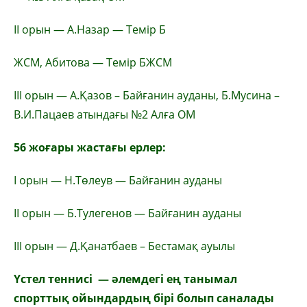
ІІ орын — А.Назар — Темір Б
ЖСМ, Абитова — Темір БЖСМ
ІІІ орын — А.Қазов – Байғанин ауданы, Б.Мусина –
В.И.Пацаев атындағы №2 Алға ОМ
56 жоғары жастағы ерлер:
І орын — Н.Төлеув — Байғанин ауданы
ІІ орын — Б.Тулегенов — Байғанин ауданы
ІІІ орын — Д.Қанатбаев – Бестамақ ауылы
Үстел теннисі — әлемдегі ең танымал
спорттық ойындардың бірі болып саналады