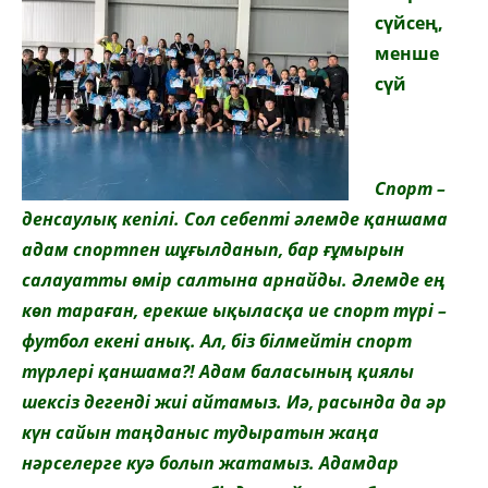
сүйсең,
менше
сүй
Спорт –
денсаулық кепілі. Сол себепті әлемде қаншама
адам спортпен шұғылданып, бар ғұмырын
салауатты өмір салтына арнайды. Әлемде ең
көп тараған, ерекше ықыласқа ие спорт түрі –
футбол екені анық. Ал, біз білмейтін спорт
түрлері қаншама?! Адам баласының қиялы
шексіз дегенді жиі айтамыз. Иә, расында да әр
күн сайын таңданыс тудыратын жаңа
нәрселерге куә болып жатамыз. Адамдар