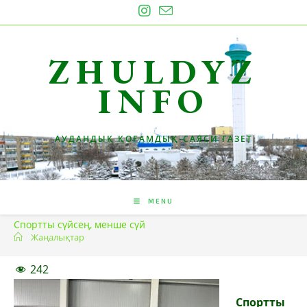
Skip
to
content
ZHULDYZ
INFO
АУДАНДЫҚ ҚОҒАМДЫҚ-САЯСИ ГАЗЕТ
MENU
Спортты сүйсең, менше сүй
Жаңалықтар
242
Спортты