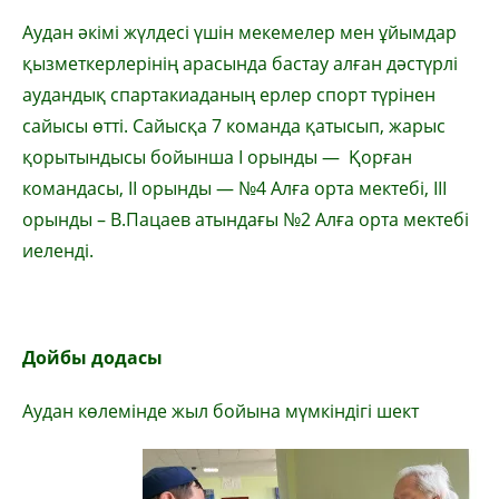
Аудан әкімі жүлдесі үшін мекемелер мен ұйымдар
қызметкерлерінің арасында бастау алған дәстүрлі
аудандық спартакиаданың ерлер спорт түрінен
сайысы өтті. Сайысқа 7 команда қатысып, жарыс
қорытындысы бойынша І орынды — Қорған
командасы, ІІ орынды — №4 Алға орта мектебі, ІІІ
орынды – В.Пацаев атындағы №2 Алға орта мектебі
иеленді.
Дойбы додасы
Аудан көлемінде жыл бойына мүмкіндігі шект