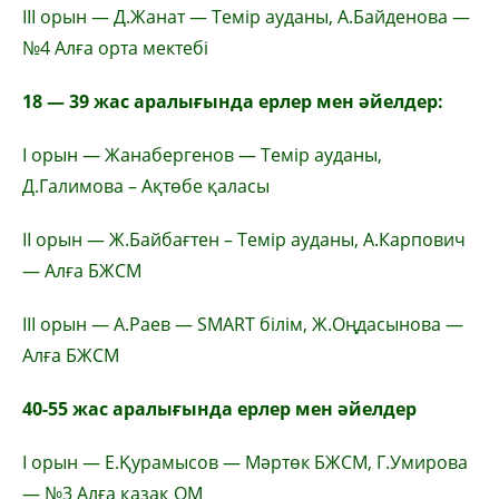
ІІІ орын — Д.Жанат — Темір ауданы, А.Байденова —
№4 Алға орта мектебі
18 — 39 жас аралығында ерлер мен әйелдер:
І орын — Жанабергенов — Темір ауданы,
Д.Галимова – Ақтөбе қаласы
ІІ орын — Ж.Байбағтен – Темір ауданы, А.Карпович
— Алға БЖСМ
ІІІ орын — А.Раев — SMART білім, Ж.Оңдасынова —
Алға БЖСМ
40-55 жас аралығында ерлер мен әйелдер
І орын — Е.Қурамысов — Мәртөк БЖСМ, Г.Умирова
— №3 Алға қазақ ОМ