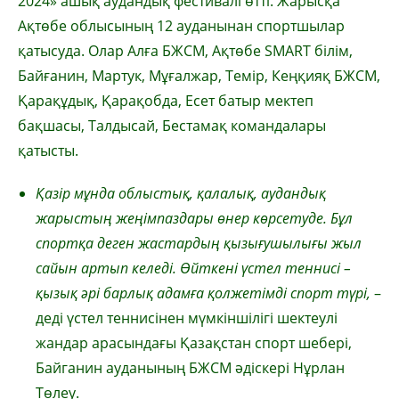
2024» ашық аудандық фестивалі өтті. Жарысқа
Ақтөбе облысының 12 ауданынан спортшылар
қатысуда. Олар Алға БЖСМ, Ақтөбе SMART білім,
Байғанин, Мартук, Мұғалжар, Темір, Кеңқияқ БЖСМ,
Қарақұдық, Қарақобда, Есет батыр мектеп
бақшасы, Талдысай, Бестамақ командалары
қатысты.
Қазір мұнда облыстық, қалалық, аудандық
жарыстың жеңімпаздары өнер көрсетуде. Бұл
спортқа деген жастардың қызығушылығы жыл
сайын артып келеді. Өйткені үстел теннисі –
қызық әрі барлық адамға қолжетімді спорт түрі,
–
деді үстел теннисінен мүмкіншілігі шектеулі
жандар арасындағы Қазақстан спорт шебері,
Байганин ауданының БЖСМ әдіскері Нұрлан
Төлеу.