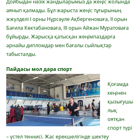
Дойбыдан нәзік жандыларымыз да жеңіс жолында
аянып қалмады. Бұл жарыста жеңіс тұғырының
жжүлделі І орны Нұрсәуле Ақбергеноваға, ІІ орын
Бағила Көктабановаға, ІІІ орын Айжан Муратоваға
бұйырды. Жарысқа қатысқан жеңімпаздарға
арнайы дипломдар мен бағалы сыйлықтар
табысталды.
Пайдасы мол дара спорт
Қоғамда
кеңінен
қызығушы
лық
оятқан
спорт түрі
– үстел теннисі. Жас ерекшелігінде шектеу