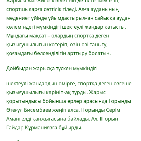
жарысы жиі-жиі өткізілетінін де тілге тиек етіп,
спортшыларға сәттілік тіледі. Алға ауданының
мәдениет үйінде ұйымдастырылған сайысқа аудан
көлеміндегі мүмкіндігі шектеулі жандар қатысты.
Мұндағы мақсат – олардың спортқа деген
қызығушылығын көтеріп, өзін-өзі таныту,
қоғамдағы белсенділігін арттыру болатын.
Дойбыдан жарысқа түскен мүмкіндігі
шектеулі жандардың өмірге, спортқа деген өзгеше
қызығушылығы көрініп-ақ тұрды. Жарыс
қорытындысы бойынша ерлер арасында І орынды
Өтеғұл Бисембаев жеңіп алса, ІІ орынды Серім
Амангелді қанжығасына байлады. Ал, ІІІ орын
Гайдар Құрманиязға бұйырды.