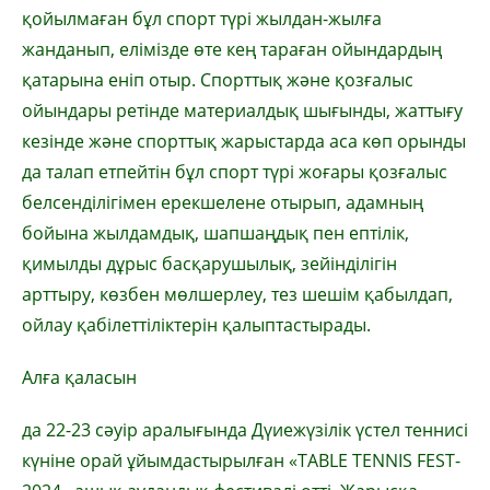
қойылмаған бұл спорт түрі жылдан-жылға
жанданып, елімізде өте кең тараған ойындардың
қатарына еніп отыр. Спорттық және қозғалыс
ойындары ретінде материалдық шығынды, жаттығу
кезінде және спорттық жарыстарда аса көп орынды
да талап етпейтін бұл спорт түрі жоғары қозғалыс
белсенділігімен ерекшелене отырып, адамның
бойына жылдамдық, шапшаңдық пен ептілік,
қимылды дұрыс басқарушылық, зейінділігін
арттыру, көзбен мөлшерлеу, тез шешім қабылдап,
ойлау қабілеттіліктерін қалыптастырады.
Алға қаласын
да 22-23 сәуір аралығында Дүиежүзілік үстел теннисі
күніне орай ұйымдастырылған «TABLE TENNIS FEST-