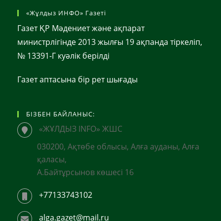
«Жұлдыз ИНФО» Газеті
Газет ҚР Мәдениет және ақпарат
министрлігінде 2013 жылғы 19 ақпанда тіркеліп,
№ 13391-Г куәлік берілді
Газет аптасына бір рет шығады
БІЗБЕН БАЙЛАНЫС:
«ЖҰЛДЫЗ INFO» ЖШС
030200, Ақтөбе облысы, Алға ауданы, Алға
қаласы,
А.Байтұрсынов көшесі 16
+77133743102
alga.gazet@mail.ru