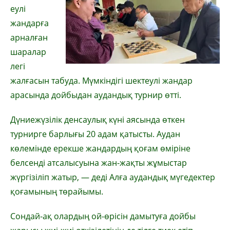
еулі
жандарға
арналған
шаралар
легі
жалғасын табуда. Мүмкіндігі шектеулі жандар
арасында дойбыдан аудандық турнир өтті.
Дүниежүзілік денсаулық күні аясында өткен
турнирге барлығы 20 адам қатысты. Аудан
көлемінде ерекше жандардың қоғам өміріне
белсенді атсалысуына жан-жақты жұмыстар
жүргізіліп жатыр, — деді Алға аудандық мүгедектер
қоғамының төрайымы.
Сондай-ақ олардың ой-өрісін дамытуға дойбы