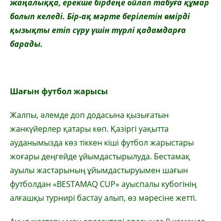
жаңалыққа, ерекше бірдеңе ойлап табуға құмар
болып келеді. Бір-ақ мәрте берілетін өмірді
қызықты етіп сүру үшін түрлі қадамдарға
барады.
Шағын футбол жарысы
Жалпы, әлемде доп додасына қызығатын
жанкүйерлер қатары көп. Қазіргі уақытта
ауданымызда көз тіккен кіші футбол жарыстары
жоғары деңгейде ұйымдастырылуда. Бестамақ
ауылы жастарының ұйымдастыруымен шағын
футболдан «BESTAMAQ CUP» ауыспалы кубогінің
алғашқы турнирі бастау алып, өз мәресіне жетті.