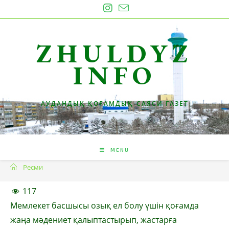
Skip
to
content
ZHULDYZ
INFO
АУДАНДЫҚ ҚОҒАМДЫҚ-САЯСИ ГАЗЕТ
MENU
Ресми
117
Мемлекет басшысы озық ел болу үшін қоғамда
жаңа мәдениет қалыптастырып, жастарға