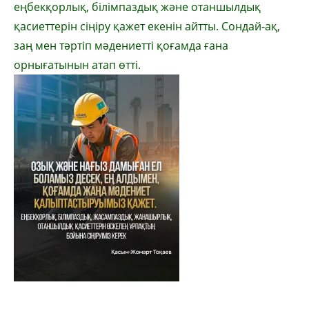
еңбекқорлық, білімпаздық және отаншылдық
қасиеттерін сіңіру қажет екенін айтты. Сондай-ақ,
заң мен тәртіп мәдениетті қоғамда ғана
орнығатынын атап өтті.