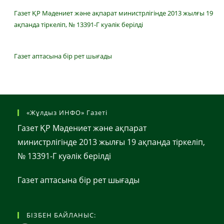
Газет ҚР Мәдениет және ақпарат министрлігінде 2013 жылғы 19
ақпанда тіркеліп, № 13391-Г куәлік берілді
Газет аптасына бір рет шығады
«Жұлдыз ИНФО» Газеті
Газет ҚР Мәдениет және ақпарат
министрлігінде 2013 жылғы 19 ақпанда тіркеліп,
№ 13391-Г куәлік берілді
Газет аптасына бір рет шығады
БІЗБЕН БАЙЛАНЫС: