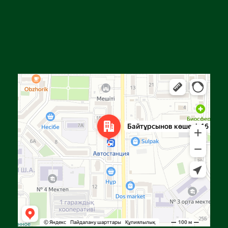
Алға
Яндекс Карталар — көлік, навигация, орындарды іздеу