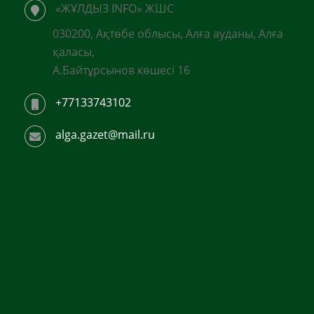
«ЖҰЛДЫЗ INFO» ЖШС
030200, Ақтөбе облысы, Алға ауданы, Алға
қаласы,
А.Байтұрсынов көшесі 16
+77133743102
alga.gazet@mail.ru