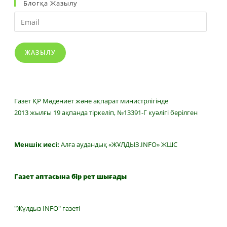
Блогқа Жазылу
Email
ЖАЗЫЛУ
Газет ҚР Мәдениет және ақпарат министрлігінде
2013 жылғы 19 ақпанда тіркеліп, №13391-Г куәлігі берілген
Меншік иесі:
Алға аудандық «ЖҰЛДЫЗ.INFO» ЖШС
Газет аптасына бір рет шығады
"Жұлдыз INFO" газеті