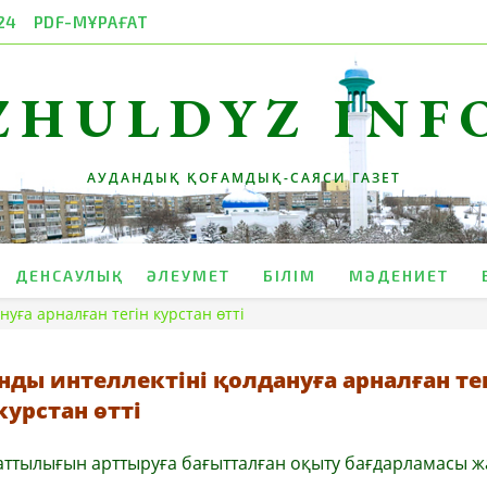
24
PDF-МҰРАҒАТ
ZHULDYZ INF
АУДАНДЫҚ ҚОҒАМДЫҚ-САЯСИ ГАЗЕТ
ДЕНСАУЛЫҚ
ӘЛЕУМЕТ
БІЛІМ
МӘДЕНИЕТ
уға арналған тегін курстан өтті
нды интеллектіні қолдануға арналған те
курстан өтті
аттылығын арттыруға бағытталған оқыту бағдарламасы 