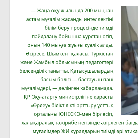
— Жаңа оқу жылында 200 мыңнан
астам мұғалім жасанды интеллектіні
білім беру процесінде тиімді
пайдалану бойынша курстан өтіп,
оның 140 мыңға жуығы куәлік алды.
Әсіресе, Шымкент қаласы, Түркістан
және Жамбыл облысының педагогтері
белсенділік танытты. Қатысушылардың
басым бөлігі — бастауыш пәні
мұғалімдері, — делінген хабарламада.
ҚР Оқу-ағарту министрлігіне қарасты
«Өрлеу» біліктілікті арттыру ұлттық
орталығы ЮНЕСКО-мен бірлесіп,
халықаралық тәжірибе негізінде әзірлеген бағ
мұғалімдер ЖИ құралдарын тиімді әрі этик