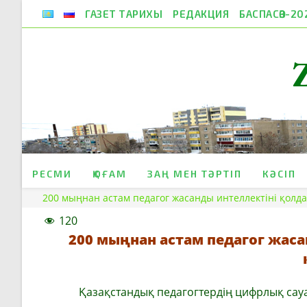
Skip
ГАЗЕТ ТАРИХЫ
РЕДАКЦИЯ
БАСПАСӨЗ-20
to
content
РЕСМИ
ҚОҒАМ
ЗАҢ МЕН ТӘРТІП
КӘСІП
200 мыңнан астам педагог жасанды интеллектіні қолдан
120
200 мыңнан астам педагог жаса
Қазақстандық педагогтердің цифрлық сау