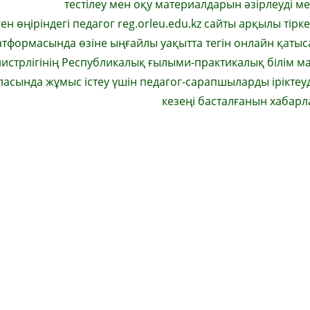
тестілеу мен оқу материалдарын әзірлеуді ме
н өңіріндегі педагог reg.orleu.edu.kz сайты арқылы тірке
атформасында өзіне ыңғайлы уақытта тегін онлайн қатыс
министрлігінің Республикалық ғылыми-практикалық білім 
ласында жұмыс істеу үшін педагог-сарапшыларды іріктеу
кезеңі басталғанын хабарла