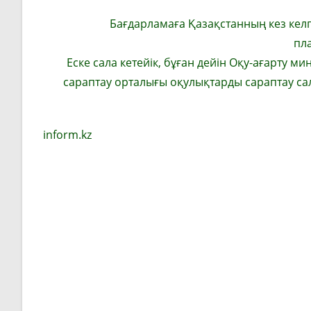
Бағдарламаға Қазақстанның кез келге
пл
Еске сала кетейік, бұған дейін Оқу-ағарту 
сараптау орталығы оқулықтарды сараптау са
inform.kz