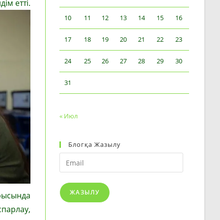
ім етті.
10
11
12
13
14
15
16
17
18
19
20
21
22
23
24
25
26
27
28
29
30
31
« Июл
Блогқа Жазылу
Email
ЖАЗЫЛУ
арысында
спарлау,