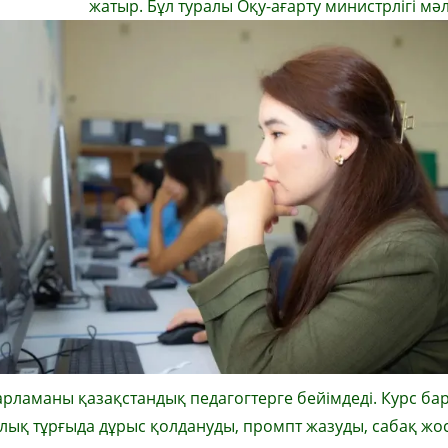
жатыр. Бұл туралы Оқу-ағарту министрлігі мәлд
дарламаны қазақстандық педагогтерге бейімдеді. Курс б
алық тұрғыда дұрыс қолдануды, промпт жазуды, сабақ жо