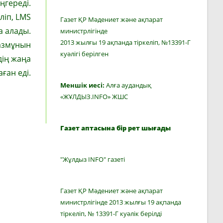
ңгереді.
ліп, LMS
Газет ҚР Мәдениет және ақпарат
а алады.
министрлігінде
2013 жылғы 19 ақпанда тіркеліп, №13391-Г
мазмұнын
куәлігі берілген
дің жаңа
ған еді.
Меншік иесі:
Алға аудандық
«ЖҰЛДЫЗ.INFO» ЖШС
Газет аптасына бір рет шығады
"Жұлдыз INFO" газеті
Газет ҚР Мәдениет және ақпарат
министрлігінде 2013 жылғы 19 ақпанда
тіркеліп, № 13391-Г куәлік берілді