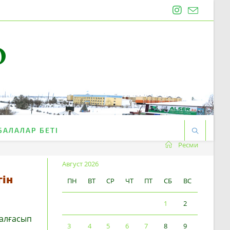
O
БАЛАЛАР БЕТІ
Ресми
Август 2026
гін
ПН
ВТ
СР
ЧТ
ПТ
СБ
ВС
1
2
жалғасып
3
4
5
6
7
8
9