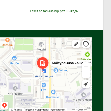
Газет аптасына бір рет шығады
Алға
Яндекс Карталар — көлік, навигация, орындарды іздеу