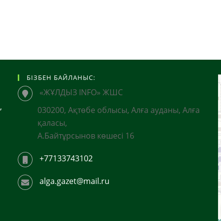
БІЗБЕН БАЙЛАНЫС:
«ЖҰЛДЫЗ INFO» ЖШС
,
030200, Ақтөбе облысы, Алға ауданы, Алға
қаласы,
А.Байтұрсынов көшесі 16
+77133743102
alga.gazet@mail.ru