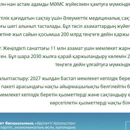
лн-нан астам адамды МӘМС жүйесімен қамтуға мүмкіндік
еттілік қағидатын сақтау үшін Әлеуметтік медициналық са
ғы шегі алынып тасталады. Бұл тәсіл азаматтардың жүйег
етіне жыл сайын қосымша 200 млрд теңгеге дейін қаржы 
 Жеңілдікті санаттағы 11 млн азамат үшін мемлекет жа
ген. Бұл шара 2030 жылға қарай қаржыландыру көлемін 
теңгеге дейін ұлғайтуға мүмкіндік
лыптастыру: 2027 жылдан бастап мемлекет кепілдік берет
пакеті арасындағы нақты айырмашылықты белгілейтін 
 мемлекет кепілдік беретін қызметтерді және сақтандыру 
көрсетілетін қызметтерді нақты біл