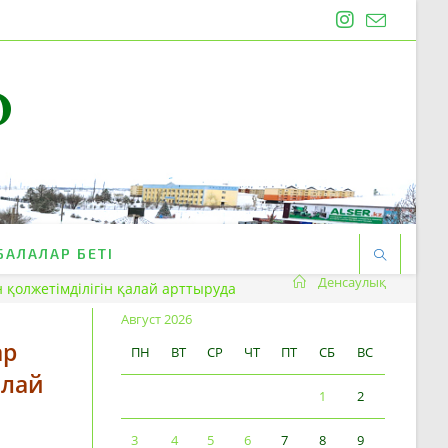
O
БАЛАЛАР БЕТІ
Денсаулық
 қолжетімділігін қалай арттыруда
Август 2026
ар
ПН
ВТ
СР
ЧТ
ПТ
СБ
ВС
алай
1
2
3
4
5
6
7
8
9