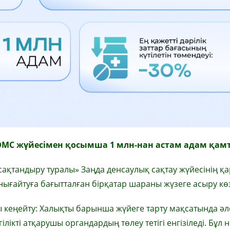
ӘМС жүйесімен қосымша 1 млн-нан астам адам қа
 сақтандыру туралы» Заңда денсаулық сақтау жүйесінің 
ығайтуға бағытталған бірқатар шараны жүзеге асыру кө
 кеңейту: Халықты барынша жүйеге тарту мақсатында әл
лікті атқарушы органдардың төлеу тетігі енгізіледі. Бұл