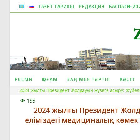
Skip
ГАЗЕТ ТАРИХЫ
РЕДАКЦИЯ
БАСПАСӨЗ-20
to
content
РЕСМИ
ҚОҒАМ
ЗАҢ МЕН ТӘРТІП
КӘСІП
2024 жылғы Президент Жолдауын жүзеге асыру: Жүйелі
195
2024 жылғы Президент Жолд
еліміздегі медициналық көмек 