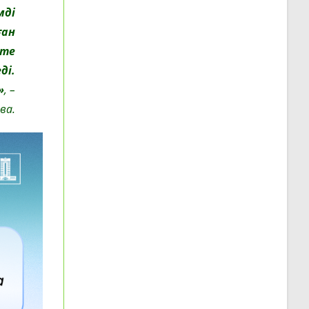
мді
ған
рте
ді.
»
, –
ва.