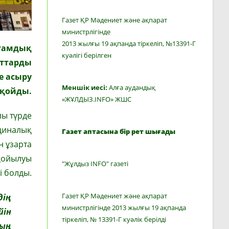
Газет ҚР Мәдениет және ақпарат
министрлігінде
2013 жылғы 19 ақпанда тіркеліп, №13391-Г
оғамдық
куәлігі берілген
аттарды
е асыру
Меншік иесі:
Алға аудандық
 қойды.
«ЖҰЛДЫЗ.INFO» ЖШС
лы түрде
ициналық
Газет аптасына бір рет шығады
н ұзарта
 қойылуы
"Жұлдыз INFO" газеті
і болды.
Газет ҚР Мәдениет және ақпарат
дің
министрлігінде 2013 жылғы 19 ақпанда
йін
тіркеліп, № 13391-Г куәлік берілді
тың