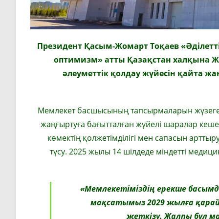
Президент Қасым-Жомарт Тоқаев «Әділетті
оптимизм» атты Қазақстан халқына Ж
әлеуметтік қолдау жүйесін қайта ж
Мемлекет басшысының тапсырмаларын жүзеге а
жаңғыртуға бағытталған жүйелі шаралар кеше
көмектің қолжетімділігі мен сапасын арттыр
түсу. 2025 жылы 14 шілдеде міндетті медиц
«Мемлекетіміздің ерекше басымд
мақсатымыз 2029 жылға қарай
жеткізу. Жалпы бұл 