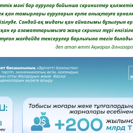
ттік мәні бар аурулар бойынша скринигтер қолжеті
рек қан тамырлары ауруларын ерте анықтауға арнал
ізілуде. Сондай-ақ мидағы қан айналымы бұзылуын е
қан ер азаматтарымызға жаңа скриниг түрі енгізіле
к туған жағдайда тексерулер барлығына тегін болады
деп атап өтті Ақмарал Әлназаро