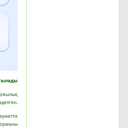
мтылады
қаржылық
зделген.
еуметтік
 норманы