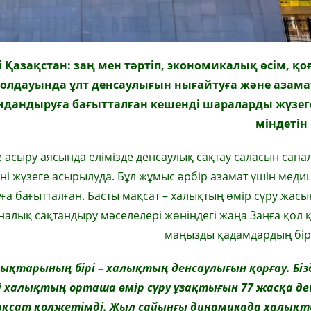
 Қазақстан: заң мен тәртіп, экономикалық өсім, қ
олдауында ұлт денсаулығын нығайтуға және азам
андандыруға бағытталған кешенді шараларды жүзег
міндетін
сыру аясында елімізде денсаулық сақтау саласын сапа
ні жүзеге асырылуда. Бұл жұмыс әрбір азамат үшін мед
уға бағытталған. Басты мақсат – халықтың өмір сүру жасы
иналық сақтандыру мәселелері жөніндегі жаңа Заңға қол
маңызды қадамдардың бір
ықтарының бірі – халықтың денсаулығын қорғау. Біз
 халықтың орташа өмір сүру ұзақтығын 77 жасқа де
мақсат қолжетімді. Жыл сайынғы динамикада халық