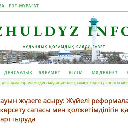
24
PDF-МҰРАҒАТ
ZHULDYZ INF
АУДАНДЫҚ ҚОҒАМДЫҚ-САЯСИ ГАЗЕТ
ДЕНСАУЛЫҚ
ӘЛЕУМЕТ
БІЛІМ
МӘДЕНИЕТ
 реформалар еліміздегі медициналық көмек көрсету сапасы мен
ауын жүзеге асыру: Жүйелі реформал
көрсету сапасы мен қолжетімділігін қ
арттыруда