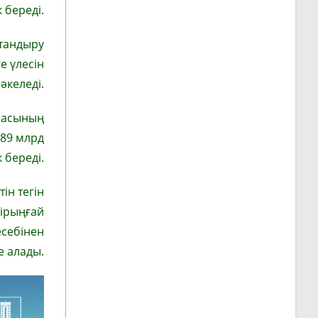
 береді.
қтандыру
е үлесін
әкеледі.
рнасының
289 млрд
 береді.
ін тегін
бірыңғай
есебінен
е алады.