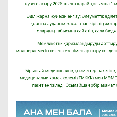
жүзеге асыру 2026 жылға қарай қосымша 1 м
Әділ жарна жүйесін енгізу: Әлеуметтік әділ
қорына аударым жасалатын кірістің жоғар
олардың табысына сай етіп, сала бюдж
Мемлекеттік қаржыландыруды арттыру:
мөлшерлемесін кезең-кезеңімен арттыру көздел
Бірыңғай медициналық қызметтер пакетін қа
медициналық көмек көлемі (ТМККК) мен МӘМС 
пакет енгізіледі. Осылайша әрбір азамат