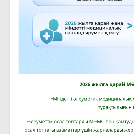
2026 жылға қарай М
«Міндетті әлеуметтік медициналық
тұрақтылығын н
Әлеуметтік осал топтарды МӘМС-пен қамтуды
осал топтағы азаматтар үшін жарналарды жергі