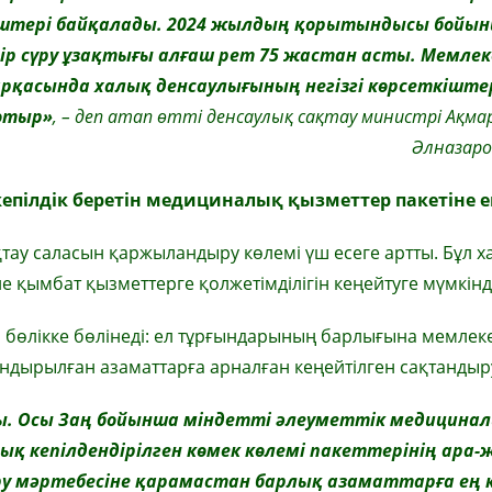
іштері байқалады. 2024 жылдың қорытындысы бойы
р сүру ұзақтығы алғаш рет 75 жастан асты. Мемле
рқасында халық денсаулығының негізгі көрсеткіште
 отыр»
, – деп атап өтті денсаулық сақтау министрі Ақма
Әлназаро
пілдік беретін медициналық қызметтер пакетіне ен
қтау саласын қаржыландыру көлемі үш есеге артты. Бұл 
 қымбат қызметтерге қолжетімділігін кеңейтуге мүмкінді
 бөлікке бөлінеді: ел тұрғындарының барлығына мемлек
андырылған азаматтарға арналған кеңейтілген сақтандыру
ды. Осы Заң бойынша міндетті әлеуметтік медицина
қ кепілдендірілген көмек көлемі пакеттерінің ара-ж
у мәртебесіне қарамастан барлық азаматтарға ең 