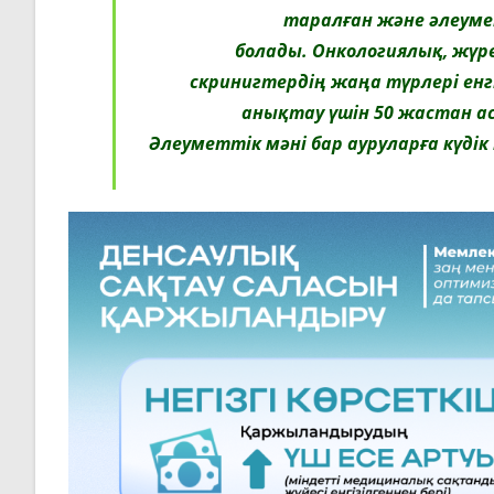
таралған және әлеуме
болады. Онкологиялық, жү
скринигтердің жаңа түрлері енг
анықтау үшін 50 жастан ас
Әлеуметтік мәні бар ауруларға күді