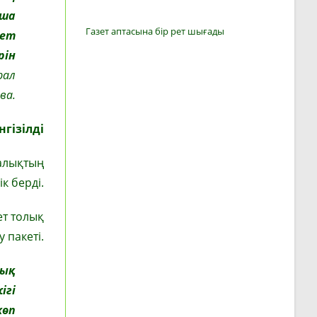
нша
Газет аптасына бір рет шығады
кет
рін
рал
ва.
гізілді
халықтың
к берді.
ет толық
 пакеті.
лық
ігі
көп