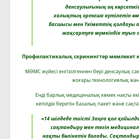
денсаулығының оң көрсетк
халықтың орташа күтілетін өмі
басшысы мен Үкіметтің қолдауы а
жақсартуға мүмкіндік туып
Профилактикалық скринингтер мемлекет ке
МӘМС жүйесі енгізілгеннен бері денсаулық са
жоғары технологиялық және
Енді барлық медициналық көмек нақты екі
кепілдік беретін базалық пакет және сақт
«14 шілдеде тиісті Заңға қол қойыл
сақтандыру мен тегін медициналы
нақты бөлінетін болады. Сақтандыр