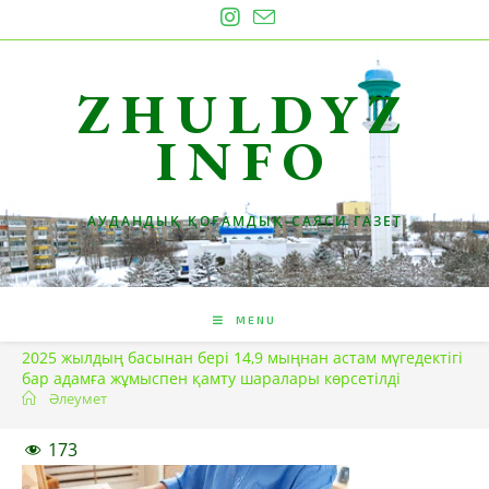
Skip
to
content
ZHULDYZ
INFO
АУДАНДЫҚ ҚОҒАМДЫҚ-САЯСИ ГАЗЕТ
MENU
2025 жылдың басынан бері 14,9 мыңнан астам мүгедектігі
бар адамға жұмыспен қамту шаралары көрсетілді
Әлеумет
173