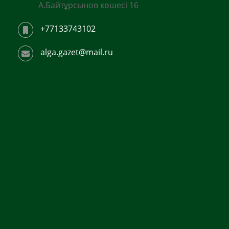
А.Байтұрсынов көшесі 16
+77133743102
alga.gazet@mail.ru