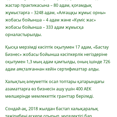
жастар практикасына – 80 адам, қоғамдық
жұмыстарға – 3248 адам, «Алғащқы жұмыс орны»
жобасы бойынша – 4 адам және «Күміс жас»
жобасы бойынша – 333 адам жұмысқа
орналастырылды.
Қысқа мерзімді кәсіптік оқытумен 17 адам, «Бастау
Бизнес» жобасы бойынша кәсіпкерлік негіздеріне
оқытумен 1,3 мың адам қамтылды, оның ішінде 726
адам аяқталғаннан кейін сертификаттар алды.
Халықтың әлеуметтік осал топтары қатарындағы
азаматтарға өз бизнесін ашу үшін 400 АЕК
мөлшерінде мемлекеттік гранттар беріледі.
Сондай-ақ, 2018 жылдан бастап халықаралық
тәжірибені ескере отырып, мүгедектігі бар