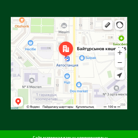
Алға
Яндекс Карталар — көлік, навигация, орындарды іздеу
Сайт материалдарын коммерциялық