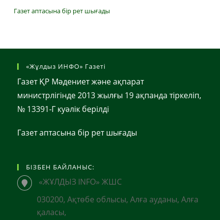
Газет аптасына бір рет шығады
«Жұлдыз ИНФО» Газеті
Газет ҚР Мәдениет және ақпарат
министрлігінде 2013 жылғы 19 ақпанда тіркеліп,
№ 13391-Г куәлік берілді
Газет аптасына бір рет шығады
БІЗБЕН БАЙЛАНЫС:
«ЖҰЛДЫЗ INFO» ЖШС
030200, Ақтөбе облысы, Алға ауданы, Алға
қаласы,