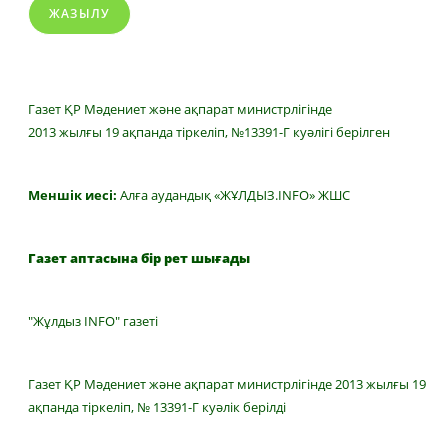
ЖАЗЫЛУ
Газет ҚР Мәдениет және ақпарат министрлігінде
2013 жылғы 19 ақпанда тіркеліп, №13391-Г куәлігі берілген
Меншік иесі:
Алға аудандық «ЖҰЛДЫЗ.INFO» ЖШС
Газет аптасына бір рет шығады
"Жұлдыз INFO" газеті
Газет ҚР Мәдениет және ақпарат министрлігінде 2013 жылғы 19
ақпанда тіркеліп, № 13391-Г куәлік берілді