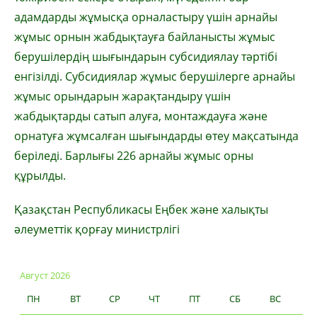
адамдарды жұмысқа орналастыру үшін арнайы
жұмыс орнын жабдықтауға байланысты жұмыс
берушілердің шығындарын субсидиялау тәртібі
енгізілді. Субсидиялар жұмыс берушілерге арнайы
жұмыс орындарын жарақтандыру үшін
жабдықтарды сатып алуға, монтаждауға және
орнатуға жұмсалған шығындарды өтеу мақсатында
беріледі. Барлығы 226 арнайы жұмыс орны
құрылды.
Қазақстан Республикасы Еңбек және халықты
әлеуметтік қорғау министрлігі
Август 2026
ПН
ВТ
СР
ЧТ
ПТ
СБ
ВС