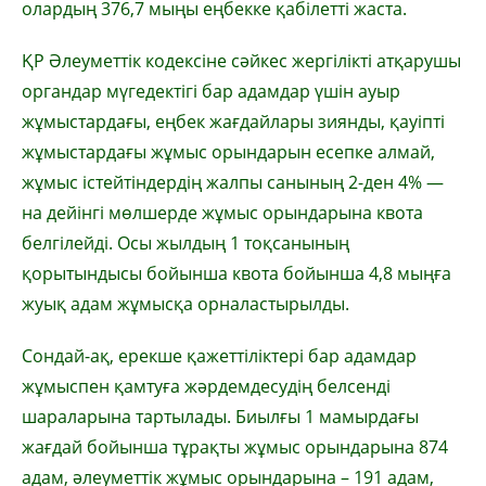
олардың 376,7 мыңы еңбекке қабілетті жаста.
ҚР Әлеуметтік кодексіне сәйкес жергілікті атқарушы
органдар мүгедектігі бар адамдар үшін ауыр
жұмыстардағы, еңбек жағдайлары зиянды, қауіпті
жұмыстардағы жұмыс орындарын есепке алмай,
жұмыс істейтіндердің жалпы санының 2-ден 4% —
на дейінгі мөлшерде жұмыс орындарына квота
белгілейді. Осы жылдың 1 тоқсанының
қорытындысы бойынша квота бойынша 4,8 мыңға
жуық адам жұмысқа орналастырылды.
Сондай-ақ, ерекше қажеттіліктері бар адамдар
жұмыспен қамтуға жәрдемдесудің белсенді
шараларына тартылады. Биылғы 1 мамырдағы
жағдай бойынша тұрақты жұмыс орындарына 874
адам, әлеуметтік жұмыс орындарына – 191 адам,