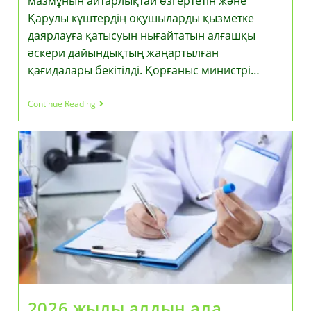
мазмұнын айтарлықтай өзгертетін және
Қарулы күштердің оқушыларды қызметке
даярлауға қатысуын нығайтатын алғашқы
әскери дайындықтың жаңартылған
қағидалары бекітілді. Қорғаныс министрі…
Қазақстанда
Continue Reading
АӘД
Ережелері
Жаңартылды:
Армия
Әскерге
Шақырылушылардың
Дайындығын
Күшейтуде
2026 жылы алдын ала