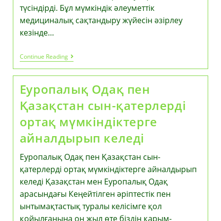
түсіндірді. Бұл мүмкіндік әлеуметтік
медициналық сақтандыру жүйесін әзірлеу
кезінде…
Жеке
Continue Reading
Клиникада
МӘМС
Бойынша
Еуропалық Одақ пен
Медициналық
Қызметтерді
Қазақстан сын-қатерлерді
Қалай
Алуға
ортақ мүмкіндіктерге
Болады?
айналдырып келеді
Еуропалық Одақ пен Қазақстан сын-
қатерлерді ортақ мүмкіндіктерге айналдырып
келеді Қазақстан мен Еуропалық Одақ
арасындағы Кеңейтілген әріптестік пен
ынтымақтастық туралы келісімге қол
қойылғанына он жыл өте біздің қарым-