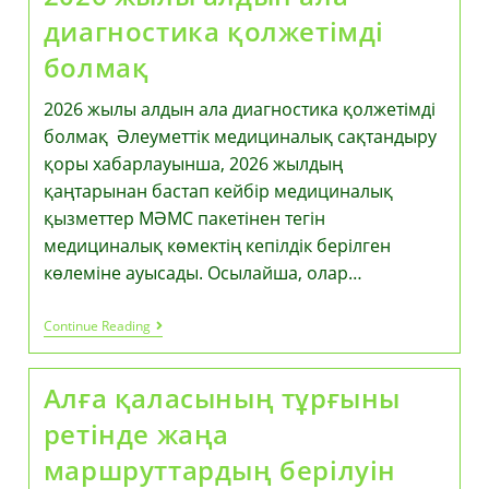
диагностика қолжетімді
болмақ
2026 жылы алдын ала диагностика қолжетімді
болмақ Әлеуметтік медициналық сақтандыру
қоры хабарлауынша, 2026 жылдың
қаңтарынан бастап кейбір медициналық
қызметтер МӘМС пакетінен тегін
медициналық көмектің кепілдік берілген
көлеміне ауысады. Осылайша, олар…
2026
Continue Reading
Жылы
Алдын
Ала
Алға қаласының тұрғыны
Диагностика
Қолжетімді
ретінде жаңа
Болмақ
маршруттардың берілуін