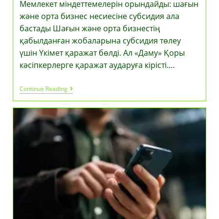
Мемлекет міндеттемелерін орындайды: шағын
және орта бизнес несиесіне субсидия ала
бастады Шағын және орта бизнестің
қабылданған жобаларына субсидия төлеу
үшін Үкімет қаражат бөлді. Ал «Даму» Қоры
кәсіпкерлерге қаражат аударуға кірісті.…
Мемлекет
Continue Reading
Міндеттемелерін
Орындайды:
Шағын
Және
Орта
Бизнес
Несиесіне
Субсидия
Ала
Бастады