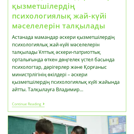
қызметшілердің
психологиялық жай-күйі
мәселелерін талқылады
Астанада мамандар әскери қызметшілердің
психологиялық жай-күйі мәселелерін
талқылады Ұлттық әскери-патриоттық
орталығында өткен дөңгелек үстел басында
психологтар, дәрігерлер және Қорғаныс
министрлігінің өкілдері – әскери
қызметшілердің психологиялық күйі жайында
айтты. Талқылауға Владимир…
Астанада
Continue Reading
Мамандар
Әскери
Қызметшілердің
Психологиялық
Жай-
Күйі