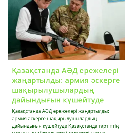
Мәселелерін
Талқылады
Қазақстанда АӘД ережелері
жаңартылды: армия әскерге
шақырылушылардың
дайындығын күшейтуде
Қазақстанда АӘД ережелері жаңартылды:
армия әскерге шақырылушылардың
дайындығын күшейтуде Қазақстанда тәртіптің