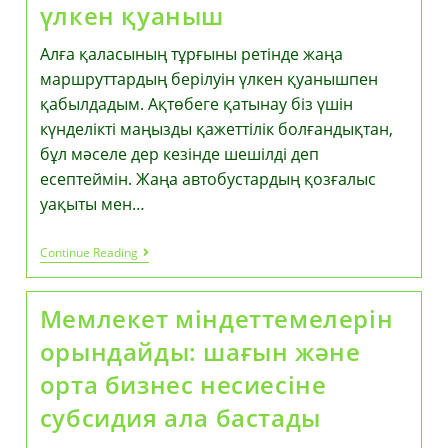
үлкен қуаныш
Алға қаласының тұрғыны ретінде жаңа
маршруттардың берілуін үлкен қуанышпен
қабылдадым. Ақтөбеге қатынау біз үшін
күнделікті маңызды қажеттілік болғандықтан,
бұл мәселе дер кезінде шешілді деп
есептеймін. Жаңа автобустардың қозғалыс
уақыты мен…
Алға
Continue Reading
Қаласының
Тұрғыны
Ретінде
Мемлекет міндеттемелерін
Жаңа
Маршруттардың
орындайды: шағын және
Берілуін
Үлкен
орта бизнес несиесіне
Қуаныш
субсидия ала бастады