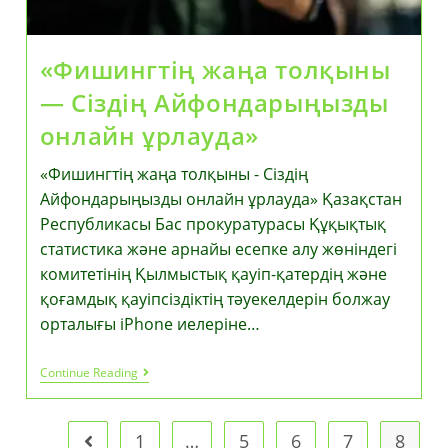
«Фишингтің жаңа толқыны
— Сіздің Айфондарыңызды
онлайн ұрлауда»
«Фишингтің жаңа толқыны - Сіздің
Айфондарыңызды онлайн ұрлауда» Қазақстан
Республикасы Бас прокуратурасы Құқықтық
статистика және арнайы есепке алу жөніндегі
комитетінің Қылмыстық қауіп-қатердің және
қоғамдық қауіпсіздіктің тәуекелдерін болжау
орталығы iPhone иелеріне…
«Фишингтің
Continue Reading
Жаңа
Толқыны
—
Сіздің
1
…
5
6
7
8
Go to the previous page