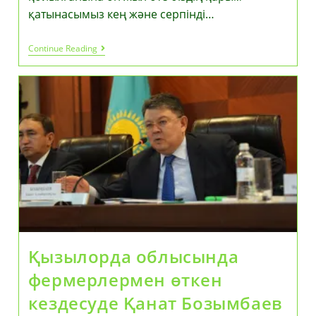
қатынасымыз кең және серпінді…
Еуропалық
Continue Reading
Одақ
Пен
Қазақстан
Сын-
Қатерлерді
Ортақ
Мүмкіндіктерге
Айналдырып
Келеді
Қызылорда облысында
фермерлермен өткен
кездесуде Қанат Бозымбаев