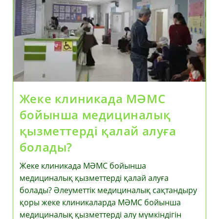
Жеке клиникада МӘМС
бойынша медициналық
қызметтерді қалай алуға
болады?
Жеке клиникада МӘМС бойынша
медициналық қызметтерді қалай алуға
болады? Әлеуметтік медициналық сақтандыру
қоры жеке клиникаларда МӘМС бойынша
медициналық қызметтерді алу мүмкіндігін