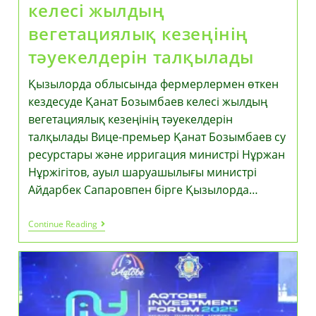
келесі жылдың
вегетациялық кезеңінің
тәуекелдерін талқылады
Қызылорда облысында фермерлермен өткен
кездесуде Қанат Бозымбаев келесі жылдың
вегетациялық кезеңінің тәуекелдерін
талқылады Вице-премьер Қанат Бозымбаев су
ресурстары және ирригация министрі Нұржан
Нұржігітов, ауыл шаруашылығы министрі
Айдарбек Сапаровпен бірге Қызылорда…
Қызылорда
Continue Reading
Облысында
Фермерлермен
Өткен
Кездесуде
Қанат
Бозымбаев
Келесі
Жылдың