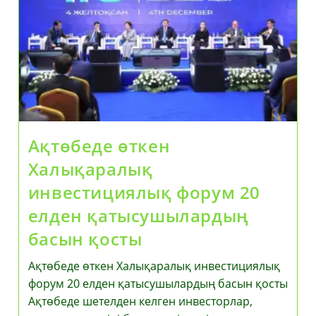
Вегетациялық
Кезеңінің
Тәуекелдерін
Талқылады
Ақтөбеде өткен
Халықаралық
инвестициялық форум 20
елден қатысушылардың
басын қосты
Ақтөбеде өткен Халықаралық инвестициялық
форум 20 елден қатысушылардың басын қосты
Ақтөбеде шетелден келген инвесторлар,