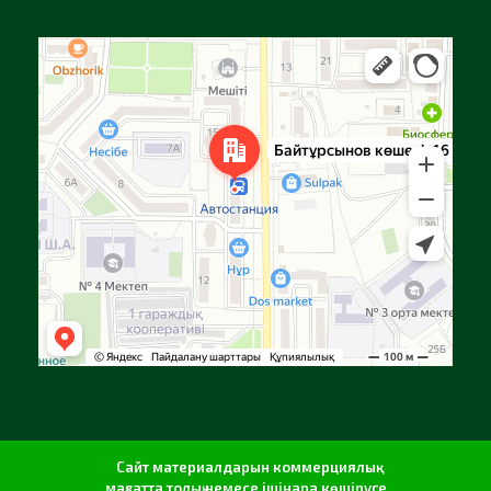
Алға
Яндекс Карталар — көлік, навигация, орындарды іздеу
Сайт материалдарын коммерциялық
мақсатта толық немесе ішінара көшіруге