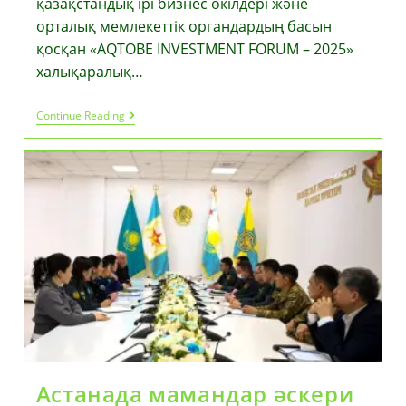
қазақстандық ірі бизнес өкілдері және
орталық мемлекеттік органдардың басын
қосқан «AQTOBE INVESTMENT FORUM – 2025»
халықаралық…
Ақтөбеде
Continue Reading
Өткен
Халықаралық
Инвестициялық
Форум
20
Елден
Қатысушылардың
Басын
Қосты
Астанада мамандар әскери