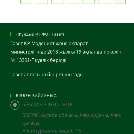
Айфондарыңызды
Онлайн
Ұрлауда»
«Жұлдыз ИНФО» Газеті
Газет ҚР Мәдениет және ақпарат
министрлігінде 2013 жылғы 19 ақпанда тіркеліп,
№ 13391-Г куәлік берілді
Газет аптасына бір рет шығады
БІЗБЕН БАЙЛАНЫС:
«ЖҰЛДЫЗ INFO» ЖШС
030200, Ақтөбе облысы, Алға ауданы, Алға
қаласы,
А.Байтұрсынов көшесі 16