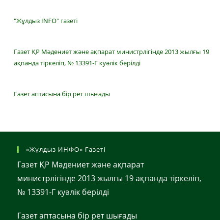
"Жұлдыз INFO" газеті
Газет ҚР Мәдениет және ақпарат министрлігінде 2013 жылғы 19
ақпанда тіркеліп, № 13391-Г куәлік берілді
Газет аптасына бір рет шығады
«Жұлдыз ИНФО» Газеті
Газет ҚР Мәдениет және ақпарат
министрлігінде 2013 жылғы 19 ақпанда тіркеліп,
№ 13391-Г куәлік берілді
Газет аптасына бір рет шығады