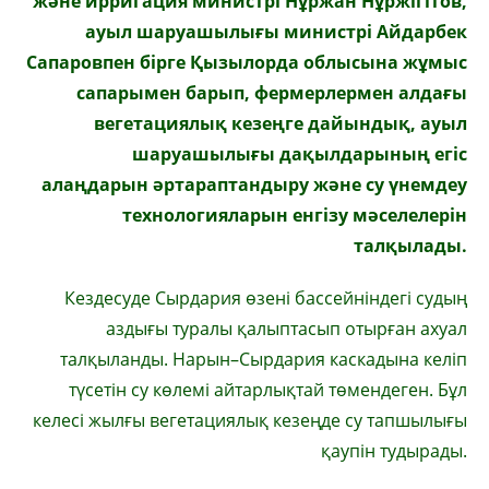
және ирригация министрі Нұржан Нұржігітов,
ауыл шаруашылығы министрі Айдарбек
Сапаровпен бірге Қызылорда облысына жұмыс
сапарымен барып, фермерлермен алдағы
вегетациялық кезеңге дайындық, ауыл
шаруашылығы дақылдарының егіс
алаңдарын әртараптандыру және су үнемдеу
технологияларын енгізу мәселелерін
талқылады.
Кездесуде Сырдария өзені бассейніндегі судың
аздығы туралы қалыптасып отырған ахуал
талқыланды. Нарын–Сырдария каскадына келіп
түсетін су көлемі айтарлықтай төмендеген. Бұл
келесі жылғы вегетациялық кезеңде су тапшылығы
қаупін тудырады.