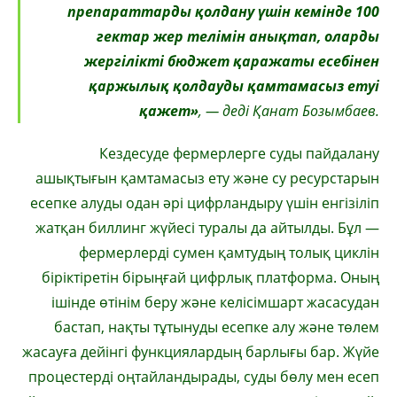
препараттарды қолдану үшін кемінде 100
гектар жер телімін анықтап, оларды
жергілікті бюджет қаражаты есебінен
қаржылық қолдауды қамтамасыз етуі
қажет»
, — деді Қанат Бозымбаев.
Кездесуде фермерлерге суды пайдалану
ашықтығын қамтамасыз ету және су ресурстарын
есепке алуды одан әрі цифрландыру үшін енгізіліп
жатқан биллинг жүйесі туралы да айтылды. Бұл —
фермерлерді сумен қамтудың толық циклін
біріктіретін бірыңғай цифрлық платформа. Оның
ішінде өтінім беру және келісімшарт жасасудан
бастап, нақты тұтынуды есепке алу және төлем
жасауға дейінгі функциялардың барлығы бар. Жүйе
процестерді оңтайландырады, суды бөлу мен есеп