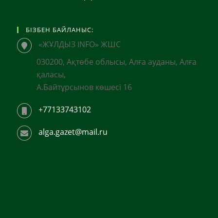
БІЗБЕН БАЙЛАНЫС:
«ЖҰЛДЫЗ INFO» ЖШС
030200, Ақтөбе облысы, Алға ауданы, Алға
қаласы,
А.Байтұрсынов көшесі 16
+77133743102
alga.gazet@mail.ru