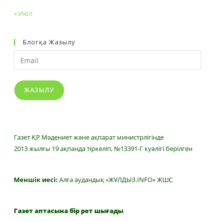
« Июл
Блогқа Жазылу
Email
ЖАЗЫЛУ
Газет ҚР Мәдениет және ақпарат министрлігінде
2013 жылғы 19 ақпанда тіркеліп, №13391-Г куәлігі берілген
Меншік иесі:
Алға аудандық «ЖҰЛДЫЗ.INFO» ЖШС
Газет аптасына бір рет шығады