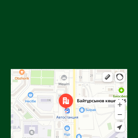
Алға
Яндекс Карталар — көлік, навигация, орындарды іздеу