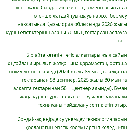
үшін және Сырдария өзенінің төменгі ағысында
төтенше жағдай туындауына жол бермеу
мақсатында Қызылорда облысында 2026 жылы
күріш егістіктерінің алаңы 70 мың гектардан аспауға
тиіс.
Бір айта кететіні, егіс алқаптары жыл сайын
оңтайландырылып жатқанына қарамастан, орташа
өнімділік өсіп келеді (2024 жылы 85 мың га алқапта
гектарынан 58 центнер, 2025 жылы 80 мың га
алқапта гектарынан 58,1 центнер алынды). Бұған
жаңа күріш сұрыптарын енгізу және заманауи
техниканы пайдалану септік етіп отыр.
Сондай-ақ өңірде су үнемдеу технологияларын
қолданатын егістік көлемі артып келеді. Егін