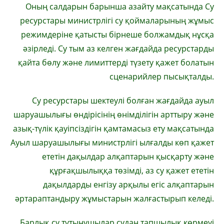
Оның салдарын барынша азайту мақсатында Су
ресурстары министрлігі су қоймаларының жұмыс
режимдеріне қатысты бірнеше болжамдық нұсқа
әзірледі. Су тым аз келген жағдайда ресурстарды
қайта бөлу және лимиттерді түзету қажет болатын
сценарийлер пысықталды.
Су ресурстары шектеулі болған жағдайда ауыл
шаруашылығы өндірісінің өнімділігін арттыру және
азық-түлік қауіпсіздігін қамтамасыз ету мақсатында
Ауыл шаруашылығы министрлігі ылғалды көп қажет
ететін дақылдар алқаптарын қысқарту және
құрғақшылыққа төзімді, аз су қажет ететін
дақылдарды енгізу арқылы егіс алқаптарын
әртараптандыру жұмыстарын жалғастырып келеді.
Барлық су тұтынушылар судан тапшылық көрмеуі