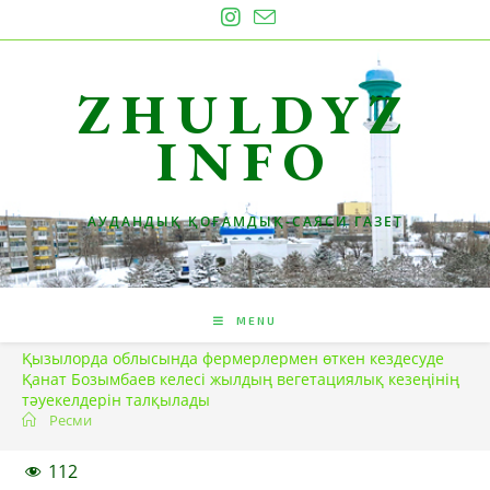
Skip
to
content
ZHULDYZ
INFO
АУДАНДЫҚ ҚОҒАМДЫҚ-САЯСИ ГАЗЕТ
MENU
Қызылорда облысында фермерлермен өткен кездесуде
Қанат Бозымбаев келесі жылдың вегетациялық кезеңінің
тәуекелдерін талқылады
Ресми
112