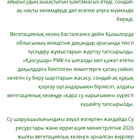
айырысудың ашықтығын қамтамасыз етеді, сондай-
ақ нақты көлемдерді дәл есепке алуға мүмкіндік
береді.
Вегетациялық кезең басталғанға дейін Қызылорда
облысының әкімдігіне диқандар арасында тиісті
түсіндіру жұмыстарын жүргізу тапсырылды.
«Қазсушар» РМК-ға ылғалды көп қажет ететін
дақылдарға бекітілген лимиттерге қатаң сәйкес
келетін су беру шарттарын жасасу, сондай-ақ құқық
қорғау органдарымен бірлесіп, алдағы
вегетациялық кезеңде «қара су нарығымен» күресті
күшейту тапсырылды.
Су шаруашылығындағы ахуал өзгерген жағдайда Су
ресурстары және ирригация министрлігіне 2026
жылғы вегетациялық кезеңге арналған өңірлер