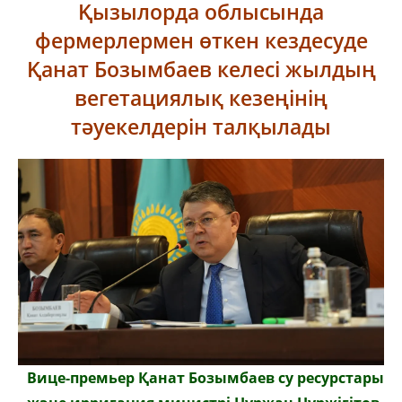
Қызылорда облысында
фермерлермен өткен кездесуде
Қанат Бозымбаев келесі жылдың
вегетациялық кезеңінің
тәуекелдерін талқылады
Вице-премьер Қанат Бозымбаев су ресурстары