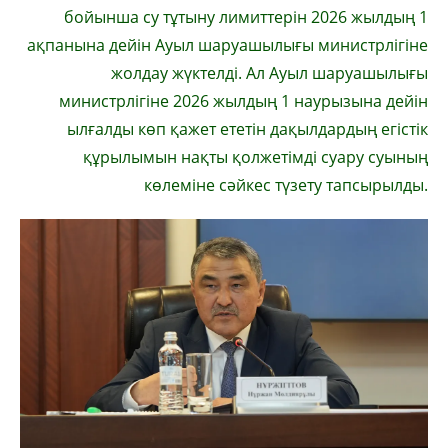
бойынша су тұтыну лимиттерін 2026 жылдың 1
ақпанына дейін Ауыл шаруашылығы министрлігіне
жолдау жүктелді. Ал Ауыл шаруашылығы
министрлігіне 2026 жылдың 1 наурызына дейін
ылғалды көп қажет ететін дақылдардың егістік
құрылымын нақты қолжетімді суару суының
көлеміне сәйкес түзету тапсырылды.