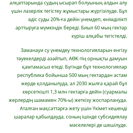
алқаптарында судың ысырап болуының алдын алу
үшін лазерлік тегістеу жұмыстары жүргізілуде. Бұл
әдіс суды 20%-ға дейін үнемдеп, өнімділікті
арттыруға мүмкіндік береді. Биыл 60 мың гектар
күріш алқабы тегістелді.
Заманауи су үнемдеу технологияларын енгізу
тәуекелдерді азайтып, АӨК-тің орнықты дамуын
қамтамасыз етеді. Бүгінде бұл технологиялар
республика бойынша 500 мың гектардан астам
жерде қолданылуда, ал 2030 жылға қарай бұл
көрсеткішті 1,3 млн гектарға дейін (суармалы
жерлердің шамамен 70%-ы) жеткізу жоспарлануда.
Аталған мақсаттарға жету үшін Үкімет кешенді
шаралар қабылдауда, соның ішінде субсидиялау
мәселелері де шешілуде.