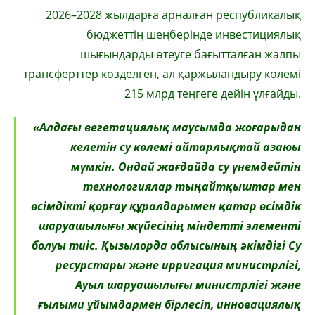
2026–2028 жылдарға арналған республикалық
бюджеттің шеңберінде инвестициялық
шығындарды өтеуге бағытталған жалпы
трансферттер көзделген, ал қаржыландыру көлемі
215 млрд теңгеге дейін ұлғайды.
«Алдағы вегетациялық маусымда жоғарыдан
келетін су көлемі айтарлықтай азаюы
мүмкін. Ондай жағдайда су үнемдейтін
технологиялар тыңайтқыштар мен
өсімдікті қорғау құралдарымен қатар өсімдік
шаруашылығы жүйесінің міндетті элементі
болуы тиіс. Қызылорда облысының әкімдігі Су
ресурстары және ирригация министрлігі,
Ауыл шаруашылығы министрлігі және
ғылыми ұйымдармен бірлесіп, инновациялық