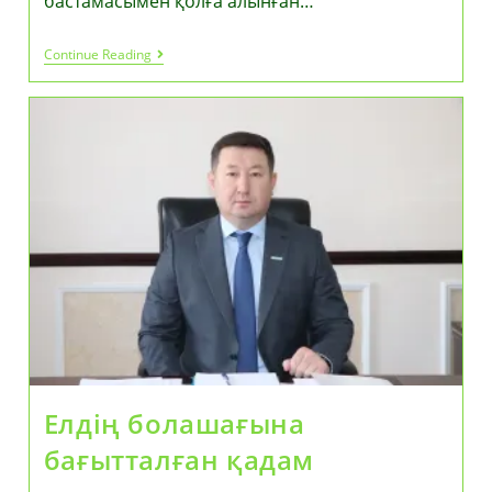
бастамасымен қолға алынған…
Қазақстандық
Continue Reading
Балалардың
Шотына
130,71
Доллардан
Аударылды
Елдің болашағына
бағытталған қадам