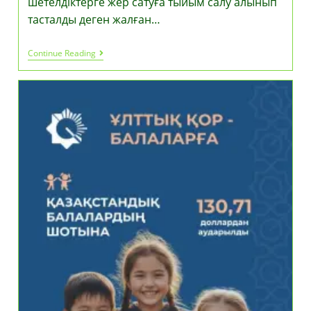
шетелдіктерге жер сатуға тыйым салу алынып
тасталды деген жалған…
Шетелдіктерге
Continue Reading
Жер
Сату
Туралы
Жалған
Ақпарат
Ресми
Түрде
Жоққа
Шығарылды