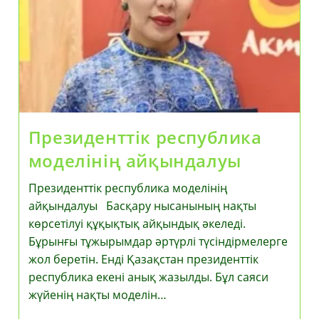
Президенттік республика
моделінің айқындалуы
Президенттік республика моделінің
айқындалуы Басқару нысанының нақты
көрсетілуі құқықтық айқындық әкеледі.
Бұрынғы тұжырымдар әртүрлі түсіндірмелерге
жол беретін. Енді Қазақстан президенттік
республика екені анық жазылды. Бұл саяси
жүйенің нақты моделін…