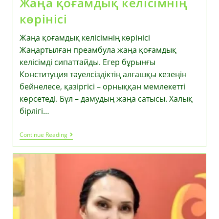
Жаңа қоғамдық келісімнің
көрінісі
Жаңа қоғамдық келісімнің көрінісі
Жаңартылған преамбула жаңа қоғамдық
келісімді сипаттайды. Егер бұрынғы
Конституция тәуелсіздіктің алғашқы кезеңін
бейнелесе, қазіргiсi – орныққан мемлекетті
көрсетеді. Бұл – дамудың жаңа сатысы. Халық
бірлігі…
Жаңа
Continue Reading
Қоғамдық
Келісімнің
Көрінісі