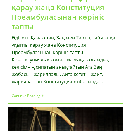
қарау жаңа Конституция
Преамбуласынан көрініс
тапты
Әділетті Қазақстан, Заң мен Тәртіп, табиғатқа
ұқыпты қарау жаңа Конституция
Преамбуласынан көрініс тапты
Конституциялық комиссия жаңа қоғамдық
келісімнің сипатын анықтайтын Ата Заң
жобасын жариялады. Айта кететін жайт,
жарияланған Конституция жобасында…
Әділетті
Continue Reading
Қазақстан,
Заң
Мен
Тәртіп,
Табиғатқа
Ұқыпты
Қарау