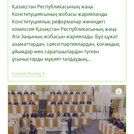
Қазақстан Республикасының жаңа
Конституциясының жобасы жарияланды
Конституциялық реформалар жөніндегі
комиссия Қазақстан Республикасының жаңа
Ата Заңының жобасын жариялады. Бұл құжат
азаматтардан, саяси партиялардан, қоғамдық
ұйымдар мен сарапшылардан түскен
ұсыныстарды мұқият талдаудың,…
Қазақстан
Continue Reading
Республикасының
Жаңа
Конституциясының
Жобасы
Жарияланды