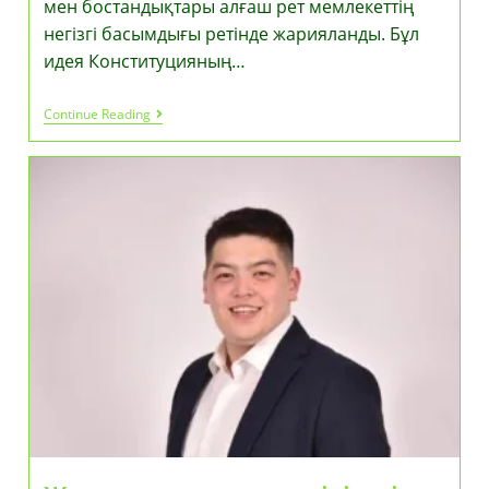
мен бостандықтары алғаш рет мемлекеттің
негізгі басымдығы ретінде жарияланды. Бұл
идея Конституцияның…
Жаңа
Continue Reading
Конституция
Жобасында
Азаматтардың
Құқығын
Цифрлық
Ортада
Қорғау
Нормасы
Бекітілді