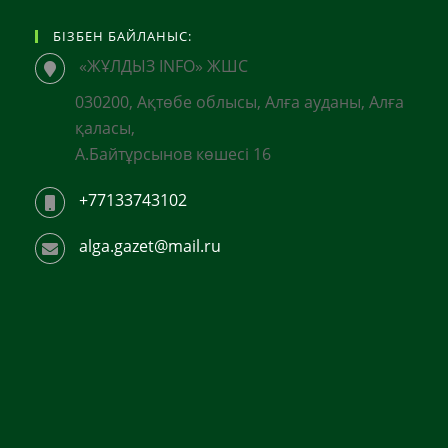
БІЗБЕН БАЙЛАНЫС:
«ЖҰЛДЫЗ INFO» ЖШС
030200, Ақтөбе облысы, Алға ауданы, Алға
қаласы,
А.Байтұрсынов көшесі 16
+77133743102
alga.gazet@mail.ru