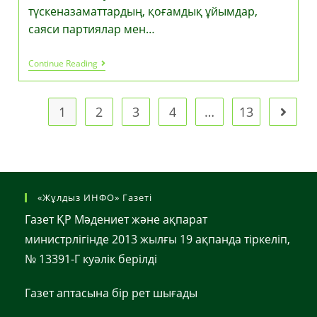
түскеназаматтардың, қоғамдық ұйымдар,
саяси партиялар мен…
Конституциялық
Continue Reading
Комиссия
Қазақстанның
ЖаңаКонституциясының
Бірінші
1
2
3
4
…
13
Go to t
Жобасын
Дайындады
«Жұлдыз ИНФО» Газеті
Газет ҚР Мәдениет және ақпарат
министрлігінде 2013 жылғы 19 ақпанда тіркеліп,
№ 13391-Г куәлік берілді
Газет аптасына бір рет шығады