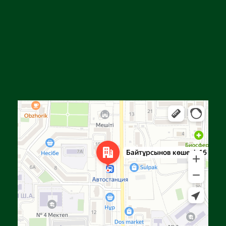
Алға
Яндекс Карталар — көлік, навигация, орындарды іздеу