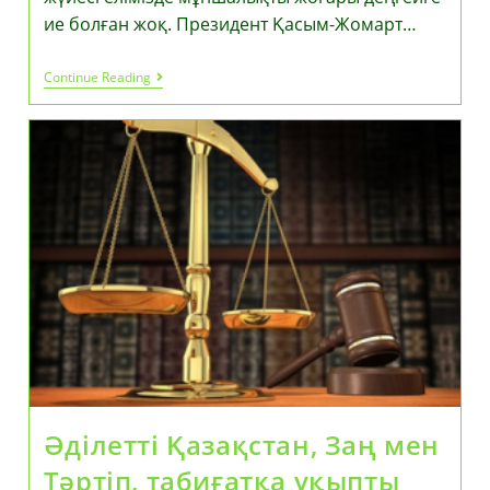
ие болған жоқ. Президент Қасым-Жомарт…
Құқық
Continue Reading
Қорғау
Саласына
Серпін
Береді
Әділетті Қазақстан, Заң мен
Тәртіп, табиғатқа ұқыпты