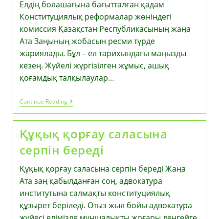
Елдің болашағына бағытталған қадам
Конституциялық реформалар жөніндегі
комиссия Қазақстан Республикасының жаңа
Ата Заңының жобасын ресми түрде
жариялады. Бұл – ел тарихындағы маңызды
кезең. Жүйелі жүргізілген жұмыс, ашық
қоғамдық талқылаулар…
Елдің
Continue Reading
Болашағына
Бағытталған
Қадам
Құқық қорғау саласына
серпін береді
Құқық қорғау саласына серпін береді Жаңа
Ата заң қабылданған соң, адвокатура
институтына салмақты конституциялық
құзырет беріледі. Отыз жыл бойы адвокатура
жүйесі елімізде мұншалықты жоғары деңгейге