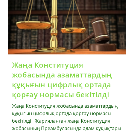
Жаңа
Конституция
Преамбуласынан
Көрініс
Тапты
Жаңа Конституция
жобасында азаматтардың
құқығын цифрлық ортада
қорғау нормасы бекітілді
Жаңа Конституция жобасында азаматтардың
құқығын цифрлық ортада қорғау нормасы
бекітілді Жарияланған жаңа Конституция
жобасының Преамбуласында адам құқықтары