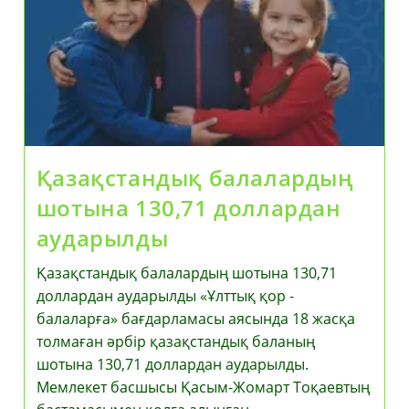
Қазақстандық балалардың
шотына 130,71 доллардан
аударылды
Қазақстандық балалардың шотына 130,71
доллардан аударылды «Ұлттық қор -
балаларға» бағдарламасы аясында 18 жасқа
толмаған әрбір қазақстандық баланың
шотына 130,71 доллардан аударылды.
Мемлекет басшысы Қасым-Жомарт Тоқаевтың