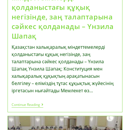
қолданыстағы құқық
негізінде, заң талаптарына
сәйкес қолданады – Үнзила
Шапақ
Қазақстан халықаралық міндеттемелерді
қолданыстағы құқық негізінде, заң
талаптарына сәйкес қолданады – Үнзила
Шапақ Үнзила Шапақ: Конституция мен
халықаралық құқықтың арақатынасын
белгілеу – еліміздің тұтас құқықтық жүйесінің
іргетасын нығайтады Мемлекет өз…
Қазақстан
Continue Reading
Халықаралық
Міндеттемелерді
Қолданыстағы
Құқық
Негізінде,