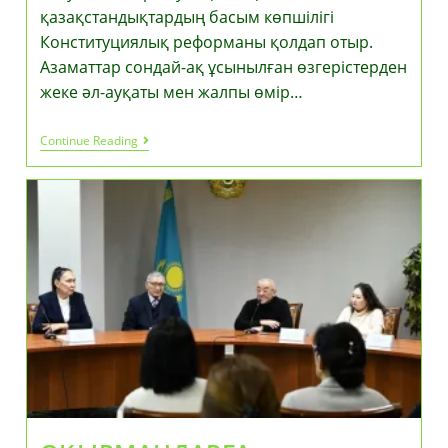
қазақстандықтардың басым көпшілігі
Конституциялық реформаны қолдап отыр.
Азаматтар сондай-ақ ұсынылған өзгерістерден
жеке әл-ауқаты мен жалпы өмір…
ҚСЗИ
Continue Reading
Директоры:
Сауалнамаға
Қатысқан
Қазақстандықтардың
Басым
Көпшілігі
Конституциялық
Реформаны
Қолдады