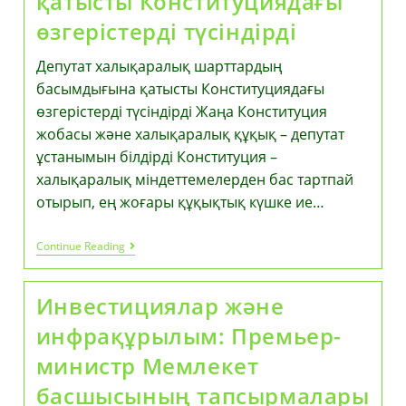
қатысты Конституциядағы
өзгерістерді түсіндірді
Депутат халықаралық шарттардың
басымдығына қатысты Конституциядағы
өзгерістерді түсіндірді Жаңа Конституция
жобасы және халықаралық құқық – депутат
ұстанымын білдірді Конституция –
халықаралық міндеттемелерден бас тартпай
отырып, ең жоғары құқықтық күшке ие…
Депутат
Continue Reading
Халықаралық
Шарттардың
Басымдығына
Инвестициялар және
Қатысты
Конституциядағы
инфрақұрылым: Премьер-
Өзгерістерді
Түсіндірді
министр Мемлекет
басшысының тапсырмалары