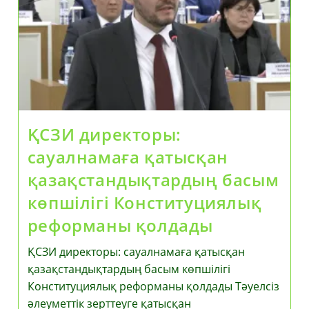
ҚСЗИ директоры:
сауалнамаға қатысқан
қазақстандықтардың басым
көпшілігі Конституциялық
реформаны қолдады
ҚСЗИ директоры: сауалнамаға қатысқан
қазақстандықтардың басым көпшілігі
Конституциялық реформаны қолдады Тәуелсіз
әлеуметтік зерттеуге қатысқан