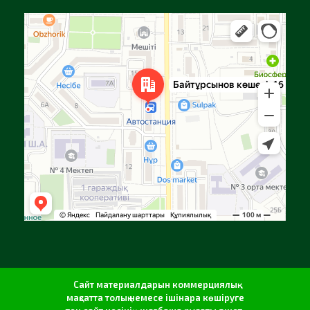
Алға
Яндекс Карталар — көлік, навигация, орындарды іздеу
Сайт материалдарын коммерциялық
мақсатта толық немесе ішінара көшіруге