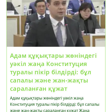
Тапсырмалары
Аясында
Алатау
Қаласын
Дамыту
Жөніндегі
Кеңес
Отырысын
Өткізді
Адам құқықтары жөніндегі
уәкіл жаңа Конституция
туралы пікір білдірді: бұл
сапалы және жан-жақты
сараланған құжат
Адам құқықтары жөніндегі уәкіл жаңа
Конституция туралы пікір білдірді: бұл сапалы
және жан-жақты сараланған құжат Жаңа