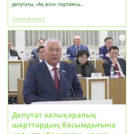
депутаты, «Ақ жол» партиясы…
Конституциялық
Continue Reading
Реформа
Билік
Жүйесіндегі
Теңгерімді
Күшейтеді
–
Перуашев
Депутат халықаралық
шарттардың басымдығына