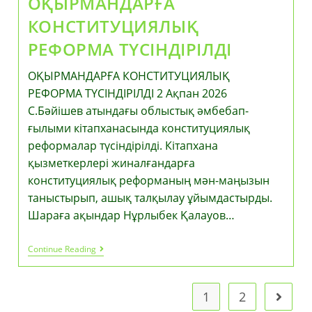
ОҚЫРМАНДАРҒА
КОНСТИТУЦИЯЛЫҚ
РЕФОРМА ТҮСІНДІРІЛДІ
ОҚЫРМАНДАРҒА КОНСТИТУЦИЯЛЫҚ
РЕФОРМА ТҮСІНДІРІЛДІ 2 Ақпан 2026
С.Бәйішев атындағы облыстық әмбебап-
ғылыми кітапханасында конституциялық
реформалар түсіндірілді. Кітапхана
қызметкерлері жиналғандарға
конституциялық реформаның мән-маңызын
таныстырып, ашық талқылау ұйымдастырды.
Шараға ақындар Нұрлыбек Қалауов…
ОҚЫРМАНДАРҒА
Continue Reading
КОНСТИТУЦИЯЛЫҚ
РЕФОРМА
ТҮСІНДІРІЛДІ
1
2
Go to t