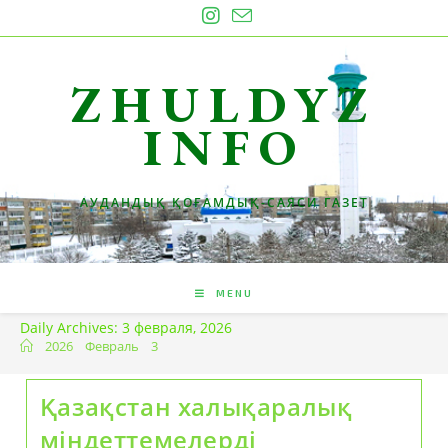
Skip
to
content
ZHULDYZ
INFO
АУДАНДЫҚ ҚОҒАМДЫҚ-САЯСИ ГАЗЕТ
MENU
Daily Archives: 3 февраля, 2026
2026
Февраль
3
Қазақстан халықаралық
міндеттемелерді