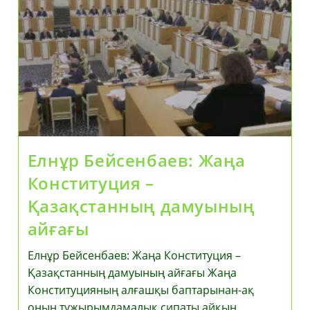
Заң
Талаптарына
Сәйкес
Қолданады
–
Үнзила
Шапақ
Елнұр Бейсенбаев: Жаңа
Конституция –
Қазақстанның дамуының
айғағы
Елнұр Бейсенбаев: Жаңа Конституция –
Қазақстанның дамуының айғағы Жаңа
Конституцияның алғашқы баптарынан-ақ
оның тұжырымдамалық сипаты айқын