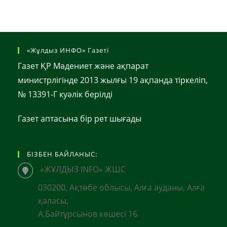
«Жұлдыз ИНФО» Газеті
Газет ҚР Мәдениет және ақпарат
министрлігінде 2013 жылғы 19 ақпанда тіркеліп,
№ 13391-Г куәлік берілді
Газет аптасына бір рет шығады
БІЗБЕН БАЙЛАНЫС:
«ЖҰЛДЫЗ INFO» ЖШС
030200, Ақтөбе облысы, Алға ауданы, Алға
қаласы,
А.Байтұрсынов көшесі 16