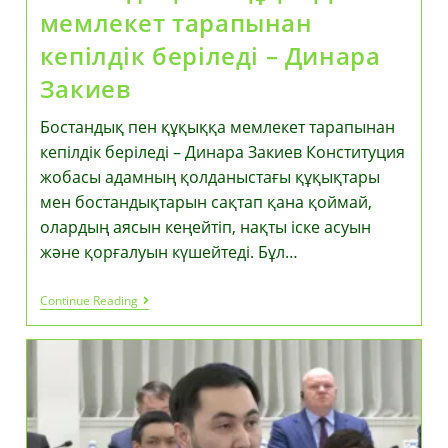
мемлекет тарапынан
кепілдік беріледі – Динара
Закиев
Бостандық пен құқыққа мемлекет тарапынан
кепілдік беріледі – Динара Закиев Конституция
жобасы адамның қолданыстағы құқықтары
мен бостандықтарын сақтап қана қоймай,
олардың аясын кеңейтіп, нақты іске асуын
және қорғалуын күшейтеді. Бұл…
Бостандық
Continue Reading
Пен
Құқыққа
Мемлекет
Тарапынан
Кепілдік
Беріледі
–
Динара
Закиев