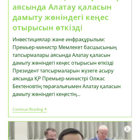
аясында Алатау қаласын
дамыту жөніндегі кеңес
отырысын өткізді
Инвестициялар және инфрақұрылым:
Премьер-министр Мемлекет басшысының
тапсырмалары аясында Алатау қаласын
дамыту жөніндегі кеңес отырысын өткізді
Президент тапсырмаларын жүзеге асыру
аясында ҚР Премьер-министрі Олжас
Бектеновтің төрағалығымен Алатау қаласын
дамыту жөніндегі кеңестің…
Инвестициялар
Continue Reading
Және
Инфрақұрылым:
Премьер-
Министр
Мемлекет
Басшысының