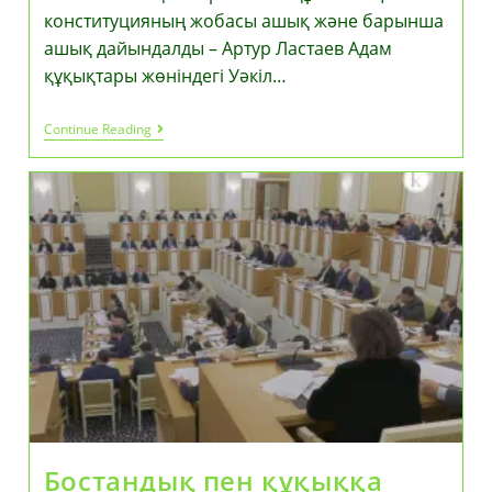
конституцияның жобасы ашық және барынша
ашық дайындалды – Артур Ластаев Адам
құқықтары жөніндегі Уәкіл…
Адам
Continue Reading
Құқықтары
Жөніндегі
Уәкіл
Жаңа
Конституция
Туралы
Пікір
Білдірді:
Бұл
Сапалы
Және
Жан-
Жақты
Сараланған
Құжат
Бостандық пен құқыққа