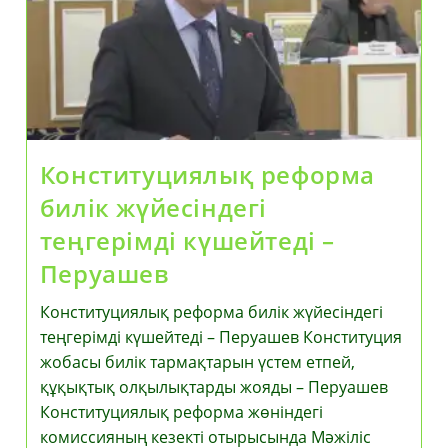
Конституциялық реформа
билік жүйесіндегі
теңгерімді күшейтеді –
Перуашев
Конституциялық реформа билік жүйесіндегі
теңгерімді күшейтеді – Перуашев Конституция
жобасы билік тармақтарын үстем етпей,
құқықтық олқылықтарды жояды – Перуашев
Конституциялық реформа жөніндегі
комиссияның кезекті отырысында Мәжіліс