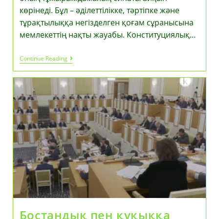
көрінеді. Бұл – әділеттілікке, тәртіпке және
тұрақтылыққа негізделген қоғам сұранысына
мемлекеттің нақты жауабы. Конституциялық…
Елнұр
Continue Reading
Бейсенбаев:
Жаңа
Конституция
–
Қазақстанның
Дамуының
Айғағы
Бостандық пен құқыққа