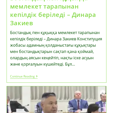
мемлекет тарапынан
кепілдік беріледі – Динара
Закиев
Бостандық пен құқыққа мемлекет тарапынан
кепілдік беріледі – Динара Закиев Конституция
жобасы адамның қолданыстағы құқықтары
мен бостандықтарын сақтап қана қоймай,
олардың аясын кеңейтіп, нақты іске асуын
және қорғалуын күшейтеді. Бұл…
Бостандық
Continue Reading
Пен
Құқыққа
Мемлекет
Тарапынан
Кепілдік
Беріледі
–
Динара
Закиев