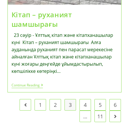
Кітап – руханият
шамшырағы
23 сәуір - Ұлттық кітап және кітапханашылар
күні Кітап – руханият шамшырағы Алға
ауданында руханият пен парасат мерекесіне
айналған Ұлттық кітап және кітапханашылар
күні жоғары деңгейде ұйымдастырылып,
көпшілікке көтеріңкі…
Кітап
Continue Reading
–
Руханият
Шамшырағы
1
2
3
4
5
6
Go to the previous page
…
11
Go to t