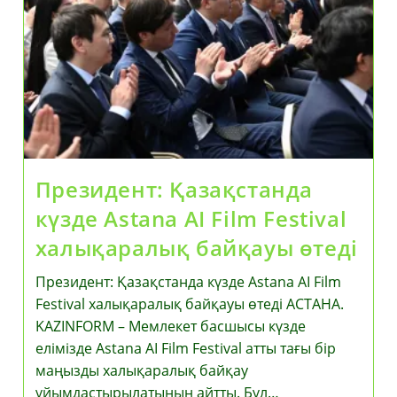
Президент: Қазақстанда
күзде Astana AI Film Festival
халықаралық байқауы өтеді
Президент: Қазақстанда күзде Astana AI Film
Festival халықаралық байқауы өтеді АСТАНА.
KAZINFORM – Мемлекет басшысы күзде
елімізде Astana AI Film Festival атты тағы бір
маңызды халықаралық байқау
ұйымдастырылатынын айтты. Бұл…