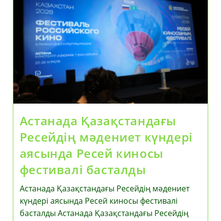
Аясында
Астанада
Ресей
Өнерпаздарының
Гала-
Концерті
Өтті
Астанада Қазақстандағы
Ресейдің мәдениет күндері
аясында Ресей киносы
фестивалі басталды
Астанада Қазақстандағы Ресейдің мәдениет
күндері аясында Ресей киносы фестивалі
басталды Астанада Қазақстандағы Ресейдің