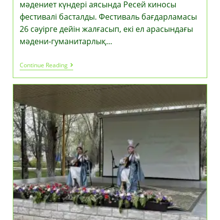
мәдениет күндері аясында Ресей киносы
фестивалі басталды. Фестиваль бағдарламасы
26 сәуірге дейін жалғасып, екі ел арасындағы
мәдени-гуманитарлық…
Астанада
Continue Reading
Қазақстандағы
Ресейдің
Мәдениет
Күндері
Аясында
Ресей
Киносы
Фестивалі
Басталды