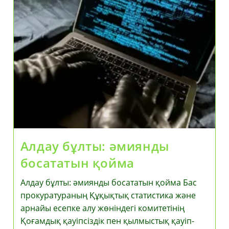
Кластері
Мен
Almaty
Superski
Жобаларын
Жүзеге
Асыру
Қарқынын
Жеделдетуді
Тапсырды
Алдау бұлты: әмиянды
босататын қойма
Алдау бұлты: әмиянды босататын қойма Бас
прокуратураның Құқықтық статистика және
арнайы есепке алу жөніндегі комитетінің
Қоғамдық қауіпсіздік пен қылмыстық қауіп-