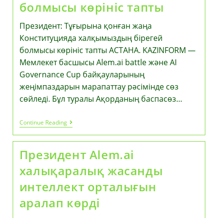
болмысы көрініс тапты
Президент: Тұғырына қонған жаңа
Конституцияда халқымыздың бірегей
болмысы көрініс тапты АСТАНА. KAZINFORM —
Мемлекет басшысы Alem.ai battle және AI
Governance Cup байқауларының
жеңімпаздарын марапаттау рәсімінде сөз
сөйледі. Бұл туралы Ақорданың баспасөз…
Президент:
Continue Reading
Тұғырына
Қонған
Жаңа
Президент Alem.ai
Конституцияда
Халқымыздың
халықаралық жасанды
Бірегей
Болмысы
интеллект орталығын
Көрініс
Тапты
аралап көрді