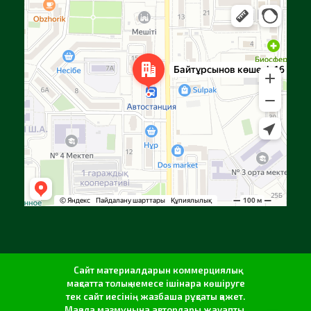
Алға
Яндекс Карталар — көлік, навигация, орындарды іздеу
Сайт материалдарын коммерциялық
мақсатта толық немесе ішінара көшіруге
тек сайт иесінің жазбаша рұқсаты қажет.
Мақала мазмұнына авторлары жауапты.