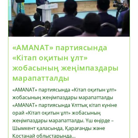
Сөйледі
«AMANAT» партиясында
«Кітап оқитын ұлт»
жобасының жеңімпаздары
марапатталды
«AMANAT» партиясында «Кітап оқитын ұлт»
жобасының жеңімпаздары марапатталды
«AMANAT» партиясында Ұлттық кітап күніне
орай «Кітап оқитын ұлт» жобасының
жеңімпаздары марапатталды. Үш өңірде –
Шымкент қаласында, Қарағанды және
Қостанай облыстарында…