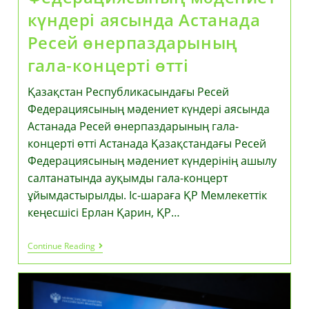
күндері аясында Астанада
Ресей өнерпаздарының
гала-концерті өтті
Қазақстан Республикасындағы Ресей
Федерациясының мәдениет күндері аясында
Астанада Ресей өнерпаздарының гала-
концерті өтті Астанада Қазақстандағы Ресей
Федерациясының мәдениет күндерінің ашылу
салтанатында ауқымды гала-концерт
ұйымдастырылды. Іс-шараға ҚР Мемлекеттік
кеңесшісі Ерлан Қарин, ҚР…
Қазақстан
Continue Reading
Республикасындағы
Ресей
Федерациясының
Мәдениет
Күндері