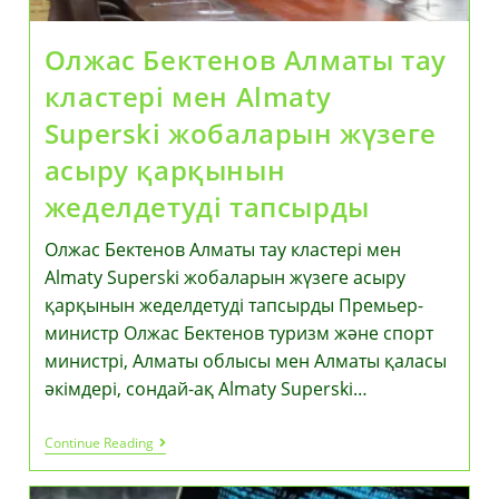
Олжас Бектенов Алматы тау
кластері мен Almaty
Superski жобаларын жүзеге
асыру қарқынын
жеделдетуді тапсырды
Олжас Бектенов Алматы тау кластері мен
Almaty Superski жобаларын жүзеге асыру
қарқынын жеделдетуді тапсырды Премьер-
министр Олжас Бектенов туризм және спорт
министрі, Алматы облысы мен Алматы қаласы
әкімдері, сондай-ақ Almaty Superski…
Олжас
Continue Reading
Бектенов
Алматы
Тау