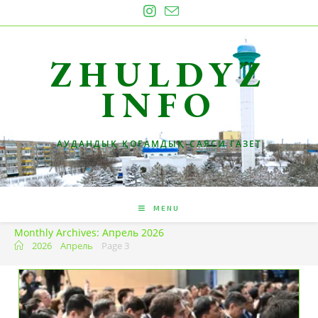
Skip
to
content
ZHULDYZ
INFO
АУДАНДЫҚ ҚОҒАМДЫҚ-САЯСИ ГАЗЕТ
MENU
Monthly Archives: Апрель 2026
2026
Апрель
Page 3