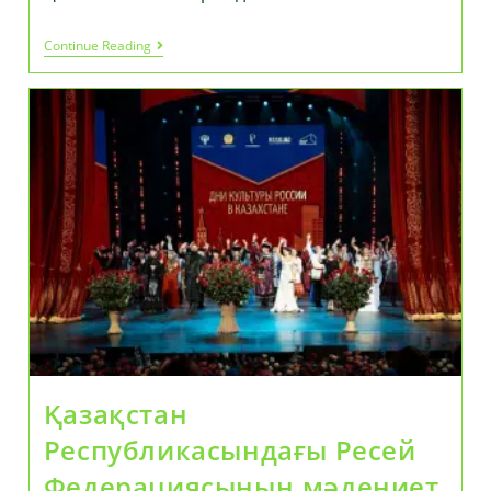
«AMANAT»
Continue Reading
Партиясында
«Кітап
Оқитын
Ұлт»
Жобасының
Жеңімпаздары
Марапатталды
Қазақстан
Республикасындағы Ресей
Федерациясының мәдениет