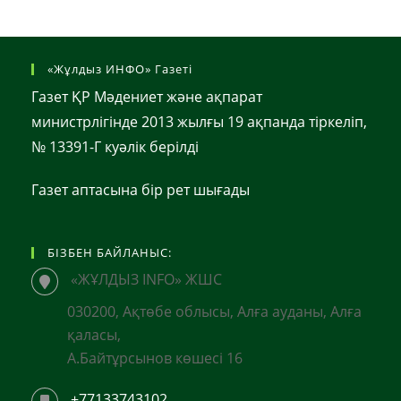
«Жұлдыз ИНФО» Газеті
Газет ҚР Мәдениет және ақпарат
министрлігінде 2013 жылғы 19 ақпанда тіркеліп,
№ 13391-Г куәлік берілді
Газет аптасына бір рет шығады
БІЗБЕН БАЙЛАНЫС:
«ЖҰЛДЫЗ INFO» ЖШС
030200, Ақтөбе облысы, Алға ауданы, Алға
қаласы,
А.Байтұрсынов көшесі 16
+77133743102