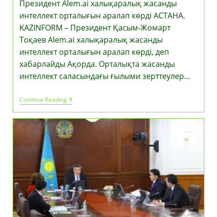
Президент Alem.ai халықаралық жасанды
интеллект орталығын аралап көрді АСТАНА.
KAZINFORM – Президент Қасым-Жомарт
Тоқаев Alem.ai халықаралық жасанды
интеллект орталығын аралап көрді, деп
хабарлайды Ақорда. Орталықта жасанды
интеллект саласындағы ғылыми зерттеулер…
Президент
Continue Reading
Alem.ai
Халықаралық
Жасанды
Интеллект
Орталығын
Аралап
Көрді