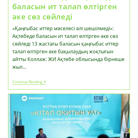
баласын ит талап өлтірген
әке сөз сөйледі
«Қаңғыбас иттер мәселесі әлі шешілмеді»:
Ақтөбеде баласын ит талап өлтірген әке сөз
сөйледі 13 жастағы баласын қаңғыбас иттер
талап өлтірген әке бақылаудың жоқтығын
айтты Коллаж: ЖИ Ақтөбе облысында бірнеше
жыл…
«Қаңғыбас
Continue Reading
Иттер
Мәселесі
Әлі
Шешілмеді»:
Ақтөбеде
Баласын
Ит
Талап
Өлтірген
Әке
Сөз