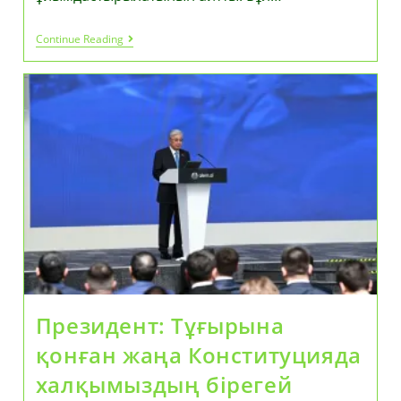
Президент:
Continue Reading
Қазақстанда
Күзде
Astana
AI
Film
Festival
Халықаралық
Байқауы
Өтеді
Президент: Тұғырына
қонған жаңа Конституцияда
халқымыздың бірегей