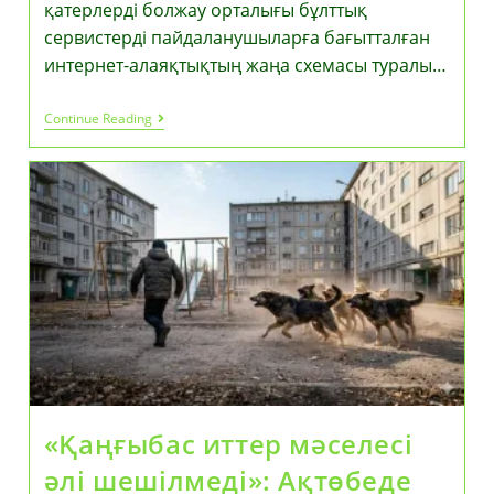
қатерлерді болжау орталығы бұлттық
сервистерді пайдаланушыларға бағытталған
интернет-алаяқтықтың жаңа схемасы туралы…
Алдау
Continue Reading
Бұлты:
Әмиянды
Босататын
Қойма
«Қаңғыбас иттер мәселесі
әлі шешілмеді»: Ақтөбеде