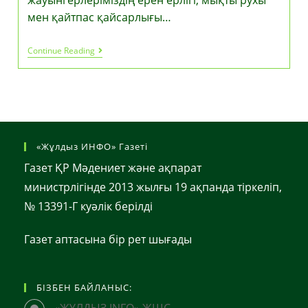
жауынгерлеріміздің ерен ерлігі, мықты рухы
мен қайтпас қайсарлығы…
Мемлекет
Continue Reading
Басшысы
Қасым-
Жомарт
Тоқаевтың
Отан
Қорғаушы
Күнімен
Құттықтауы
«Жұлдыз ИНФО» Газеті
Газет ҚР Мәдениет және ақпарат
министрлігінде 2013 жылғы 19 ақпанда тіркеліп,
№ 13391-Г куәлік берілді
Газет аптасына бір рет шығады
БІЗБЕН БАЙЛАНЫС: