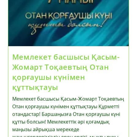
Мемлекет басшысы Қасым-
Жомарт Тоқаевтың Отан
қорғаушы күнімен
құттықтауы
Мемлекет басшысы Қасым-Жомарт Тоқаевтың
Отан қорғаушы күнімен құттықтауы Құрметті
отандастар! Баршаңызға Отан қорғаушы күні
құтты болсын! Мемлекеттік әрі қоғамдық
маңызы айрықша мерекеде