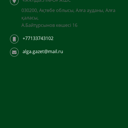
«ЖҰЛДЫЗ INFO» ЖШС
030200, Ақтөбе облысы, Алға ауданы, Алға
қаласы,
А.Байтұрсынов көшесі 16
+77133743102
alga.gazet@mail.ru