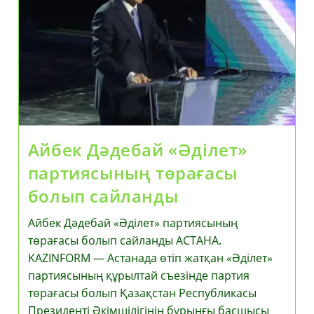
Айбек Дәдебай «Әділет»
партиясының төрағасы
болып сайланды
Айбек Дәдебай «Әділет» партиясының
төрағасы болып сайланды АСТАНА.
KAZINFORM — Астанада өтіп жатқан «Әділет»
партиясының құрылтай съезінде партия
төрағасы болып Қазақстан Республикасы
Президенті Әкімшілігінің бұрынғы басшысы