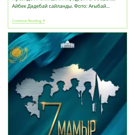
Айбек Дәдебай сайланды. Фото: Ағыбай…
Айбек
Continue Reading
Дәдебай
«Әділет»
Партиясының
Төрағасы
Болып
Сайланды