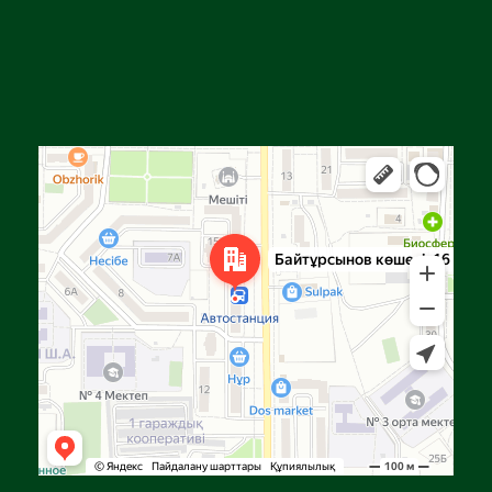
Алға
Яндекс Карталар — көлік, навигация, орындарды іздеу