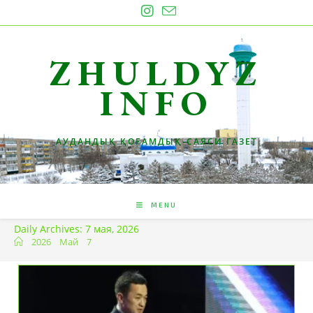
Skip
to
content
ZHULDYZ
INFO
АУДАНДЫҚ ҚОҒАМДЫҚ-САЯСИ ГАЗЕТ
MENU
Daily Archives: 7 мая, 2026
2026
Май
7