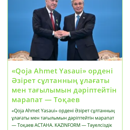
Қазақстан
Мен
Түркия
Келіссөздері
«Qoja Ahmet Yasaui» ордені
Әзірет сұлтанның ұлағаты
мен тағылымын дәріптейтін
марапат — Тоқаев
«Qoja Ahmet Yasaui» ордені Әзірет сұлтанның
ұлағаты мен тағылымын дәріптейтін марапат
— Тоқаев АСТАНА. KAZINFORM — Тәуелсіздік