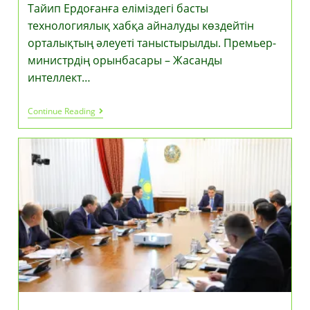
Тайип Ердоғанға еліміздегі басты
технологиялық хабқа айналуды көздейтін
орталықтың әлеуеті таныстырылды. Премьер-
министрдің орынбасары – Жасанды
интеллект…
Қазақстан
Continue Reading
Мен
Түркия
Президенттері
Alem.ai
Халықаралық
Жасанды
Интеллект
Орталығына
Барды