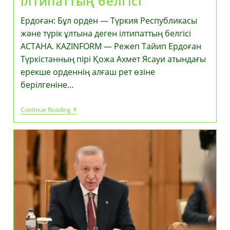
ілтипаттың белгісі
Ердоған: Бұл орден — Түркия Республикасы
және түрік ұлтына деген ілтипаттың белгісі
АСТАНА. KAZINFORM — Режеп Тайип Ердоған
Түркістанның пірі Қожа Ахмет Ясауи атындағы
ерекше орденнің алғаш рет өзіне
берілгеніне…
Ердоған:
Continue Reading
Бұл
Орден
—
Түркия
Республикасы
Және
Түрік
Ұлтына
Деген
Ілтипаттың
Белгісі