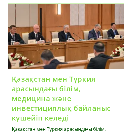
Айналымын
15
Миллиард
Долларға
Жеткізуге
Ниеттіміз
—
Ердоған
Қазақстан мен Түркия
арасындағы білім,
медицина және
инвестициялық байланыс
күшейіп келеді
Қазақстан мен Түркия арасындағы білім,