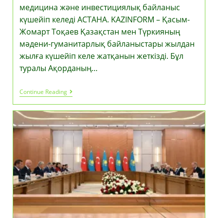
медицина және инвестициялық байланыс
күшейіп келеді АСТАНА. KAZINFORM – Қасым-
Жомарт Тоқаев Қазақстан мен Түркияның
мәдени-гуманитарлық байланыстары жылдан
жылға күшейіп келе жатқанын жеткізді. Бұл
туралы Ақорданың…
Қазақстан
Continue Reading
Мен
Түркия
Арасындағы
Білім,
Медицина
Және
Инвестициялық
Байланыс
Күшейіп
Келеді