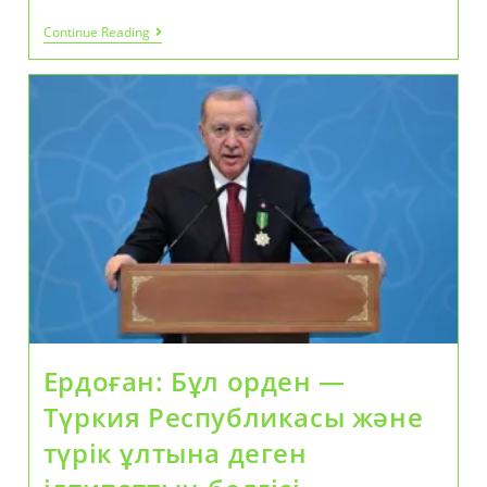
Жастар
Continue Reading
Және
Құқықтық
Мәдениет
Ердоған: Бұл орден —
Түркия Республикасы және
түрік ұлтына деген