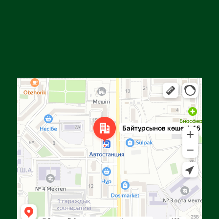
Алға
Яндекс Карталар — көлік, навигация, орындарды іздеу