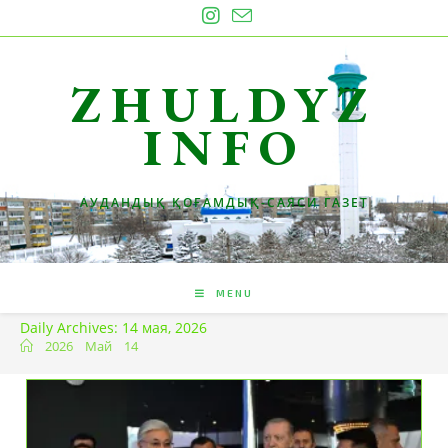
Skip
to
content
ZHULDYZ
INFO
АУДАНДЫҚ ҚОҒАМДЫҚ-САЯСИ ГАЗЕТ
MENU
Daily Archives: 14 мая, 2026
2026
Май
14