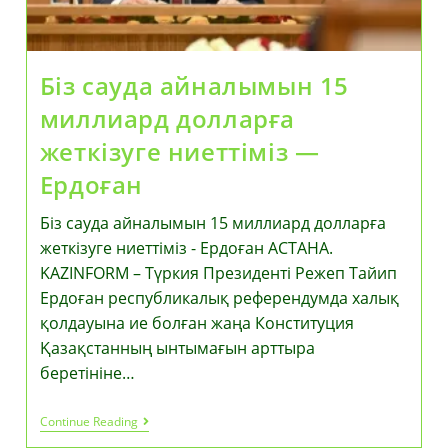
Біз сауда айналымын 15
миллиард долларға
жеткізуге ниеттіміз —
Ердоған
Біз сауда айналымын 15 миллиард долларға
жеткізуге ниеттіміз - Ердоған АСТАНА.
KAZINFORM – Түркия Президенті Режеп Тайип
Ердоған республикалық референдумда халық
қолдауына ие болған жаңа Конституция
Қазақстанның ынтымағын арттыра
беретініне…
Біз
Continue Reading
Сауда