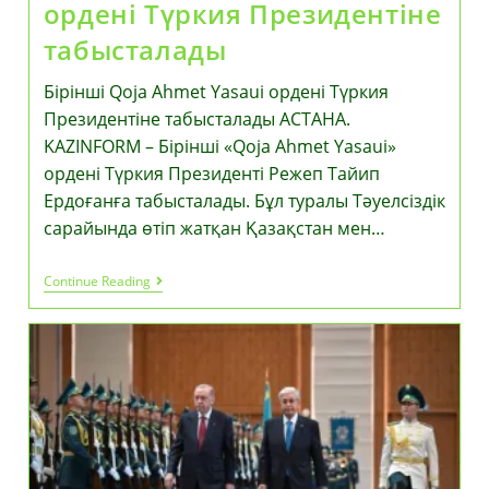
ордені Түркия Президентіне
табысталады
Бірінші Qoja Ahmet Yasaui ордені Түркия
Президентіне табысталады АСТАНА.
KAZINFORM – Бірінші «Qoja Ahmet Yasaui»
ордені Түркия Президенті Режеп Тайип
Ердоғанға табысталады. Бұл туралы Тәуелсіздік
сарайында өтіп жатқан Қазақстан мен…
Бірінші
Continue Reading
Qoja
Ahmet
Yasaui
Ордені
Түркия
Президентіне
Табысталады