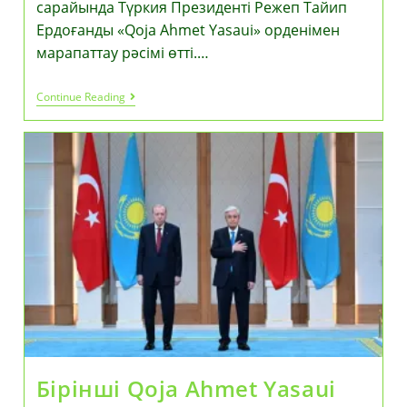
сарайында Түркия Президенті Режеп Тайип
Ердоғанды «Qoja Ahmet Yasaui» орденімен
марапаттау рәсімі өтті.…
«Qoja
Continue Reading
Ahmet
Yasaui»
Ордені
Әзірет
Сұлтанның
Ұлағаты
Мен
Тағылымын
Дәріптейтін
Марапат
—
Тоқаев
Бірінші Qoja Ahmet Yasaui