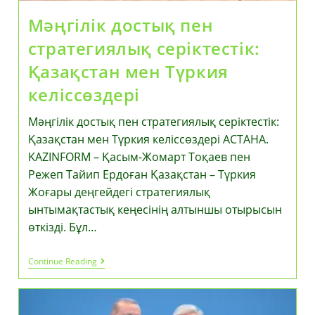
Мәңгілік достық пен
стратегиялық серіктестік:
Қазақстан мен Түркия
келіссөздері
Мәңгілік достық пен стратегиялық серіктестік:
Қазақстан мен Түркия келіссөздері АСТАНА.
KAZINFORM – Қасым-Жомарт Тоқаев пен
Режеп Тайип Ердоған Қазақстан – Түркия
Жоғары деңгейдегі стратегиялық
ынтымақтастық кеңесінің алтыншы отырысын
өткізді. Бұл…
Мәңгілік
Continue Reading
Достық
Пен
Стратегиялық
Серіктестік: