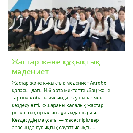
Қарауды
Тапсырды
Жастар және құқықтық
мәдениет
Жастар және құқықтық мәдениет Ақтөбе
қаласындағы №6 орта мектепте «Заң және
тәртіп» жобасы аясында оқушылармен
кездесу өтті. Іс-шараны қалалық жастар
ресурстық орталығы ұйымдастырды.
Кездесудің мақсаты — жасөспірімдер
арасында құқықтық сауаттылықты…