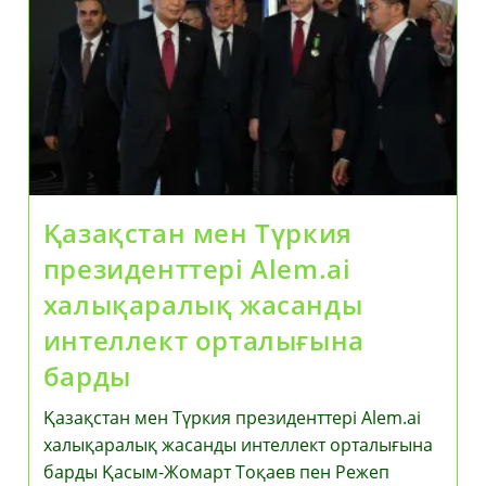
Қазақстан мен Түркия
президенттері Alem.ai
халықаралық жасанды
интеллект орталығына
барды
Қазақстан мен Түркия президенттері Alem.ai
халықаралық жасанды интеллект орталығына
барды Қасым-Жомарт Тоқаев пен Режеп