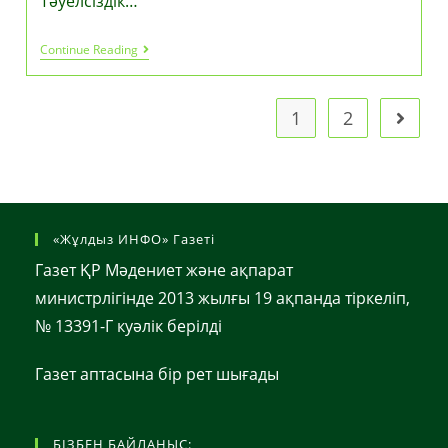
Тәуелсіздік…
Қазақстан
Continue Reading
Мен
Түркия
Мәңгілік
Достық
1
2
Go to t
Және
Кеңейтілген
Стратегиялық
Серіктестік
Туралы
Декларация
Қабылдайды
«Жұлдыз ИНФО» Газеті
Газет ҚР Мәдениет және ақпарат
министрлігінде 2013 жылғы 19 ақпанда тіркеліп,
№ 13391-Г куәлік берілді
Газет аптасына бір рет шығады
БІЗБЕН БАЙЛАНЫС: