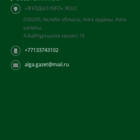
«ЖҰЛДЫЗ INFO» ЖШС
030200, Ақтөбе облысы, Алға ауданы, Алға
қаласы,
А.Байтұрсынов көшесі 16
+77133743102
alga.gazet@mail.ru