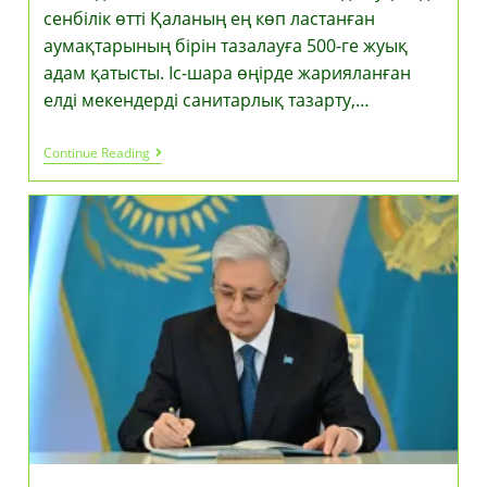
сенбілік өтті Қаланың ең көп ластанған
аумақтарының бірін тазалауға 500-ге жуық
адам қатысты. Іс-шара өңірде жарияланған
елді мекендерді санитарлық тазарту,…
«Таза
Continue Reading
Қазақстан»
Экологиялық
Акциясы
Аясында
Богослов
Тас
Жолы
Бойында
Ауқымды
Сенбілік
Өтті