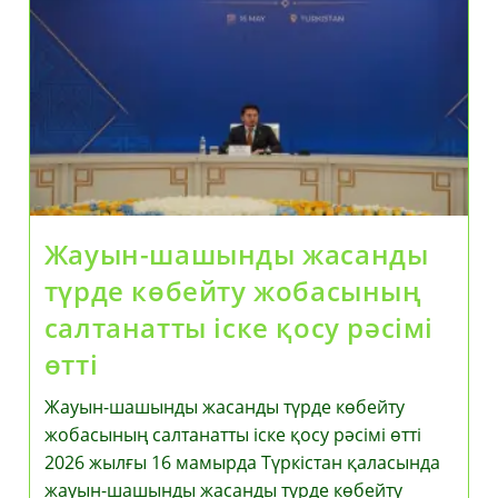
Жауын-шашынды жасанды
түрде көбейту жобасының
салтанатты іске қосу рәсімі
өтті
Жауын-шашынды жасанды түрде көбейту
жобасының салтанатты іске қосу рәсімі өтті
2026 жылғы 16 мамырда Түркістан қаласында
жауын-шашынды жасанды түрде көбейту