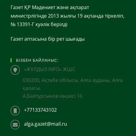
Газет ҚР Мәдениет және ақпарат
министрлігінде 2013 жылғы 19 ақпанда тіркеліп,
№ 13391-Г куәлік берілді
Газет аптасына бір рет шығады
БІЗБЕН БАЙЛАНЫС:
«ЖҰЛДЫЗ INFO» ЖШС
030200, Ақтөбе облысы, Алға ауданы, Алға
қаласы,
А.Байтұрсынов көшесі 16
+77133743102
alga.gazet@mail.ru