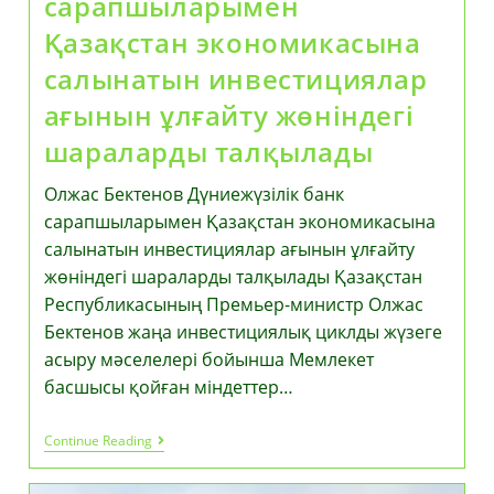
сарапшыларымен
Қазақстан экономикасына
салынатын инвестициялар
ағынын ұлғайту жөніндегі
шараларды талқылады
Олжас Бектенов Дүниежүзілік банк
сарапшыларымен Қазақстан экономикасына
салынатын инвестициялар ағынын ұлғайту
жөніндегі шараларды талқылады Қазақстан
Республикасының Премьер-министр Олжас
Бектенов жаңа инвестициялық циклды жүзеге
асыру мәселелері бойынша Мемлекет
басшысы қойған міндеттер…
Олжас
Continue Reading
Бектенов
Дүниежүзілік
Банк