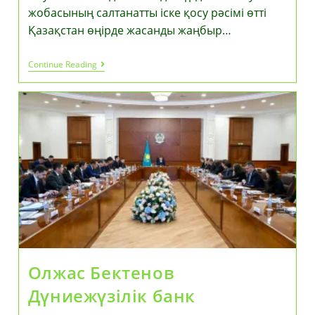
жобасының салтанатты іске қосу рәсімі өтті
Қазақстан өңірде жасанды жаңбыр…
Жауын-
Continue Reading
Шашынды
Жасанды
Түрде
Көбейту
Жобасының
Салтанатты
Іске
Қосу
Рәсімі
Өтті
Олжас Бектенов
Дүниежүзілік банк