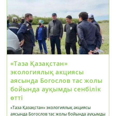
Сарапшыларымен
Қазақстан
Экономикасына
Салынатын
Инвестициялар
Ағынын
Ұлғайту
Жөніндегі
Шараларды
Талқылады
«Таза Қазақстан»
экологиялық акциясы
аясында Богослов тас жолы
бойында ауқымды сенбілік
өтті
«Таза Қазақстан» экологиялық акциясы
аясында Богослов тас жолы бойында ауқымды