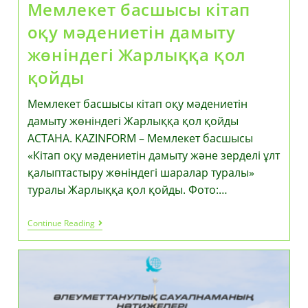
Мемлекет басшысы кітап
оқу мәдениетін дамыту
жөніндегі Жарлыққа қол
қойды
Мемлекет басшысы кітап оқу мәдениетін
дамыту жөніндегі Жарлыққа қол қойды
АСТАНА. KAZINFORM – Мемлекет басшысы
«Кітап оқу мәдениетін дамыту және зерделі ұлт
қалыптастыру жөніндегі шаралар туралы»
туралы Жарлыққа қол қойды. Фото:…
Мемлекет
Continue Reading
Басшысы
Кітап
Оқу
Мәдениетін
Дамыту
Жөніндегі
Жарлыққа