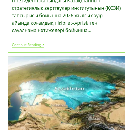
Президенті жанындағы Қазақстанның
стратегиялық зерттеулер институтының (ҚСЗИ)
тапсырысы бойынша 2026 жылғы сәуір
айында қоғамдық пікірге жүргізілген
сауалнама нәтижелері бойынша…
Қоғамдық
Continue Reading
Топтасу:
Әлеуметтік
Сауалнама
Президент
Саясатына
Ауқымды
Қолдауды
Айқындады