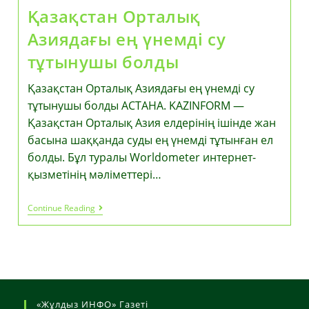
Қазақстан Орталық
Азиядағы ең үнемді су
тұтынушы болды
Қазақстан Орталық Азиядағы ең үнемді су
тұтынушы болды АСТАНА. KAZINFORM —
Қазақстан Орталық Азия елдерінің ішінде жан
басына шаққанда суды ең үнемді тұтынған ел
болды. Бұл туралы Worldometer интернет-
қызметінің мәліметтері…
Қазақстан
Continue Reading
Орталық
Азиядағы
Ең
Үнемді
Су
Тұтынушы
Болды
«Жұлдыз ИНФО» Газеті