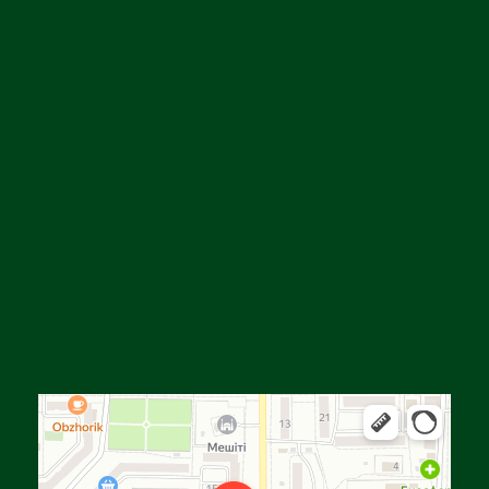
Алға
Яндекс Карталар — көлік, навигация, орындарды іздеу