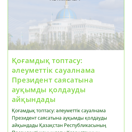
Қол
Қойды
Қоғамдық топтасу:
әлеуметтік сауалнама
Президент саясатына
ауқымды қолдауды
айқындады
Қоғамдық топтасу: әлеуметтік сауалнама
Президент саясатына ауқымды қолдауды
айқындады Қазақстан Республикасының