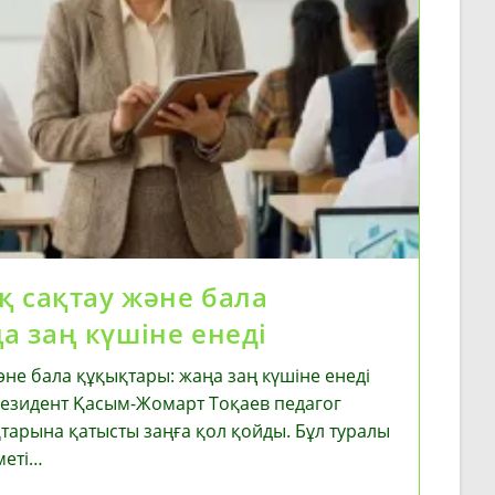
қ сақтау және бала
а заң күшіне енеді
әне бала құқықтары: жаңа заң күшіне енеді
езидент Қасым-Жомарт Тоқаев педагог
тарына қатысты заңға қол қойды. Бұл туралы
меті…