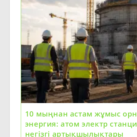
10 мыңнан астам жұмыс орн
энергия: атом электр станц
негізгі артықшылықтары