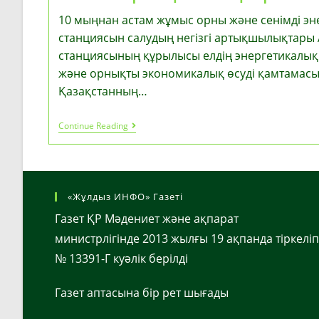
10 мыңнан астам жұмыс орны және сенімді эне
станциясын салудың негізгі артықшылықтары 
станциясының құрылысы елдің энергетикалық қ
және орнықты экономикалық өсуді қамтамасыз
Қазақстанның…
10
Continue Reading
Мыңнан
Астам
Жұмыс
Орны
Және
Сенімді
«Жұлдыз ИНФО» Газеті
Энергия:
Атом
Газет ҚР Мәдениет және ақпарат
Электр
министрлігінде 2013 жылғы 19 ақпанда тіркеліп
Станциясын
Салудың
№ 13391-Г куәлік берілді
Негізгі
Артықшылықтары
Газет аптасына бір рет шығады