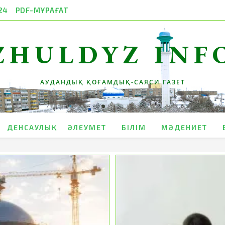
24
PDF-МҰРАҒАТ
ZHULDYZ INF
АУДАНДЫҚ ҚОҒАМДЫҚ-САЯСИ ГАЗЕТ
ДЕНСАУЛЫҚ
ӘЛЕУМЕТ
БІЛІМ
МӘДЕНИЕТ