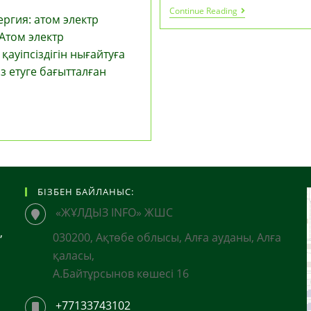
Білім,
Continue Reading
ргия: атом электр
Денсаулық
Сақтау
Атом электр
Және
ауіпсіздігін нығайтуға
Бала
Құқықтары:
 етуге бағытталған
Жаңа
Заң
Күшіне
Енеді
БІЗБЕН БАЙЛАНЫС:
«ЖҰЛДЫЗ INFO» ЖШС
,
030200, Ақтөбе облысы, Алға ауданы, Алға
қаласы,
А.Байтұрсынов көшесі 16
+77133743102