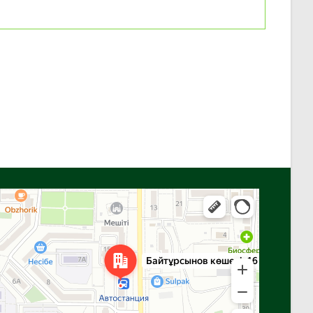
Алға
Яндекс Карталар — көлік, навигация, орындарды іздеу