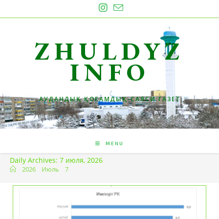
Skip
to
content
ZHULDYZ
INFO
АУДАНДЫҚ ҚОҒАМДЫҚ-САЯСИ ГАЗЕТ
MENU
Daily Archives: 7 июля, 2026
2026
Июль
7