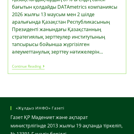
Түсіндірді
бағытын қолдайды DATAmetrics компаниясы
2026 жылғы 13 маусым мен 2 шілде
аралығында Қазақстан Республикасының
Президенті жанындағы Қазақстанның
стратегиялық зерттеулер институтының
тапсырысы бойынша жүргізілген
әлеуметтанулық зерттеу нәтижелерін…
Қазақстандықтардың
Continue Reading
87%-
Ы
Елдің
Саяси
Бағытын
Қолдайды
«Жұлдыз ИНФО» Газеті
Газет ҚР Мәдениет және ақпарат
министрлігінде 2013 жылғы 19 ақпанда тіркеліп,
№ 13391-Г куәлік берілді