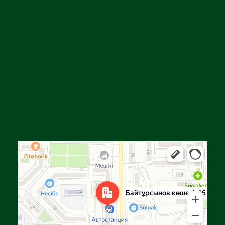
Алға
Яндекс Карталар — көлік, навигация, орындарды іздеу