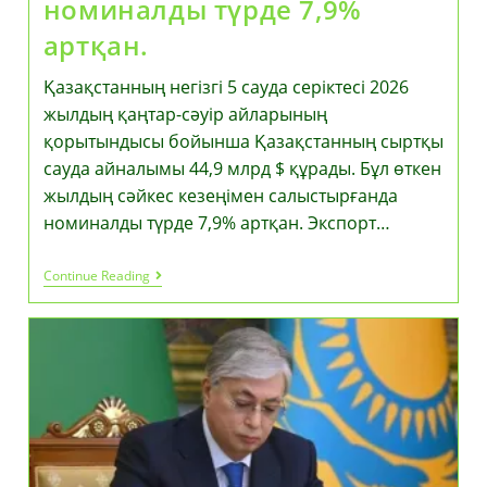
номиналды түрде 7,9%
артқан.
Қазақстанның негізгі 5 сауда серіктесі 2026
жылдың қаңтар-сәуір айларының
қорытындысы бойынша Қазақстанның сыртқы
сауда айналымы 44,9 млрд $ құрады. Бұл өткен
жылдың сәйкес кезеңімен салыстырғанда
номиналды түрде 7,9% артқан. Экспорт…
Қазақстанның
Continue Reading
Негізгі
5
Сауда
Серіктесі
2026
Жылдың
Қаңтар-
Сәуір
Айларының
Қорытындысы
Бойынша
Қазақстанның