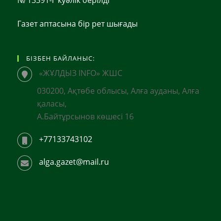
Газет аптасына бір рет шығады
БІЗБЕН БАЙЛАНЫС:
«ЖҰЛДЫЗ INFO» ЖШС
030200, Ақтөбе облысы, Алға ауданы, Алға
қаласы,
А.Байтұрсынов көшесі 16
+77133743102
alga.gazet@mail.ru