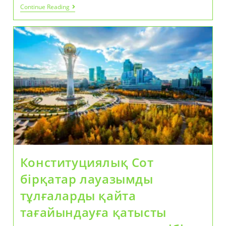
Президент
Continue Reading
Цифрлық
Активтер
Индустриясын
Дамыту
Туралы
Жарлыққа
Қол
Қойды
Конституциялық Сот
бірқатар лауазымды
тұлғаларды қайта
тағайындауға қатысты