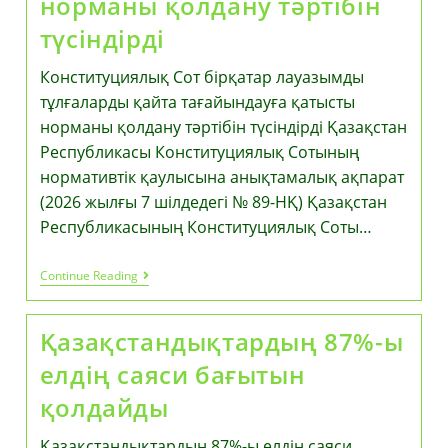
норманы қолдану тәртібін
түсіндірді
Конституциялық Сот бірқатар лауазымды
тұлғаларды қайта тағайындауға қатысты
норманы қолдану тәртібін түсіндірді Қазақстан
Республикасы Конституциялық Сотының
нормативтік қаулысына анықтамалық ақпарат
(2026 жылғы 7 шілдедегі № 89-НҚ) Қазақстан
Республикасының Конституциялық Соты…
Конституциялық
Continue Reading
Сот
Бірқатар
Лауазымды
Қазақстандықтардың 87%-ы
Тұлғаларды
Қайта
елдің саяси бағытын
Тағайындауға
Қатысты
қолдайды
Норманы
Қолдану
Тәртібін
Қазақстандықтардың 87%-ы елдің саяси