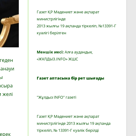
Газет ҚР Мәдениет және ақпарат
министрлігінде
2013 жылғы 19 ақпанда тіркеліп, №13391-Г
куәлігі берілген
Меншік иесі:
Алға аудандық
«ЖҰЛДЫЗ.INFO» ЖШС
ңгеден
манауи
сы
Газет аптасына бір рет шығады
асыра
 желі
"Жұлдыз INFO" газеті
Газет ҚР Мәдениет және ақпарат
министрлігінде 2013 жылғы 19 ақпанда
тіркеліп, № 13391-Г куәлік берілді
керек