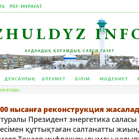
24
PDF-МҰРАҒАТ
ZHULDYZ INF
АУДАНДЫҚ ҚОҒАМДЫҚ-САЯСИ ГАЗЕТ
ДЕНСАУЛЫҚ
ӘЛЕУМЕТ
БІЛІМ
МӘДЕНИЕТ
 жасалады
200 нысанға реконструкция жасала
туралы Президент энергетика саласы
кесімен құттықтаған салтанатты жиын