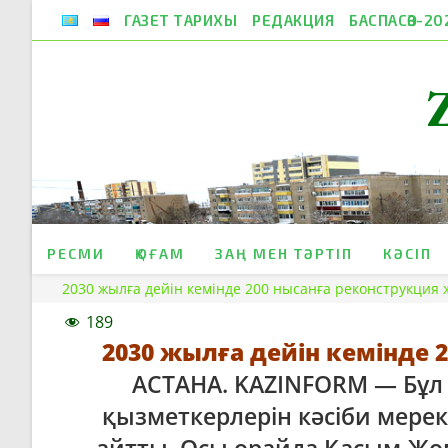
Skip
ГАЗЕТ ТАРИХЫ
РЕДАКЦИЯ
БАСПАСӨЗ-20
to
content
РЕСМИ
ҚОҒАМ
ЗАҢ МЕН ТӘРТІП
КӘСІП
2030 жылға дейін кемінде 200 нысанға реконструкция
189
2030 жылға дейін кемінде 
АСТАНА. KAZINFORM — Бұл 
қызметкерлерін кәсіби мере