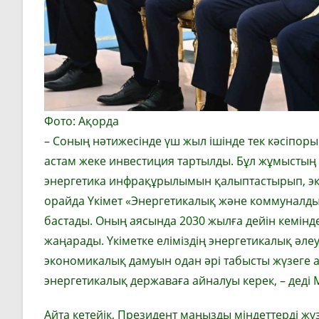
Фото: Ақорда
– Соның нәтижесінде үш жыл ішінде тек кәсіпо
астам жеке инвестиция тартылды. Бұл жұмыстың 
энергетика инфрақұрылымын қалыптастырып, эко
орайда Үкімет «Энергетикалық және коммуналды
бастады. Оның аясында 2030 жылға дейін кемін
жаңарады. Үкіметке еліміздің энергетикалық әлеу
экономикалық дамуын одан әрі табысты жүзеге ас
энергетикалық державаға айналуы керек, – деді
Айта кетейік, Президент маңызды міндеттерді жү