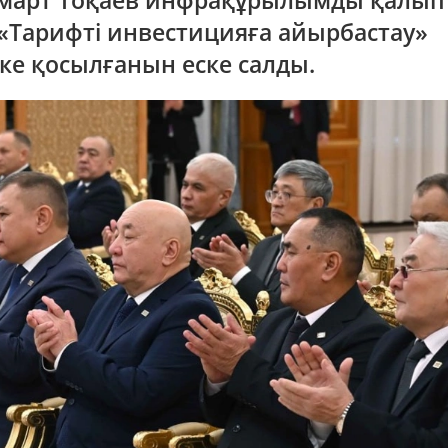
омарт Тоқаев инфрақұрылымды қалы
 «Тарифті инвестицияға айырбастау»
ке қосылғанын еске салды.