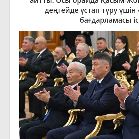
айтты. Осы орайда Қасым-Ж
деңгейде ұстап тұру үшін
бағдарламасы іс