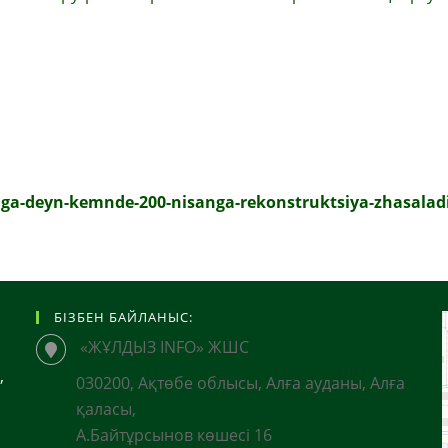
lga-deyn-kemnde-200-nisanga-rekonstruktsiya-zhasaladi
БІЗБЕН БАЙЛАНЫС:
«ЖҰЛДЫЗ INFO» ЖШС
,
030200, Ақтөбе облысы, Алға ауданы, Алға
қаласы,
А.Байтұрсынов көшесі 16