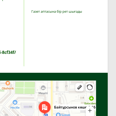
Газет аптасына бір рет шығады
-8cf34f/
Алға
Яндекс Карталар — көлік, навигация, орындарды іздеу