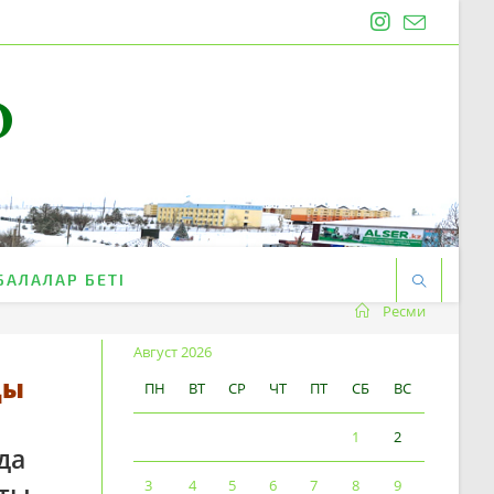
O
БАЛАЛАР БЕТІ
Ресми
Август 2026
ды
ПН
ВТ
СР
ЧТ
ПТ
СБ
ВС
1
2
да
3
4
5
6
7
8
9