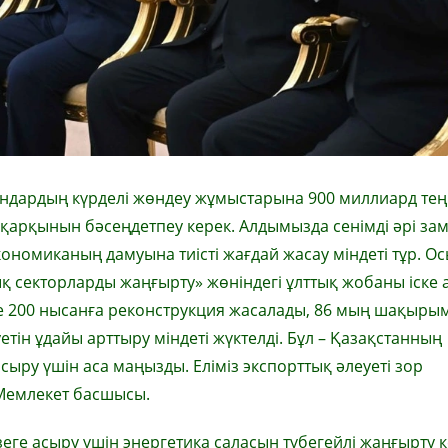
рындардың күрделі жөндеу жұмыстарына 900 миллиард те
қарқынын бәсеңдетпеу керек. Алдымызда сенімді әрі за
номиканың дамуына тиісті жағдай жасау міндеті тұр. О
қ секторларды жаңғырту» жөніндегі ұлттық жобаны іске 
де 200 нысанға реконструкция жасалады, 86 мың шақырым
етін ұдайы арттыру міндеті жүктелді. Бұл – Қазақстанның
ыру үшін аса маңызды. Еліміз экспорттық әлеуеті зор
 Мемлекет басшысы.
зеге асыру үшін энергетика саласын түбегейлі жаңғырту 