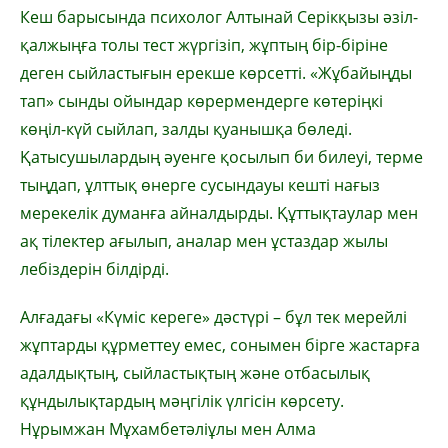
Кеш барысында психолог Алтынай Серікқызы әзіл-
қалжыңға толы тест жүргізіп, жұптың бір-біріне
деген сыйластығын ерекше көрсетті. «Жұбайыңды
тап» сынды ойындар көрермендерге көтеріңкі
көңіл-күй сыйлап, залды қуанышқа бөледі.
Қатысушылардың әуенге қосылып би билеуі, терме
тыңдап, ұлттық өнерге сусындауы кешті нағыз
мерекелік думанға айналдырды. Құттықтаулар мен
ақ тілектер ағылып, аналар мен ұстаздар жылы
лебіздерін білдірді.
Алғадағы «Күміс кереге» дәстүрі – бұл тек мерейлі
жұптарды құрметтеу емес, сонымен бірге жастарға
адалдықтың, сыйластықтың және отбасылық
құндылықтардың мәңгілік үлгісін көрсету.
Нұрымжан Мұхамбетәліұлы мен Алма