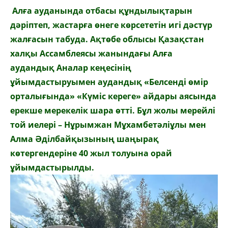
Алға ауданында отбасы құндылықтарын
дәріптеп, жастарға өнеге көрсететін игі дәстүр
жалғасын табуда. Ақтөбе облысы Қазақстан
халқы Ассамблеясы жанындағы Алға
аудандық Аналар кеңесінің
ұйымдастыруымен аудандық «Белсенді өмір
орталығында» «Күміс кереге» айдары аясында
ерекше мерекелік шара өтті. Бұл жолы мерейлі
той иелері – Нұрымжан Мұхамбетәліұлы мен
Алма Әділбайқызының шаңырақ
көтергендеріне 40 жыл толуына орай
ұйымдастырылды.