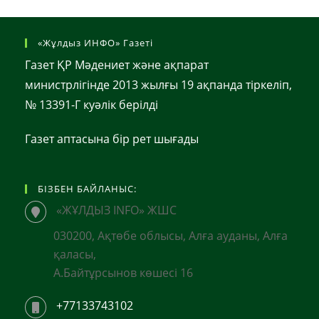
«Жұлдыз ИНФО» Газеті
Газет ҚР Мәдениет және ақпарат
министрлігінде 2013 жылғы 19 ақпанда тіркеліп,
№ 13391-Г куәлік берілді
Газет аптасына бір рет шығады
БІЗБЕН БАЙЛАНЫС:
«ЖҰЛДЫЗ INFO» ЖШС
030200, Ақтөбе облысы, Алға ауданы, Алға
қаласы,
А.Байтұрсынов көшесі 16
+77133743102