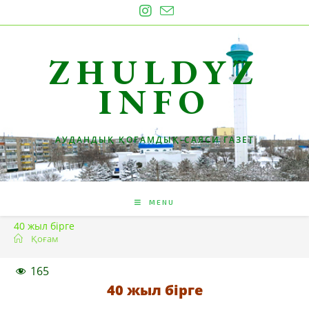
Skip
to
content
ZHULDYZ
INFO
АУДАНДЫҚ ҚОҒАМДЫҚ-САЯСИ ГАЗЕТ
MENU
40 жыл бірге
Қоғам
165
40 жыл бірге