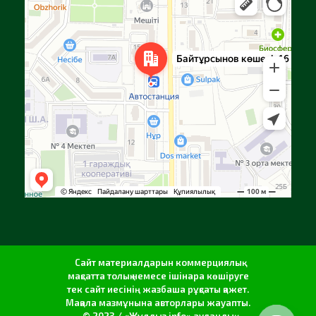
Яндекс Карталар — көлік, навигация, орындарды іздеу
Сайт материалдарын коммерциялық
мақсатта толық немесе ішінара көшіруге
тек сайт иесінің жазбаша рұқсаты қажет.
Мақала мазмұнына авторлары жауапты.