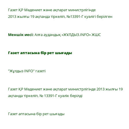
Газет ҚР Мәдениет және ақпарат министрлігінде
2013 жылғы 19 ақпанда тіркеліп, №13391-Г куәлігі берілген
Меншік иесі:
Алға аудандық «ЖҰЛДЫЗ.INFO» ЖШС
Газет аптасына бір рет шығады
"Жұлдыз INFO" газеті
Газет ҚР Мәдениет және ақпарат министрлігінде 2013 жылғы 19
ақпанда тіркеліп, № 13391-Г куәлік берілді
Газет аптасына бір рет шығады