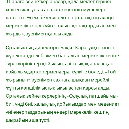
Шараға зейнеткер аналар, қала мектептерінен
келген жас ұстаз аналар кеңесінің мүшелері
қатысты. Әсем безендірілген орталықтың алаңы
мерекелік көңіл-күйге толып, қонақтарды ән мен
жырдың әуенімен қарсы алды.
Орталықтың директоры Бақыт Қарағұлқызының
жүрекжарды лебізімен басталған мерекелік кеште
түрлі көріністер қойылып, әзіл-сықақ араласқан
қойылымдар көрермендерді күлкіге бөледі. «Той
жырының» әуенімен сахнаға шыққан мерейлі
жұпты көпшілік ыстық ықыласпен қарсы алды.
Орталық зейнеткерлерінің «Сұлулық патшайымы»
биі, үнді биі, халықтық қойылымдар мен мәдениет
үйі өнерпаздарының әндері мерекелік кештің
шырайын аша түсті.