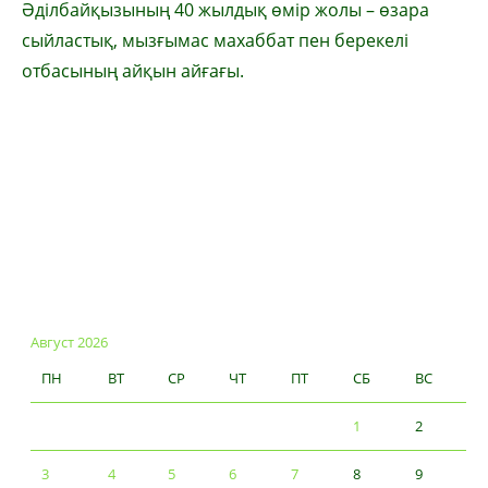
Әділбайқызының 40 жылдық өмір жолы – өзара
сыйластық, мызғымас махаббат пен берекелі
отбасының айқын айғағы.
Август 2026
ПН
ВТ
СР
ЧТ
ПТ
СБ
ВС
1
2
3
4
5
6
7
8
9