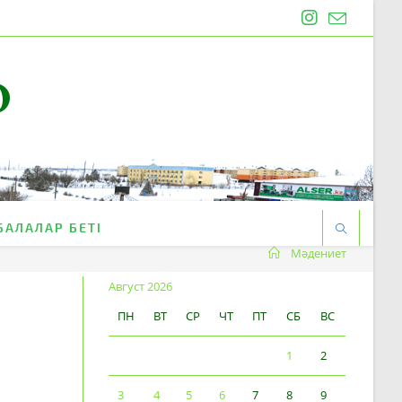
O
БАЛАЛАР БЕТІ
Мәдениет
Август 2026
ПН
ВТ
СР
ЧТ
ПТ
СБ
ВС
1
2
3
4
5
6
7
8
9