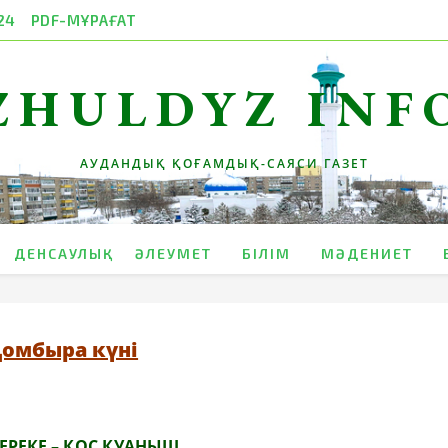
24
PDF-МҰРАҒАТ
ZHULDYZ INF
АУДАНДЫҚ ҚОҒАМДЫҚ-САЯСИ ГАЗЕТ
ДЕНСАУЛЫҚ
ӘЛЕУМЕТ
БІЛІМ
МӘДЕНИЕТ
омбыра күні
ЕРЕКЕ – ҚОС ҚУАНЫШ