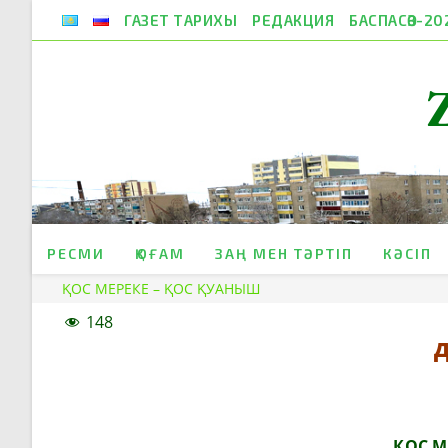
Skip
ГАЗЕТ ТАРИХЫ
РЕДАКЦИЯ
БАСПАСӨЗ-20
to
content
РЕСМИ
ҚОҒАМ
ЗАҢ МЕН ТӘРТІП
КӘСІП
ҚОС МЕРЕКЕ – ҚОС ҚУАНЫШ
148
Д
ҚОС М