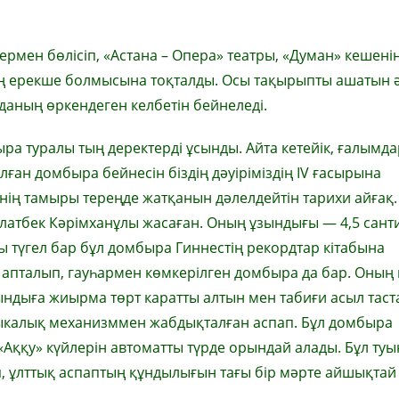
рмен бөлісіп, «Астана – Опера» театры, «Думан» кешенін
ың ерекше болмысына тоқталды. Осы тақырыпты ашатын 
аның өркендеген келбетін бейнеледі.
а туралы тың деректерді ұсынды. Айта кетейік, ғалымда
ған домбыра бейнесін біздің дәуіріміздің IV ғасырына
нің тамыры тереңде жатқанын дәлелдейтін тарихи айғақ.
латбек Кәрімханұлы жасаған. Оның ұзындығы — 4,5 сант
ағы түгел бар бұл домбыра Гиннестің рекордтар кітабына
апталып, гауһармен көмкерілген домбыра да бар. Оның 
уындыға жиырма төрт каратты алтын мен табиғи асыл таст
зыкалық механизммен жабдықталған аспап. Бұл домбыра
 «Аққу» күйлерін автоматты түрде орындай алады. Бұл ту
ұлттық аспаптың құндылығын тағы бір мәрте айшықтай т