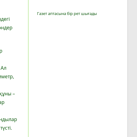
Газет аптасына бір рет шығады
дегі
әндер
р
 Ал
иметр,
құны –
ар
ындылар
үсті.