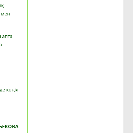
ық
 мен
 апта
а
де көңіл
БЕКОВА