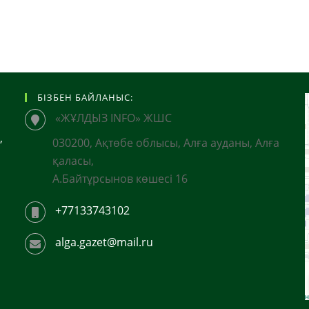
БІЗБЕН БАЙЛАНЫС:
«ЖҰЛДЫЗ INFO» ЖШС
,
030200, Ақтөбе облысы, Алға ауданы, Алға
қаласы,
А.Байтұрсынов көшесі 16
+77133743102
alga.gazet@mail.ru