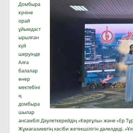
Домбыра
күніне
орай
ұйымдаст
ырылған
күй
шеруінде
Алға
балалар
өнер
мектебіні
ң
домбыра
шылар
ансамблі Дәулеткерейдің «Көрғұлы» және «Ер Тұр
Жұмағазиевтің кәсіби жетекшілігін дәлелдеді. «