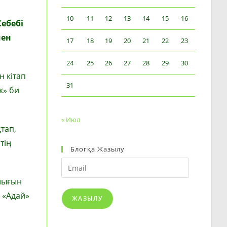
10
11
12
13
14
15
16
Себебі
мен
17
18
19
20
21
22
23
24
25
26
27
28
29
30
н кітап
31
к» би
« Июл
тап,
тің
Блогқа Жазылу
Email
ылығын
 «Адай»
ЖАЗЫЛУ