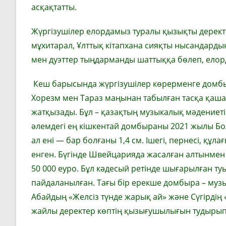
асқақтатты.
Жүргізушілер елордамыз туралы қызықты деректе
мұхитарал, Ұлттық кітапхана сияқты нысандард
мен дуэттер тыңдарманды шаттыққа бөлеп, елорд
Кеш барысында жүргізушілер көрерменге домбыр
Хорезм мен Тараз маңынан табылған тасқа қашал
жатқызады. Бұл – қазақтың музыкалық мәдениеті
әлемдегі ең кішкентай домбыраны 2021 жылы Бо
ал ені — бар болғаны 1,4 см. Ішегі, пернесі, құл
енген. Бүгінде Швейцарияда жасалған алтынмен 
50 000 еуро. Бұл кәдесый ретінде шығарылған т
пайдаланылған. Тағы бір ерекше домбыра – му
Абайдың «Желсіз түнде жарық ай» және Сүгірдің
жайлы деректер көптің қызығушылығын тудырып, 