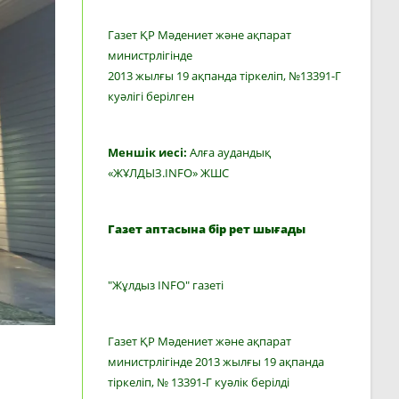
Газет ҚР Мәдениет және ақпарат
министрлігінде
2013 жылғы 19 ақпанда тіркеліп, №13391-Г
куәлігі берілген
Меншік иесі:
Алға аудандық
«ЖҰЛДЫЗ.INFO» ЖШС
Газет аптасына бір рет шығады
"Жұлдыз INFO" газеті
Газет ҚР Мәдениет және ақпарат
министрлігінде 2013 жылғы 19 ақпанда
тіркеліп, № 13391-Г куәлік берілді
ы