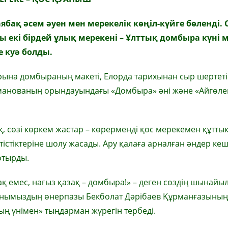
аяба
қ
әсем әуен мен
мерекелік көңіл-күйге бөленді.
ы екі бірдей ұлық мерекені – Ұлттық домбыра күні 
 куә болды.
арына домбыраның макеті, Елорда тарихынан сыр шертеті
анованың орындауындағы «Домбыра» әні және «Айгөле
, сөзі көркем жастар – көрерменді қос мерекемен құттық
тістіктеріне шолу жасады. Ару қалаға арналған әндер кеш
отырды.
ақ емес, нағыз қазақ – домбыра!» – деген сөздің шынай
уданымыздың өнерпазы Бекболат Дәрібаев Құрманғазының
ң үнімен» тыңдарман жүрегін тербеді.