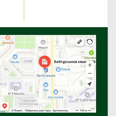
Алға
Яндекс Карталар — көлік, навигация, орындарды іздеу