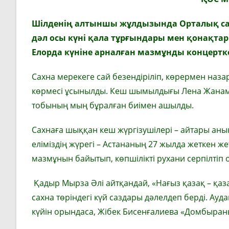
Шілденің алтыншы жұлдызында
Орталық с
дәл осы күні қала тұрғындары мен қонақтар
Елорда күніне арналған мазмұнды концертке
Сахна мерекеге сай безендіріліп, көрермен наз
көрмесі ұсынылды. Кеш шымылдығы Лена Жанам
тобының мың бұралған биімен ашылды.
Сахнаға шыққан кеш жүргізушілері – айтары анық
еліміздің жүрегі – Астананың 27 жылда жеткен же
мазмұнын байытып, көпшілікті рухани серпілтіп 
Қадыр Мырза Әлі айтқандай, «Нағыз қазақ – қаз
сахна төріндегі күй саздары дәлелдеп берді. А
күйін орындаса, Жібек Бисенғалиева «Домбыраны