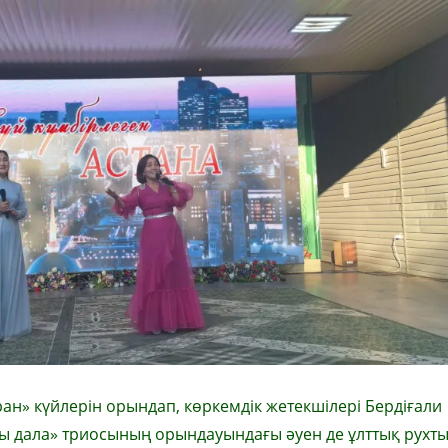
ан» күйлерін орындап, көркемдік жетекшілері Бердіғали
Ұлы дала» триосының орындауындағы әуен де ұлттық рухт