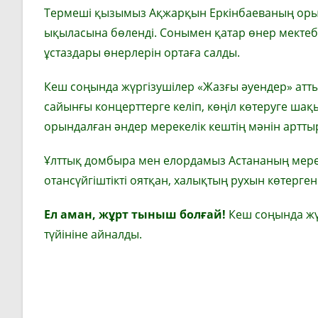
Термеші қызымыз Ақжарқын Еркінбаеваның орын
ықыласына бөленді. Сонымен қатар өнер мекте
ұстаздары өнерлерін ортаға салды.
Кеш соңында жүргізушілер «Жазғы әуендер» ат
сайынғы концерттерге келіп, көңіл көтеруге шақ
орындалған әндер мерекелік кештің мәнін арттыра
Ұлттық домбыра мен елордамыз Астананың мереке
отансүйгіштікті оятқан, халықтың рухын көтерг
Ел аман, жұрт тыныш болғай!
Кеш соңында жүр
түйініне айналды.