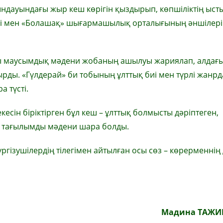
дауындағы жыр кеш көрігін қыздырып, көпшіліктің ыст
бі мен «Болашақ» шығармашылық орталығының әншілері
ты маусымдық мәдени жобаның ашылуы жариялап, алдағы
ырды. «Гүлдерай» би тобының ұлттық биі мен түрлі жанрд
 түсті.
сін біріктірген бұл кеш – ұлттық болмысты дәріптеген,
ен тағылымды мәдени шара болды.
гізушілердің тілегімен айтылған осы сөз – көрерменнің 
Мадина ТАЖИ