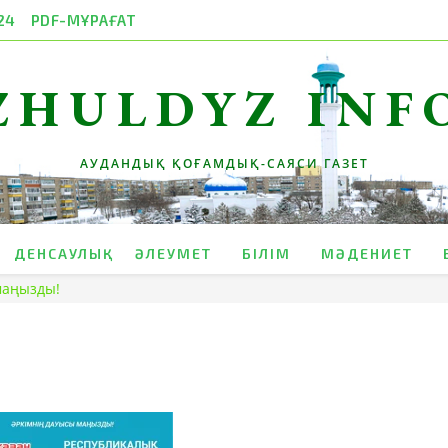
24
PDF-МҰРАҒАТ
ZHULDYZ INF
АУДАНДЫҚ ҚОҒАМДЫҚ-САЯСИ ГАЗЕТ
ДЕНСАУЛЫҚ
ӘЛЕУМЕТ
БІЛІМ
МӘДЕНИЕТ
маңызды!