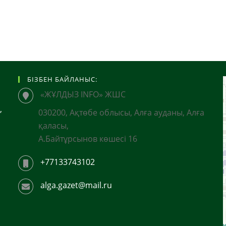
БІЗБЕН БАЙЛАНЫС:
«ЖҰЛДЫЗ INFO» ЖШС
,
030200, Ақтөбе облысы, Алға ауданы, Алға
қаласы,
А.Байтұрсынов көшесі 16
+77133743102
alga.gazet@mail.ru