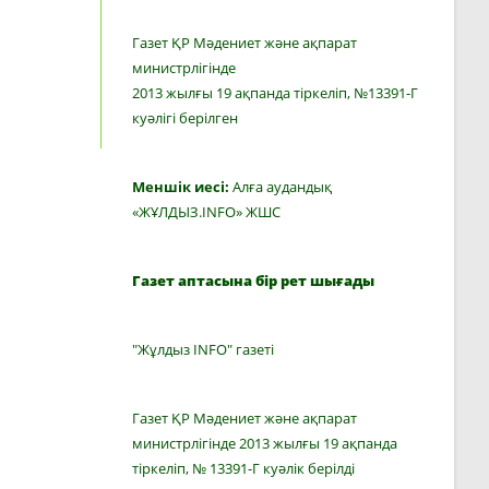
Газет ҚР Мәдениет және ақпарат
министрлігінде
2013 жылғы 19 ақпанда тіркеліп, №13391-Г
куәлігі берілген
Меншік иесі:
Алға аудандық
«ЖҰЛДЫЗ.INFO» ЖШС
Газет аптасына бір рет шығады
"Жұлдыз INFO" газеті
Газет ҚР Мәдениет және ақпарат
министрлігінде 2013 жылғы 19 ақпанда
тіркеліп, № 13391-Г куәлік берілді