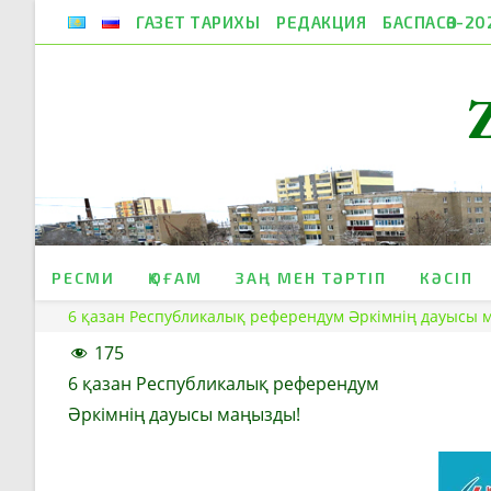
Skip
ГАЗЕТ ТАРИХЫ
РЕДАКЦИЯ
БАСПАСӨЗ-20
to
content
РЕСМИ
ҚОҒАМ
ЗАҢ МЕН ТӘРТІП
КӘСІП
6 қазан Республикалық референдум Әркімнің дауысы 
175
6 қазан Республикалық референдум
Әркімнің дауысы маңызды!