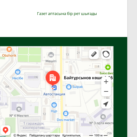
Газет аптасына бір рет шығады
Алға
Яндекс Карталар — көлік, навигация, орындарды іздеу