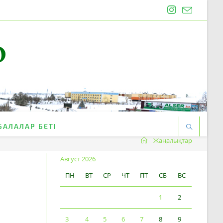
O
БАЛАЛАР БЕТІ
Жаңалықтар
Август 2026
ПН
ВТ
СР
ЧТ
ПТ
СБ
ВС
1
2
3
4
5
6
7
8
9