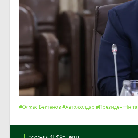
#Олжас Бектенов
#Автожолдар
#Президенттің т
«Жұлдыз ИНФО» Газеті