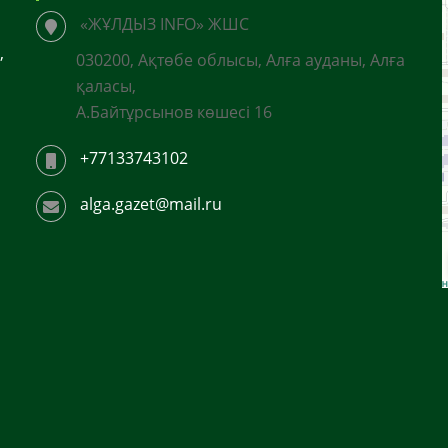
«ЖҰЛДЫЗ INFO» ЖШС
,
030200, Ақтөбе облысы, Алға ауданы, Алға
қаласы,
А.Байтұрсынов көшесі 16
+77133743102
alga.gazet@mail.ru