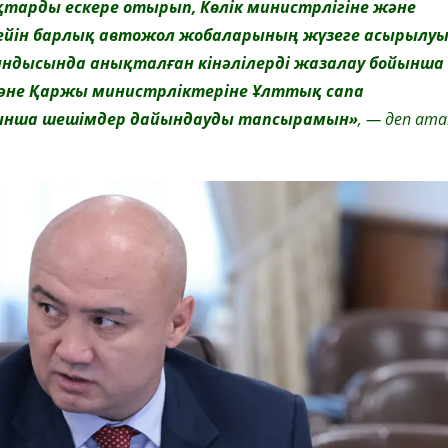
қтарды ескере отырып, Көлік министрлігіне және
дейін барлық автожол жобаларының жүзеге асырылу
ндысында анықталған кінәлілерді жазалау бойынша
к және Қаржы министрліктеріне Ұлттық сапа
ынша шешімдер дайындауды тапсырамын»
, — деп ата