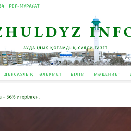
24
PDF-МҰРАҒАТ
ZHULDYZ INF
АУДАНДЫҚ ҚОҒАМДЫҚ-САЯСИ ГАЗЕТ
ДЕНСАУЛЫҚ
ӘЛЕУМЕТ
БІЛІМ
МӘДЕНИЕТ
 – 56% игерілген.