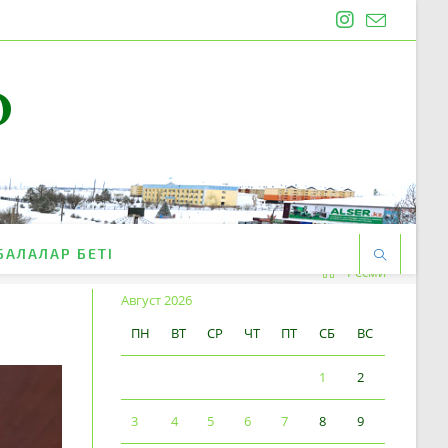
O
БАЛАЛАР БЕТІ
Ресми
Август 2026
ПН
ВТ
СР
ЧТ
ПТ
СБ
ВС
1
2
3
4
5
6
7
8
9