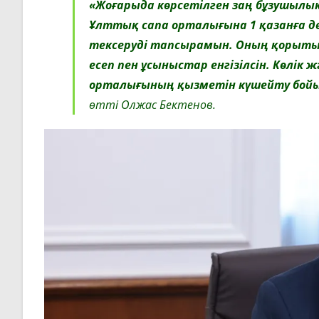
«Жоғарыда көрсетілген заң бұзушылы
Ұлттық сапа орталығына 1 қазанға 
тексеруді тапсырамын. Оның қорыты
есеп пен ұсыныстар енгізілсін. Көлі
орталығының қызметін күшейту бой
өтті Олжас Бектенов.