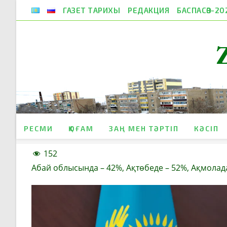
Skip
ГАЗЕТ ТАРИХЫ
РЕДАКЦИЯ
БАСПАСӨЗ-20
to
content
РЕСМИ
ҚОҒАМ
ЗАҢ МЕН ТӘРТІП
КӘСІП
152
Абай облысында – 42%, Ақтөбеде – 52%, Ақмолада