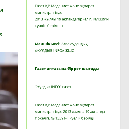
Газет ҚР Мәдениет және ақпарат
ын
министрлігінде
2013 жылғы 19 ақпанда тіркеліп, №13391-Г
куәлігі берілген
п
Меншік иесі:
Алға аудандық
«ЖҰЛДЫЗ.INFO» ЖШС
Газет аптасына бір рет шығады
"Жұлдыз INFO" газеті
Газет ҚР Мәдениет және ақпарат
министрлігінде 2013 жылғы 19 ақпанда
тіркеліп, № 13391-Г куәлік берілді