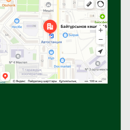
Яндекс Карталар — көлік, навигация, орындарды іздеу