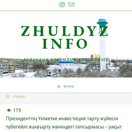
Skip
to
content
ZHULDYZ
INFO
АУДАНДЫҚ ҚОҒАМДЫҚ-САЯСИ ГАЗЕТ
MENU
Ресми
119
Президенттің Үкіметке инвестиция тарту жүйесін
түбегейлі жаңғырту жөніндегі тапсырмасы – уақыт