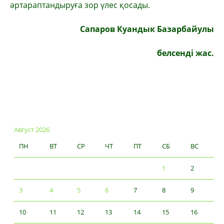
әртараптандыруға зор үлес қосады.
Сапаров Куандык Базарбайулы
белсенді жас.
Август 2026
ПН
ВТ
СР
ЧТ
ПТ
СБ
ВС
1
2
3
4
5
6
7
8
9
10
11
12
13
14
15
16