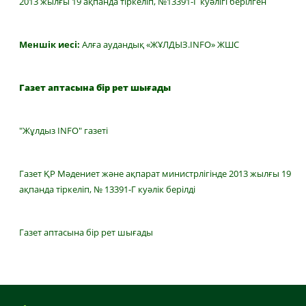
2013 жылғы 19 ақпанда тіркеліп, №13391-Г куәлігі берілген
Меншік иесі:
Алға аудандық «ЖҰЛДЫЗ.INFO» ЖШС
Газет аптасына бір рет шығады
"Жұлдыз INFO" газеті
Газет ҚР Мәдениет және ақпарат министрлігінде 2013 жылғы 19
ақпанда тіркеліп, № 13391-Г куәлік берілді
Газет аптасына бір рет шығады