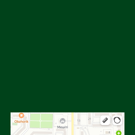
Алға
Яндекс Карталар — көлік, навигация, орындарды іздеу