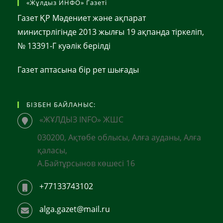
«Жұлдыз ИНФО» Газеті
Газет ҚР Мәдениет және ақпарат
министрлігінде 2013 жылғы 19 ақпанда тіркеліп,
№ 13391-Г куәлік берілді
Газет аптасына бір рет шығады
БІЗБЕН БАЙЛАНЫС:
«ЖҰЛДЫЗ INFO» ЖШС
030200, Ақтөбе облысы, Алға ауданы, Алға
қаласы,
А.Байтұрсынов көшесі 16
+77133743102
alga.gazet@mail.ru