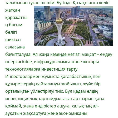
талабынан туған шешім. Бүгінде
Қазақстанға келіп
жатқан
қаражатты
ң басым
бөлігі
шикізат
саласына
бағытталуда. Ал жаңа кезеңде негізгі мақсат – өңдеу
өнеркәсібіне, инфрақұрылымға және жоғары
технологияларға инвестиция тарту.
Инвесторлармен жұмыста қағазбастылық пен
құзыреттердің қайталануы жойылып, жүйе бір
орталықтан үйлестірілуі тиіс. Бұл қадам елдің
инвестициялық тартымдылығын арттырып қана
қоймай, жаңа өндірістер ашуға, халықтың әл-
ауқатын жақсартуға және экономиканы