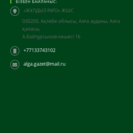
БІЗБЕН БАЙЛАНЫС:
«ЖҰЛДЫЗ INFO» ЖШС
030200, Ақтөбе облысы, Алға ауданы, Алға
қаласы,
А.Байтұрсынов көшесі 16
+77133743102
alga.gazet@mail.ru