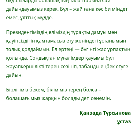
оқушыларды болашақтың талаптарына сай
дайындауымыз керек. Бұл – жай ғана кәсіби міндет
емес, ұлттық мүдде.
Президентіміздің еліміздің тұрақты дамуы мен
қауіпсіздігін қамтамасыз ету жөніндегі ұстанымын
толық қолдаймын. Ел ертеңі — бүгінгі жас ұрпақтың
қолында. Сондықтан мұғалімдер қауымы бұл
жауапкершілікті терең сезініп, табанды еңбек етуге
дайын.
Бірлігіміз бекем, біліміміз терең болса –
болашағымыз жарқын болады деп сенемін.
Қанзада Тұрсынова
ұстаз