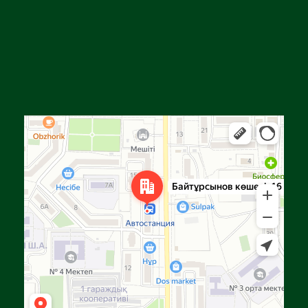
Алға
Яндекс Карталар — көлік, навигация, орындарды іздеу