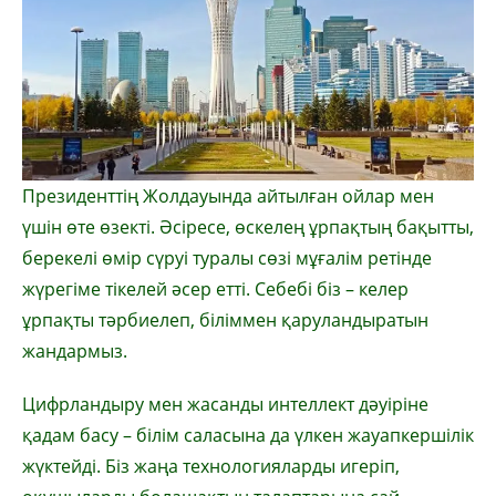
Президенттің Жолдауында айтылған ойлар мен
үшін өте өзекті. Әсіресе, өскелең ұрпақтың бақытты,
берекелі өмір сүруі туралы сөзі мұғалім ретінде
жүрегіме тікелей әсер етті. Себебі біз – келер
ұрпақты тәрбиелеп, біліммен қаруландыратын
жандармыз.
Цифрландыру мен жасанды интеллект дәуіріне
қадам басу – білім саласына да үлкен жауапкершілік
жүктейді. Біз жаңа технологияларды игеріп,