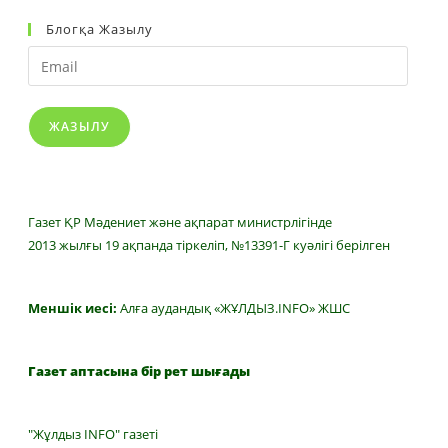
Блогқа Жазылу
Email
ЖАЗЫЛУ
Газет ҚР Мәдениет және ақпарат министрлігінде
2013 жылғы 19 ақпанда тіркеліп, №13391-Г куәлігі берілген
Меншік иесі:
Алға аудандық «ЖҰЛДЫЗ.INFO» ЖШС
Газет аптасына бір рет шығады
"Жұлдыз INFO" газеті