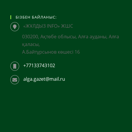
БІЗБЕН БАЙЛАНЫС:
«ЖҰЛДЫЗ INFO» ЖШС
030200, Ақтөбе облысы, Алға ауданы, Алға
қаласы,
А.Байтұрсынов көшесі 16
+77133743102
alga.gazet@mail.ru