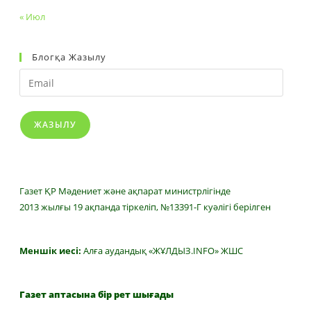
« Июл
Блогқа Жазылу
Email
ЖАЗЫЛУ
Газет ҚР Мәдениет және ақпарат министрлігінде
2013 жылғы 19 ақпанда тіркеліп, №13391-Г куәлігі берілген
Меншік иесі:
Алға аудандық «ЖҰЛДЫЗ.INFO» ЖШС
Газет аптасына бір рет шығады