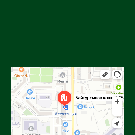
Алға
Яндекс Карталар — көлік, навигация, орындарды іздеу