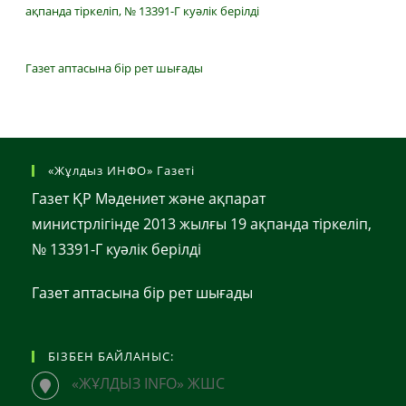
ақпанда тіркеліп, № 13391-Г куәлік берілді
Газет аптасына бір рет шығады
«Жұлдыз ИНФО» Газеті
Газет ҚР Мәдениет және ақпарат
министрлігінде 2013 жылғы 19 ақпанда тіркеліп,
№ 13391-Г куәлік берілді
Газет аптасына бір рет шығады
БІЗБЕН БАЙЛАНЫС:
«ЖҰЛДЫЗ INFO» ЖШС