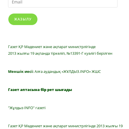
ЖАЗЫЛУ
Газет ҚР Мәдениет және ақпарат министрлігінде
2013 жылғы 19 ақпанда тіркеліп, №13391-Г куәлігі берілген
Меншік иесі:
Алға аудандық «ЖҰЛДЫЗ.INFO» ЖШС
Газет аптасына бір рет шығады
"Жұлдыз INFO" газеті
Газет ҚР Мәдениет және ақпарат министрлігінде 2013 жылғы 19