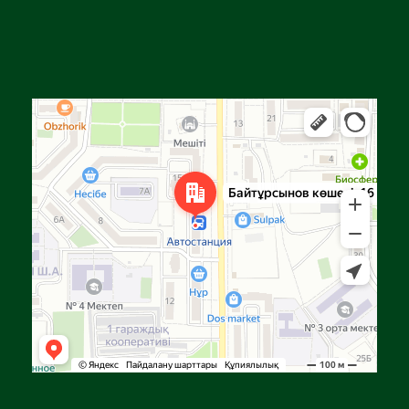
Алға
Яндекс Карталар — көлік, навигация, орындарды іздеу