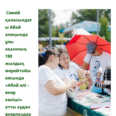
Семей
қаласындағ
ы Абай
алаңында
ұлы
ақынның
180
жылдық
мерейтойы
аясында
«Абай елі –
өнер
кеніші»
атты аудан
өнерпаздар