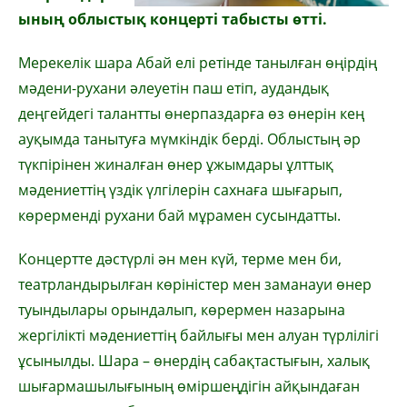
ының облыстық концерті табысты өтті.
Мерекелік шара Абай елі ретінде танылған өңірдің
мәдени-рухани әлеуетін паш етіп, аудандық
деңгейдегі талантты өнерпаздарға өз өнерін кең
ауқымда танытуға мүмкіндік берді. Облыстың әр
түкпірінен жиналған өнер ұжымдары ұлттық
мәдениеттің үздік үлгілерін сахнаға шығарып,
көрерменді рухани бай мұрамен сусындатты.
Концертте дәстүрлі ән мен күй, терме мен би,
театрландырылған көріністер мен заманауи өнер
туындылары орындалып, көрермен назарына
жергілікті мәдениеттің байлығы мен алуан түрлілігі
ұсынылды. Шара – өнердің сабақтастығын, халық
шығармашылығының өміршеңдігін айқындаған