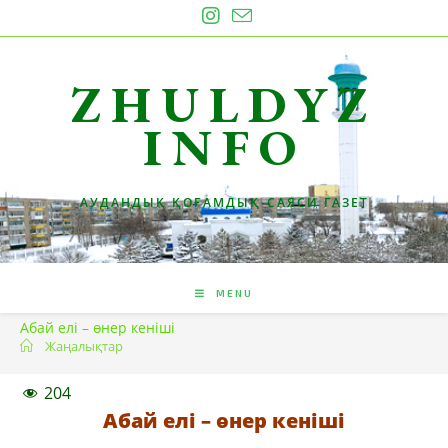
Skip
to
content
ZHULDYZ
INFO
АУДАНДЫҚ ҚОҒАМДЫҚ-САЯСИ ГАЗЕТ
MENU
Абай елі – өнер кеніші
Жаңалықтар
204
Абай елі – өнер кеніші