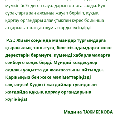
мүмкін бе?» деген сауалдарын ортаға салды. Бұл
сұрақтарға заң аясында жауап беріліп, құқық
қорғау органдары алаяқтықпен күрес бойынша
атқарылып жатқан жұмыстарды түсіндірді.
P.S.:
Жиын
соңында
мамандар
тұрғындарға
қырағылық
танытуға
,
белгісіз
адамдарға
жеке
деректерін
бермеуге
,
күмәнді
хабарламаларға
сенбеуге
кеңес
берді
.
Мұндай кездесулер
алдағы уақытта да жалғасатыны айтылды.
Қаржыңыз бен жеке мәліметтеріңізді
сақтаңыз! Күдікті жағдайлар туындаған
жағдайда құқық қорғау органдарына
жүгініңіз!
Мадина ТАЖИБЕКОВА