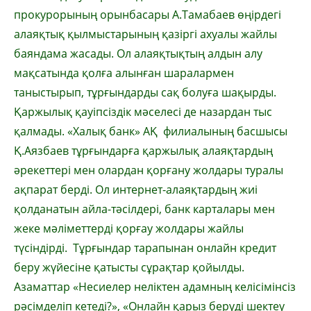
прокурорының орынбасары А.Тамабаев өңірдегі
алаяқтық қылмыстарының қазіргі ахуалы жайлы
баяндама жасады. Ол алаяқтықтың алдын алу
мақсатында қолға алынған шаралармен
таныстырып, тұрғындарды сақ болуға шақырды.
Қаржылық қауіпсіздік мәселесі де назардан тыс
қалмады. «Халық банк» АҚ филиалының басшысы
Қ.Аязбаев тұрғындарға қаржылық алаяқтардың
әрекеттері мен олардан қорғану жолдары туралы
ақпарат берді. Ол интернет-алаяқтардың жиі
қолданатын айла-тәсілдері, банк карталары мен
жеке мәліметтерді қорғау жолдары жайлы
түсіндірді. Тұрғындар тарапынан онлайн кредит
беру жүйесіне қатысты сұрақтар қойылды.
Азаматтар «Несиелер неліктен адамның келісімінсіз
рәсімделіп кетеді?», «Онлайн қарыз беруді шектеу