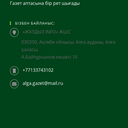
Газет аптасына бір рет шығады
БІЗБЕН БАЙЛАНЫС:
«ЖҰЛДЫЗ INFO» ЖШС
030200, Ақтөбе облысы, Алға ауданы, Алға
қаласы,
А.Байтұрсынов көшесі 16
+77133743102
alga.gazet@mail.ru