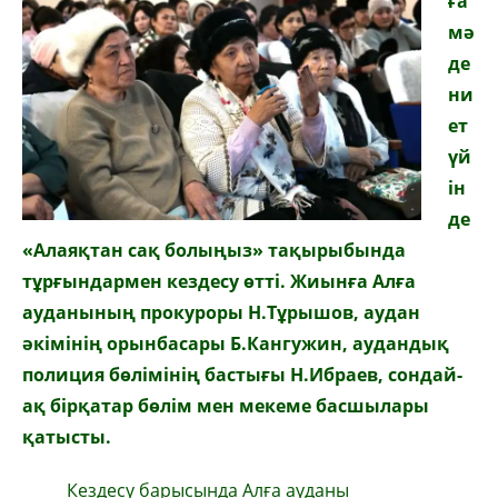
ға
мә
де
ни
ет
үй
ін
де
«
Алаяқтан сақ болыңыз
»
тақырыбында
тұрғындармен кездесу өтті. Жиынға Алға
ауданының прокуроры Н.Тұрышов, аудан
әкімінің орынбасары Б.Кангужин, аудандық
полиция бөлімінің бастығы Н.Ибраев, сондай-
ақ бір
қатар
бөлім мен мекеме басшылары
қатысты.
Кездесу барысында Алға ауданы