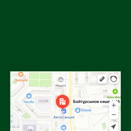
Алға
Яндекс Карталар — көлік, навигация, орындарды іздеу