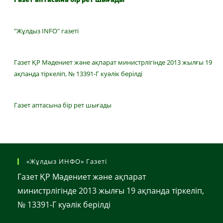
"Жұлдыз INFO" газеті
Газет ҚР Мәдениет және ақпарат министрлігінде 2013 жылғы 19
ақпанда тіркеліп, № 13391-Г куәлік берілді
Газет аптасына бір рет шығады
«Жұлдыз ИНФО» Газеті
Газет ҚР Мәдениет және ақпарат
министрлігінде 2013 жылғы 19 ақпанда тіркеліп,
№ 13391-Г куәлік берілді