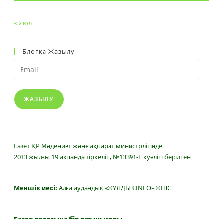
« Июл
Блогқа Жазылу
Email
ЖАЗЫЛУ
Газет ҚР Мәдениет және ақпарат министрлігінде
2013 жылғы 19 ақпанда тіркеліп, №13391-Г куәлігі берілген
Меншік иесі:
Алға аудандық «ЖҰЛДЫЗ.INFO» ЖШС
Газет аптасына бір рет шығады