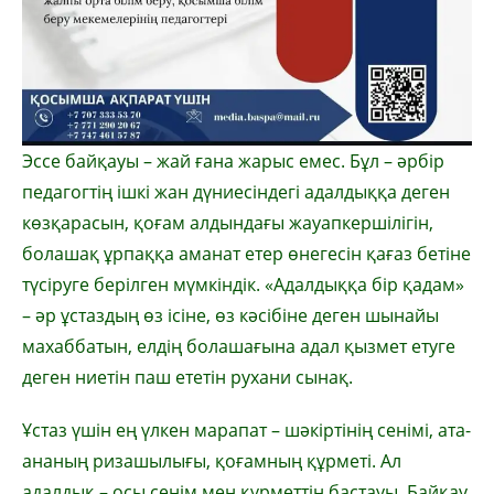
Эссе байқауы – жай ғана жарыс емес. Бұл – әрбір
педагогтің ішкі жан дүниесіндегі адалдыққа деген
көзқарасын, қоғам алдындағы жауапкершілігін,
болашақ ұрпаққа аманат етер өнегесін қағаз бетіне
түсіруге берілген мүмкіндік. «Адалдыққа бір қадам»
– әр ұстаздың өз ісіне, өз кәсібіне деген шынайы
махаббатын, елдің болашағына адал қызмет етуге
деген ниетін паш ететін рухани сынақ.
Ұстаз үшін ең үлкен марапат – шәкіртінің сенімі, ата-
ананың ризашылығы, қоғамның құрметі. Ал
адалдық – осы сенім мен құрметтің бастауы. Байқау