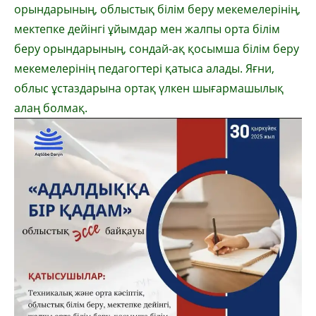
орындарының, облыстық білім беру мекемелерінің,
мектепке дейінгі ұйымдар мен жалпы орта білім
беру орындарының, сондай-ақ қосымша білім беру
мекемелерінің педагогтері қатыса алады. Яғни,
облыс ұстаздарына ортақ үлкен шығармашылық
алаң болмақ.