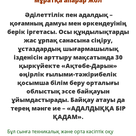
мұратқа апарар жол
Әділеттілік пен адалдық –
қоғамның дамуы мен өркендеуінің
берік іргетасы. Осы құндылықтарды
жас ұрпақ санасына сіңіру,
ұстаздардың шығармашылық
ізденісін арттыру мақсатында 30
қыркүйекте «Ақтөбе-Дарын»
өңірлік ғылыми-тәжірибелік
қосымша білім беру орталығы
облыстық эссе байқауын
ұйымдастырады. Байқау атауы да
терең мәнге ие – «АДАЛДЫҚҚА БІР
ҚАДАМ».
Бұл сынға техникалық және орта кәсіптік оқу