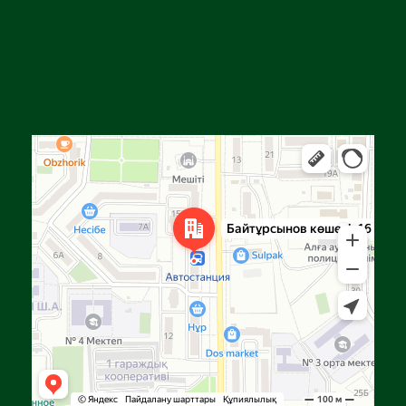
Алға
Яндекс Карталар — көлік, навигация, орындарды іздеу