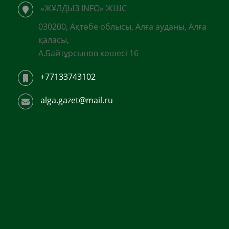
«ЖҰЛДЫЗ INFO» ЖШС
030200, Ақтөбе облысы, Алға ауданы, Алға
қаласы,
А.Байтұрсынов көшесі 16
+77133743102
alga.gazet@mail.ru