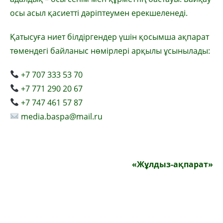
осы асыл қасиетті дәріптеумен ерекшеленеді.
Қатысуға ниет білдіргендер үшін қосымша ақпарат
төмендегі байланыс нөмірлері арқылы ұсынылады:
+7 707 333 53 70
+7 771 290 20 67
+7 747 461 57 87
media.baspa@mail.ru
«Жұлдыз-ақпарат»