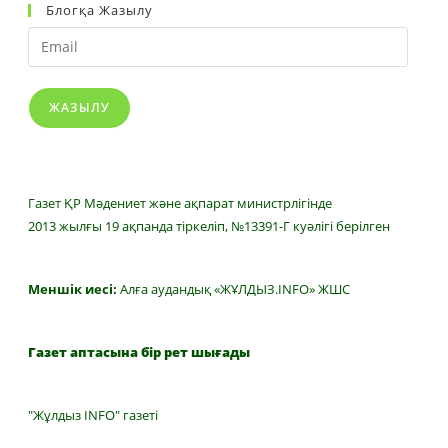
Блогқа Жазылу
Email
ЖАЗЫЛУ
Газет ҚР Мәдениет және ақпарат министрлігінде
2013 жылғы 19 ақпанда тіркеліп, №13391-Г куәлігі берілген
Меншік иесі:
Алға аудандық «ЖҰЛДЫЗ.INFO» ЖШС
Газет аптасына бір рет шығады
"Жұлдыз INFO" газеті