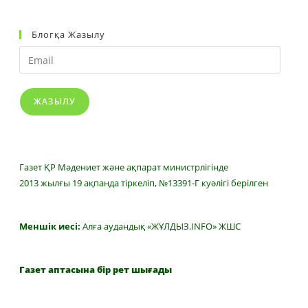
Блогқа Жазылу
Email
ЖАЗЫЛУ
Газет ҚР Мәдениет және ақпарат министрлігінде
2013 жылғы 19 ақпанда тіркеліп, №13391-Г куәлігі берілген
Меншік иесі:
Алға аудандық «ЖҰЛДЫЗ.INFO» ЖШС
Газет аптасына бір рет шығады