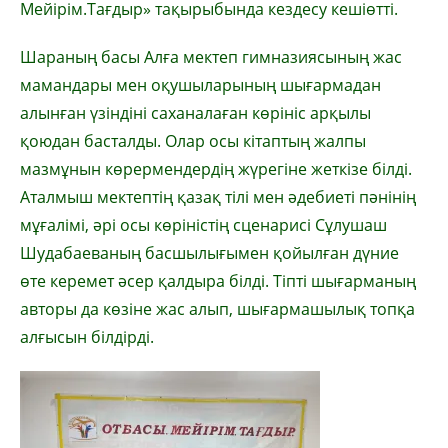
Мейірім.Тағдыр» тақырыбында кездесу кеші
өтті.
Шараның басы Алға мектеп гимназиясының жас
мамандары мен оқушыларының шығармадан
алынған үзіндіні саханалаған көрініс арқылы
қоюдан басталды. Олар осы кітаптың жалпы
мазмұнын көрермендердің жүрегіне жеткізе білді.
Аталмыш мектептің қазақ тілі мен әдебиеті пәнінің
мұғалімі, әрі осы көріністің сценарисі Сұлушаш
Шудабаеваның басшылығымен қойылған дүние
өте керемет әсер қалдыра білді. Тіпті шығарманың
авторы да көзіне жас алып, шығармашылық топқа
алғысын білдірді.