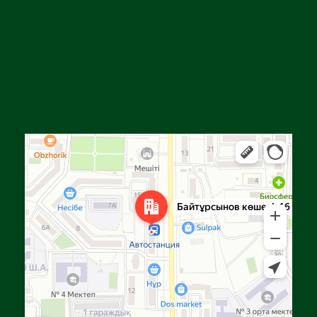
Алға
Яндекс Карталар — көлік, навигация, орындарды іздеу