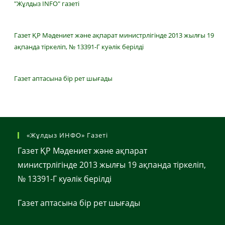
"Жұлдыз INFO" газеті
Газет ҚР Мәдениет және ақпарат министрлігінде 2013 жылғы 19
ақпанда тіркеліп, № 13391-Г куәлік берілді
Газет аптасына бір рет шығады
«Жұлдыз ИНФО» Газеті
Газет ҚР Мәдениет және ақпарат
министрлігінде 2013 жылғы 19 ақпанда тіркеліп,
№ 13391-Г куәлік берілді
Газет аптасына бір рет шығады