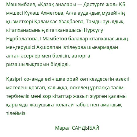
Мәшембаев, «Қазақ аналары — Дәстүрге жол» ҚБ
мүшесі Күләш Ахметова, Алға аудандық музейінің
қызметкері Қаламқас Ұзақбаева, Тамды ауылдық
кітапханасының кітапханашысы Нұрсұлу
Нұрболатова, І.Мәмбетов балалар кітапханасының
меңгерушісі Ақшолпан Ізтілеуова шығармадан
алған әсерлерімен бөлісіп, авторға
ризашылықтарын білдірді.
Қазіргі қоғамда өкінішке орай көп кездесетін өзекті
мәселені қозғап, халыққа, өскелең ұрпаққа тәлім-
тәрбиелік мәні зор кітаптар жазып жүрген қаламы
қарымды жазушыға толағай табыс пен амандық
тілейміз.
Марал САНДЫБАЙ