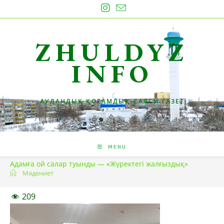
Skip
to
content
ZHULDYZ
INFO
АУДАНДЫҚ ҚОҒАМДЫҚ-САЯСИ ГАЗЕТ
MENU
Адамға ой салар туынды — «Жүректегі жалғыздық»
Мәдениет
209