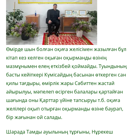
Өмірде шын болған оқиға желісімен жазылған бұл
кітап кез келген оқыған оқырманды өзінің
мазмұнымен елең еткізбей қоймайды. Туындының
басты кейіпкері Күмісайдың басынан өткерген сан
қилы тағдыры, өмірлік жары Сәбиттен жастай
айырылуы, мәпелеп өсірген балалары қартайған
шағында оны Қарттар үйіне тапсыруы т.б. оқиға
желілері оқып отырған оқырманды өзіне баурап,
бір жағынан ой салады.
Шарада Тамды ауылының тұрғыны, Нұрекеш