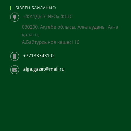
БІЗБЕН БАЙЛАНЫС:
«ЖҰЛДЫЗ INFO» ЖШС
030200, Ақтөбе облысы, Алға ауданы, Алға
қаласы,
А.Байтұрсынов көшесі 16
+77133743102
alga.gazet@mail.ru