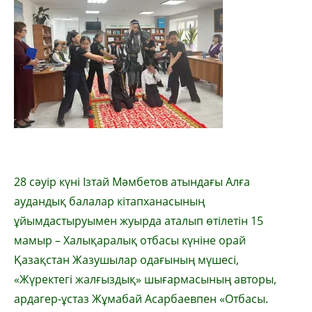
28 сәуір күні Ізтай Мәмбетов атындағы Алға
аудандық балалар кітапханасының
ұйымдастыруымен жуырда аталып өтілетін 15
мамыр – Халықаралық отбасы күніне орай
Қазақстан Жазушылар одағының мүшесі,
«Жүректегі жалғыздық» шығармасының авторы,
ардагер-ұстаз Жұмабай Асарбаевпен «Отбасы.