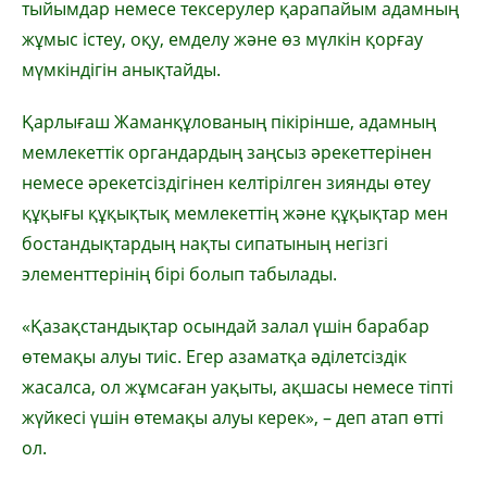
тыйымдар немесе тексерулер қарапайым адамның
жұмыс істеу, оқу, емделу және өз мүлкін қорғау
мүмкіндігін анықтайды.
Қарлығаш Жаманқұлованың пікірінше, адамның
мемлекеттік органдардың заңсыз әрекеттерінен
немесе әрекетсіздігінен келтірілген зиянды өтеу
құқығы құқықтық мемлекеттің және құқықтар мен
бостандықтардың нақты сипатының негізгі
элементтерінің бірі болып табылады.
«Қазақстандықтар осындай залал үшін барабар
өтемақы алуы тиіс. Егер азаматқа әділетсіздік
жасалса, ол жұмсаған уақыты, ақшасы немесе тіпті
жүйкесі үшін өтемақы алуы керек», – деп атап өтті
ол.