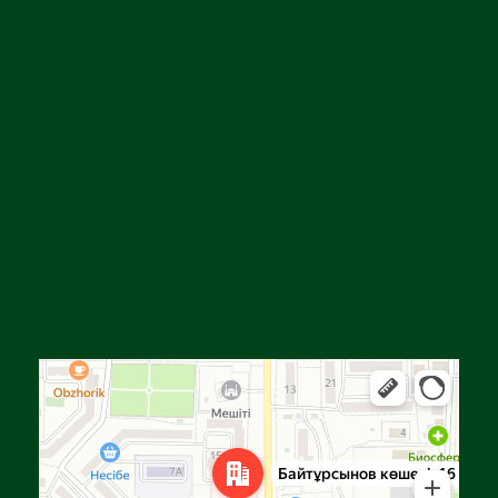
Алға
Яндекс Карталар — көлік, навигация, орындарды іздеу