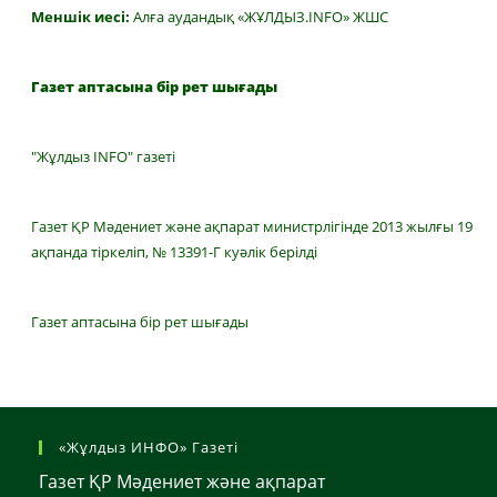
Меншік иесі:
Алға аудандық «ЖҰЛДЫЗ.INFO» ЖШС
Газет аптасына бір рет шығады
"Жұлдыз INFO" газеті
Газет ҚР Мәдениет және ақпарат министрлігінде 2013 жылғы 19
ақпанда тіркеліп, № 13391-Г куәлік берілді
Газет аптасына бір рет шығады
«Жұлдыз ИНФО» Газеті
Газет ҚР Мәдениет және ақпарат