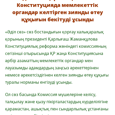
Конституцияда мемлекеттік
органдар келтірген зиянды өтеу
құқығын бекітуді ұсынды
«Әділ сөз» сөз бостандығын қорғау халықаралық
қорының президенті Қарлығаш Жаманқұлова
Конституциялық реформа жөніндегі комиссияның
сегізінші отырысында ҚР жаңа Конституциясына
әрбір азаматтың мемлекеттік органдар мен
лауазымды адамдардың заңсыз әрекеттерінен
немесе әрекетсіздігінен келген зиянды өтеу құқығы
туралы норманы енгізуді ұсынды.
Ол сөз басында Комиссия мүшелеріне келісу,
талқылау және қызу пікірталастардың күрделілігіне
қарамастан, ашықтық пен сындарлылық ұстанғаны