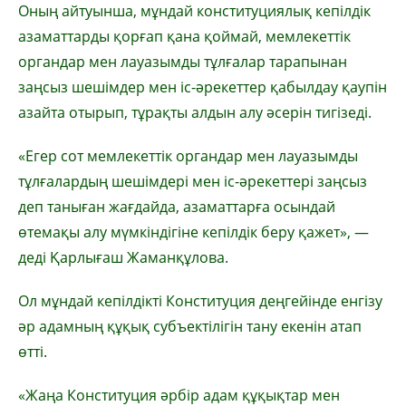
Оның айтуынша, мұндай конституциялық кепілдік
азаматтарды қорғап қана қоймай, мемлекеттік
органдар мен лауазымды тұлғалар тарапынан
заңсыз шешімдер мен іс-әрекеттер қабылдау қаупін
азайта отырып, тұрақты алдын алу әсерін тигізеді.
«Егер сот мемлекеттік органдар мен лауазымды
тұлғалардың шешімдері мен іс-әрекеттері заңсыз
деп таныған жағдайда, азаматтарға осындай
өтемақы алу мүмкіндігіне кепілдік беру қажет», —
деді Қарлығаш Жаманқұлова.
Ол мұндай кепілдікті Конституция деңгейінде енгізу
әр адамның құқық субъектілігін тану екенін атап
өтті.
«Жаңа Конституция әрбір адам құқықтар мен