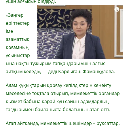
үшін алғысын білдірді.
«Заңгер
әріптестер
іме
азаматтық
қоғамның
ұсыныстар
ына нақты тұжырым тапқандары үшін алғыс
айтқым келеді», — деді Қарлығаш Жаманқұлова.
Адам құқықтарын қорғау кепілдіктерін кеңейту
мәселесіне тоқтала отырып, мемлекеттік органдар
қызмет бабына қарай күн сайын адамдардың
тағдырымен байланыста болатынын атап өтті.
Атап айтқанда, мемлекеттік шешімдер – рұқсаттар,