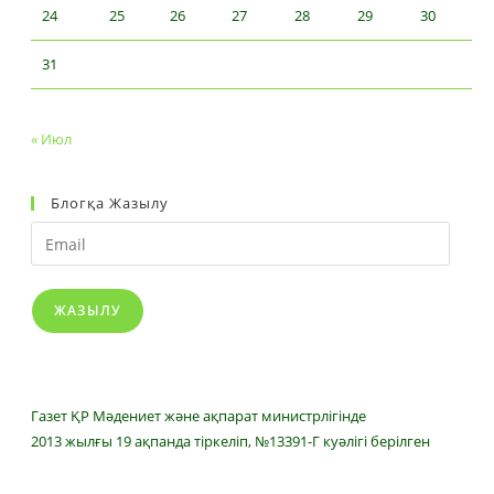
24
25
26
27
28
29
30
31
« Июл
Блогқа Жазылу
Email
ЖАЗЫЛУ
Газет ҚР Мәдениет және ақпарат министрлігінде
2013 жылғы 19 ақпанда тіркеліп, №13391-Г куәлігі берілген