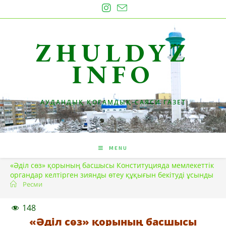
Skip
to
content
ZHULDYZ
INFO
АУДАНДЫҚ ҚОҒАМДЫҚ-САЯСИ ГАЗЕТ
MENU
«Әділ сөз» қорының басшысы Конституцияда мемлекеттік
органдар келтірген зиянды өтеу құқығын бекітуді ұсынды
Ресми
148
«Әділ сөз» қорының басшысы