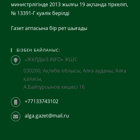
министрлігінде 2013 жылғы 19 ақпанда тіркеліп,
№ 13391-Г куәлік берілді
Газет аптасына бір рет шығады
БІЗБЕН БАЙЛАНЫС:
«ЖҰЛДЫЗ INFO» ЖШС
030200, Ақтөбе облысы, Алға ауданы, Алға
қаласы,
А.Байтұрсынов көшесі 16
+77133743102
alga.gazet@mail.ru