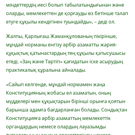
міндеттердің иесі болып табылатындығынан және
оларды, мемлекеттен де қорғауды өз бетінше талап
етуге құқылы кендігінен туындайды», – деді ол.
Жалпы, Қарлығаш Жаманқұлованың пікірінше,
мұндай норманы енгізу әрбір азаматты жария-
құқықтық қатынастардың тең құқылы қатысушысы
етеді, «Заң және Тәртіп» қағидатын іске асырудың
практикалық құралына айналады.
«Сайып келгенде, мұндай нормамен жаңа
Конституцияның жобасы ел азаматын, оның
мүдделері мен құқықтарын бірінші орынға қоятын
барынша адамға бағдарланған болады. Сондықтан
Конституцияға әрбір азаматтың мемлекеттік
органдардың немесе олардың лауазымды