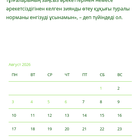
тұлғаларының заңсыз әрекеттерінен немесе
әрекетсіздігінен келген зиянды өтеу құқығы туралы
норманы енгізуді ұсынамын», – деп түйіндеді ол.
Август 2026
ПН
ВТ
СР
ЧТ
ПТ
СБ
ВС
1
2
3
4
5
6
7
8
9
10
11
12
13
14
15
16
17
18
19
20
21
22
23