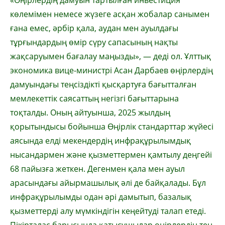
«Өңірлердің дамуын тартылған инвестиция
көлемімен немесе жүзеге асқан жобалар санымен
ғана емес, әрбір қала, аудан мен ауылдағы
тұрғындардың өмір сүру сапасының нақты
жақсаруымен бағалау маңызды», — деді ол. Ұлттық
экономика вице-министрі Асан Дарбаев өңірлердің
дамуындағы теңсіздікті қысқартуға бағытталған
мемлекеттік саясаттың негізгі бағыттарына
тоқталды. Оның айтуынша, 2025 жылдың
қорытындысы бойынша Өңірлік стандарттар жүйесі
аясында елді мекендердің инфрақұрылымдық
нысандармен және қызметтермен қамтылу деңгейі
68 пайызға жеткен. Дегенмен қала мен ауыл
арасындағы айырмашылық әлі де байқалады. Бұл
инфрақұрылымды одан әрі дамытып, базалық
қызметтерді алу мүмкіндігін кеңейтуді талап етеді.