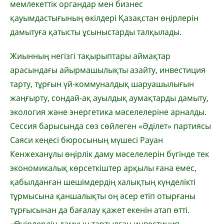
мемлекеттік органдар мен бизнес
қауымдастығының өкілдері Қазақстан өңірлерін
дамытуға қатысты ұсыныстарды талқылады.
Жиынның негізгі тақырыптары аймақтар
арасындағы айырмашылықты азайту, инвестиция
тарту, тұрғын үй-коммуналдық шаруашылығын
жаңғырту, сондай-ақ ауылдық аумақтарды дамыту,
экология және энергетика мәселелеріне арналды.
Сессия барысында сөз сөйлеген «Әділет» партиясы
Саяси кеңесі бюросының мүшесі Рауан
Кенжеханұлы өңірлік даму мәселелерін бүгінде тек
экономикалық көрсеткіштер арқылы ғана емес,
қабылданған шешімдердің халықтың күнделікті
тұрмысына қаншалықты оң әсер етіп отырғаны
тұрғысынан да бағалау қажет екенін атап өтті.