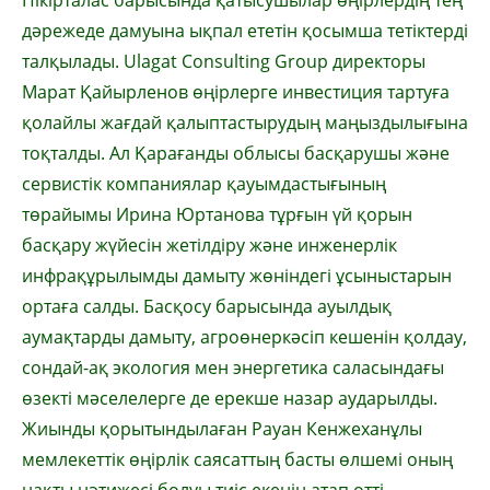
Пікірталас барысында қатысушылар өңірлердің тең
дәрежеде дамуына ықпал ететін қосымша тетіктерді
талқылады. Ulagat Consulting Group директоры
Марат Қайырленов өңірлерге инвестиция тартуға
қолайлы жағдай қалыптастырудың маңыздылығына
тоқталды. Ал Қарағанды облысы басқарушы және
сервистік компаниялар қауымдастығының
төрайымы Ирина Юртанова тұрғын үй қорын
басқару жүйесін жетілдіру және инженерлік
инфрақұрылымды дамыту жөніндегі ұсыныстарын
ортаға салды. Басқосу барысында ауылдық
аумақтарды дамыту, агроөнеркәсіп кешенін қолдау,
сондай-ақ экология мен энергетика саласындағы
өзекті мәселелерге де ерекше назар аударылды.
Жиынды қорытындылаған Рауан Кенжеханұлы
мемлекеттік өңірлік саясаттың басты өлшемі оның