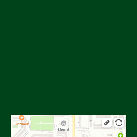
Алға
Яндекс Карталар — көлік, навигация, орындарды іздеу