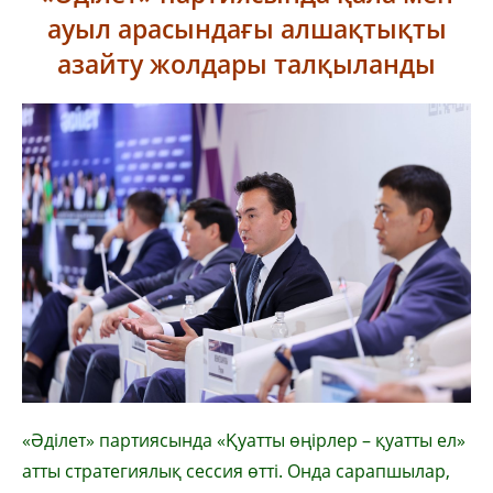
ауыл арасындағы алшақтықты
азайту жолдары талқыланды
«Әділет» партиясында «Қуатты өңірлер – қуатты ел»
атты стратегиялық сессия өтті. Онда сарапшылар,