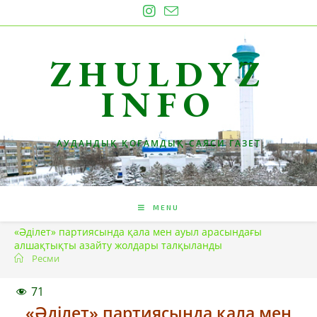
Skip
to
content
ZHULDYZ
INFO
АУДАНДЫҚ ҚОҒАМДЫҚ-САЯСИ ГАЗЕТ
MENU
«Әділет» партиясында қала мен ауыл арасындағы
алшақтықты азайту жолдары талқыланды
Ресми
71
«Әділет» партиясында қала мен