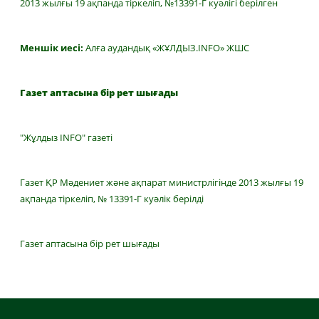
2013 жылғы 19 ақпанда тіркеліп, №13391-Г куәлігі берілген
Меншік иесі:
Алға аудандық «ЖҰЛДЫЗ.INFO» ЖШС
Газет аптасына бір рет шығады
"Жұлдыз INFO" газеті
Газет ҚР Мәдениет және ақпарат министрлігінде 2013 жылғы 19
ақпанда тіркеліп, № 13391-Г куәлік берілді
Газет аптасына бір рет шығады