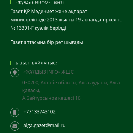
«Жұлдыз ИНФО» Газеті
Газет ҚР Мәдениет және ақпарат
министрлігінде 2013 жылғы 19 ақпанда тіркеліп,
№ 13391-Г куәлік берілді
Газет аптасына бір рет шығады
БІЗБЕН БАЙЛАНЫС:
«ЖҰЛДЫЗ INFO» ЖШС
030200, Ақтөбе облысы, Алға ауданы, Алға
қаласы,
А.Байтұрсынов көшесі 16
+77133743102
alga.gazet@mail.ru