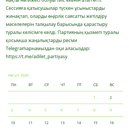
нақты нәтижесі болуы тиіс екенін атап өтті.
Сессияға қатысушылар түскен ұсыныстарды
жинақтап, оларды өңірлік саясатты жетілдіру
мәселелерін талқылау барысында қарастыру
туралы келісімге келді. Партияның қызметі туралы
қосымша жаңалықтарды ресми
Telegramарнамыздан оқи аласыздар:
https://t.me/adilet_partiyasy
Август 2026
ПН
ВТ
СР
ЧТ
ПТ
СБ
ВС
1
2
3
4
5
6
7
8
9
10
11
12
13
14
15
16