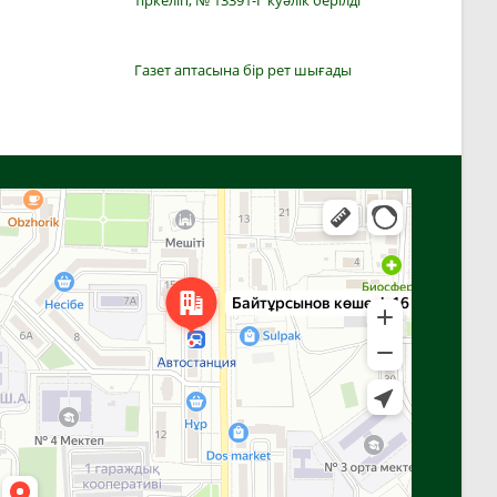
тіркеліп, № 13391-Г куәлік берілді
Газет аптасына бір рет шығады
Алға
Яндекс Карталар — көлік, навигация, орындарды іздеу