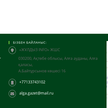
БІЗБЕН БАЙЛАНЫС:
«ЖҰЛДЫЗ INFO» ЖШС
,
030200, Ақтөбе облысы, Алға ауданы, Алға
қаласы,
А.Байтұрсынов көшесі 16
+77133743102
alga.gazet@mail.ru