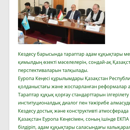
Кездесу барысында тараптар адам құқықтары мен
қимылдың өзекті мәселелерін, сондай-ақ Қазақс
перспективаларын талқылады.
Еуропа Кеңесі құрылымдары Қазақстан Республ
қолданыстағы және жоспарланған реформалар ая
Тараптар құқық қорғау стандарттарын ілгерілет
институционалдық диалог пен тәжірибе алмасуд
Кездесу достық және конструктивті атмосферада ө
Қазақстан Еуропа Кеңесімен, соның ішінде ЕКПА
білдіріп, адам құқықтары саласындағы халықара