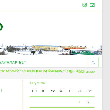
O
БАЛАЛАР БЕТІ
нттік Ассамблеясының (ЕКПА) баяндамашысы Жолт
Жаңалықтар
Август 2026
і
ПН
ВТ
СР
ЧТ
ПТ
СБ
ВС
1
2