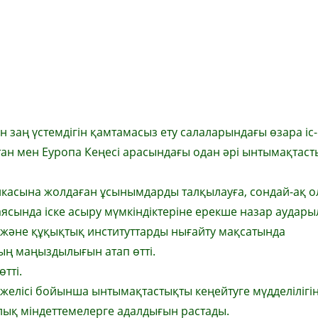
 заң үстемдігін қамтамасыз ету салаларындағы өзара іс-
тан мен Еуропа Кеңесі арасындағы одан әрі ынтымақтас
икасына жолдаған ұсынымдарды талқылауға, сондай-ақ 
сында іске асыру мүмкіндіктеріне ерекше назар аудары
у және құқықтық институттарды нығайту мақсатында
ың маңыздылығын атап өтті.
тті.
 желісі бойынша ынтымақтастықты кеңейтуге мүдделілігі
лық міндеттемелерге адалдығын растады.