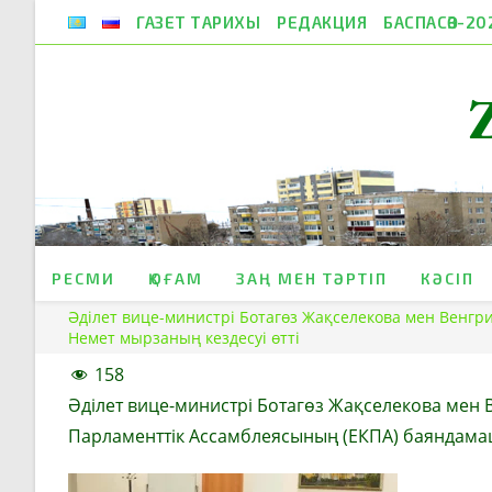
Skip
ГАЗЕТ ТАРИХЫ
РЕДАКЦИЯ
БАСПАСӨЗ-20
to
content
РЕСМИ
ҚОҒАМ
ЗАҢ МЕН ТӘРТІП
КӘСІП
Әділет вице-министрі Ботагөз Жақселекова мен Венгр
Немет мырзаның кездесуі өтті
158
Әділет вице-министрі Ботагөз Жақселекова мен 
Парламенттік Ассамблеясының (ЕКПА) баяндама