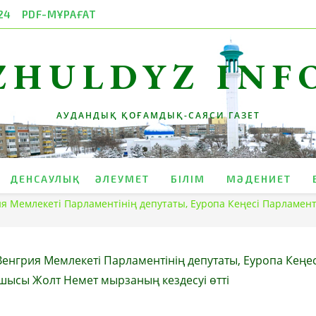
24
PDF-МҰРАҒАТ
ZHULDYZ INF
АУДАНДЫҚ ҚОҒАМДЫҚ-САЯСИ ГАЗЕТ
ДЕНСАУЛЫҚ
ӘЛЕУМЕТ
БІЛІМ
МӘДЕНИЕТ
ия Мемлекеті Парламентінің депутаты, Еуропа Кеңесі Парламе
Венгрия Мемлекеті Парламентінің депутаты, Еуропа Кеңес
шысы Жолт Немет мырзаның кездесуі өтті