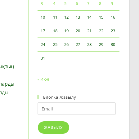
3
4
5
6
7
8
9
10
11
12
13
14
15
16
17
18
19
20
21
22
23
24
25
26
27
28
29
30
31
тықтың
« Июл
оларды
лды.
Блогқа Жазылу
Email
н
ЖАЗЫЛУ