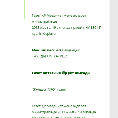
Газет ҚР Мәдениет және ақпарат
министрлігінде
2013 жылғы 19 ақпанда тіркеліп, №13391-Г
куәлігі берілген
Меншік иесі:
Алға аудандық
«ЖҰЛДЫЗ.INFO» ЖШС
Газет аптасына бір рет шығады
"Жұлдыз INFO" газеті
Газет ҚР Мәдениет және ақпарат
министрлігінде 2013 жылғы 19 ақпанда