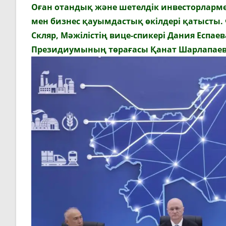
Оған отандық және шетелдік инвесторларм
мен бизнес қауымдастық өкілдері қатысты
Скляр
, Мәжілістің вице-спикері
Дания Еспаев
Президиумының төрағасы
Қанат Шарлапае