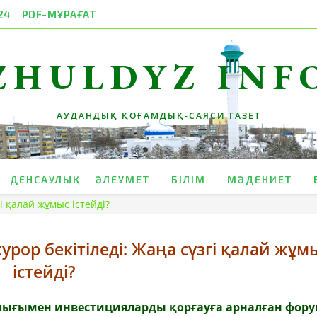
24
PDF-МҰРАҒАТ
ZHULDYZ INF
АУДАНДЫҚ ҚОҒАМДЫҚ-САЯСИ ГАЗЕТ
ДЕНСАУЛЫҚ
ӘЛЕУМЕТ
БІЛІМ
МӘДЕНИЕТ
і қалай жұмыс істейді?
урор бекітіледі: Жаңа сүзгі қалай жұм
істейді?
ығымен инвестицияларды қорғауға арналған форум