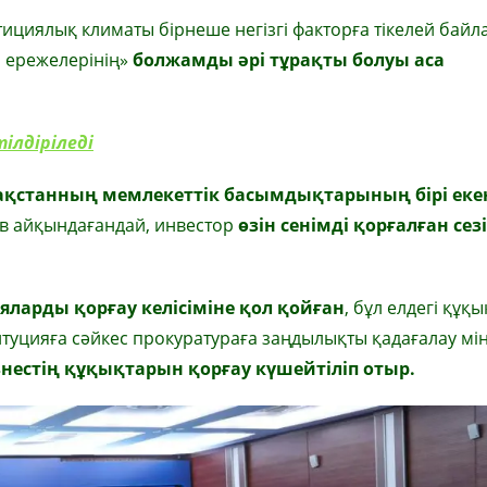
стициялық климаты бірнеше негізгі факторға тікелей байл
н ережелерінің»
болжамды әрі тұрақты болуы аса
ілдіріледі
ақстанның мемлекеттік басымдықтарының бірі екен
в
айқындағандай, инвестор
өзін сенімді қорғалған сезі
яларды қорғау келісіміне қол қойған
, бұл елдегі құқ
туцияға сәйкес прокуратураға заңдылықты қадағалау мін
нестің құқықтарын қорғау күшейтіліп отыр.