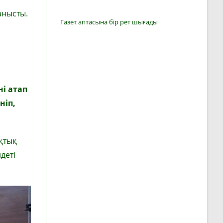
анысты.
Газет аптасына бір рет шығады
і атап
ніп,
ықтық
деті