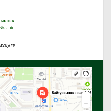
мыстық
үйесінің
МҰҚАЕВ
Алға
Яндекс Карталар — көлік, навигация, орындарды іздеу