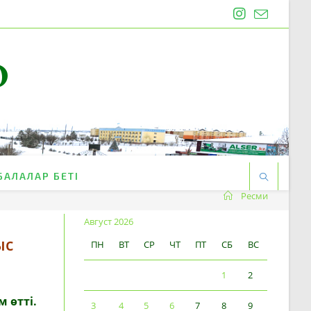
O
БАЛАЛАР БЕТІ
Ресми
Август 2026
ыс
ПН
ВТ
СР
ЧТ
ПТ
СБ
ВС
1
2
 өтті.
3
4
5
6
7
8
9