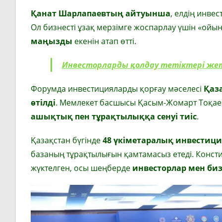
Қанат Шарлапаевтың айтуынша
, елдің инве
Ол бизнесті ұзақ мерзімге жоспарлау үшін «ойы
маңызды
екенін атап өтті.
Инвесторларды қолдау тетіктері жет
Форумда инвестицияларды қорғау мәселесі
Қаз
өтілді
. Мемлекет басшысы
Қасым-Жомарт Тоқае
ашықтық пен тұрақтылыққа сенуі тиіс
.
Қазақстан бүгінде
48 үкіметаралық инвестици
базаның тұрақтылығын қамтамасыз етеді. Консти
жүктелген, осы шеңберде
инвесторлар мен биз