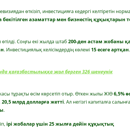
визиядан өткізіп, инвестицияға кедергі келтіретін нор
 бекітілген азаматтар мен бизнестің құқықтарын 
өтілді. Соңғы екі жылда штаб
200-ден астам жобаны қ
ан
. Инвестициялық келісімдердің көлемі
15 есеге артқан
да қағазбастылыққа жол берген 326 шенеунік
касы тұрақты өсім көрсетіп отыр. Өткен жылы ЖІӨ
6,5% ө
, 20,5 млрд долларға жетті
. Ал негізгі капиталға салынғ
ды
.
іп,
ірі жобалар үшін 25 жылға дейін құқықтық