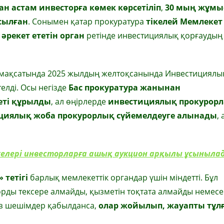
ан астам инвесторға көмек көрсетіліп
,
30 мың жұмы
сылған
. Сонымен қатар прокуратура
тікелей Мемлекет
әрекет ететін орган
ретінде инвестициялық қорғаудың
 мақсатында 2025 жылдың желтоқсанында Инвестициялы
лді. Осы негізде
Бас прокуратура жанынан
еті құрылды
, ал өңірлерде
инвестициялық прокурорл
циялық жоба прокурорлық сүйемелдеуге алынады
, 
келері инвесторларға ашық аукцион арқылы ұсыныла
 тетігі
барлық мемлекеттік органдар үшін міндетті. Бұл
торды тексере алмайды, қызметін тоқтата алмайды немесе
ыз шешімдер қабылданса,
олар жойылып, жауапты тұл