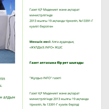
Газет ҚР Мәдениет және ақпарат
министрлігінде
2013 жылғы 19 ақпанда тіркеліп, №13391-Г
куәлігі берілген
Меншік иесі:
Алға аудандық
«ЖҰЛДЫЗ.INFO» ЖШС
Газет аптасына бір рет шығады
"Жұлдыз INFO" газеті
тіп
ы.
Газет ҚР Мәдениет және ақпарат
ан алдын
министрлігінде 2013 жылғы 19 ақпанда
тіркеліп, № 13391-Г куәлік берілді