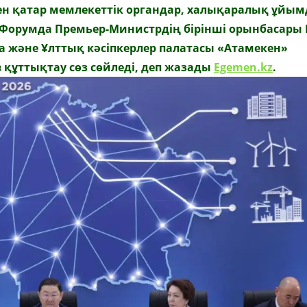
ен қатар мемлекеттік органдар, халықаралық ұйым
. Форумда Премьер-Министрдің бірінші орынбасары
а
және Ұлттық кәсіпкерлер палатасы «Атамекен»
в
құттықтау сөз сөйледі, деп жазады
Egemen.kz
.