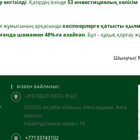
 енгізілді
. Қазірдің өзінде
53 инвестициялық келісім
елі жұмысының арқасында
кәсіпкерлерге қатысты қыл
рғанда шамамен 48%-ға азайған
. Бұл – құқық қорғау ж
Шыңғыс 
БІЗБЕН БАЙЛАНЫС:
«ЖҰЛДЫЗ INFO» ЖШС
,
030200, Ақтөбе облысы, Алға ауданы, Алға
қаласы,
А.Байтұрсынов көшесі 16
+77133743102