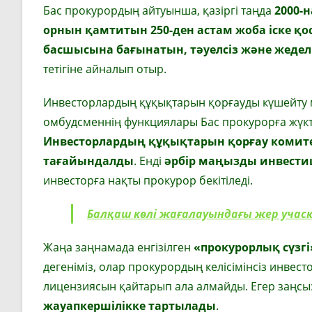
Бас прокурордың айтуынша, қазіргі таңда
2000-н
орнын қамтитын 250-ден астам жоба іске қо
басшысына бағынатын, тәуелсіз және жедел 
тетігіне айналып отыр.
Инвесторлардың құқықтарын қорғауды күшейту
омбудсменнің функциялары Бас прокурорға жүкте
Инвесторлардың құқықтарын қорғау комит
тағайындалды
. Енді
әрбір маңызды инвести
инвесторға нақты прокурор бекітіледі.
Балқаш көлі жағалауындағы жер учас
Жаңа заңнамада енгізілген
«прокурорлық сүзгі»
дегеніміз, олар прокурордың келісімінсіз инвес
лицензиясын қайтарып ала алмайды. Егер заңс
жауапкершілікке тартылады
.