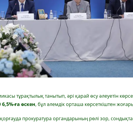
микасы тұрақтылық танытып, әрі қарай өсу әлеуетін көрсе
Ө
6,5%-ға өскен
, бұл әлемдік орташа көрсеткіштен жоғар
 қорғауда прокуратура органдарының рөлі зор, сондықт