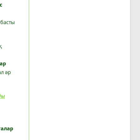
с
 басты
қ
ар
ал әр
ды
ғалар