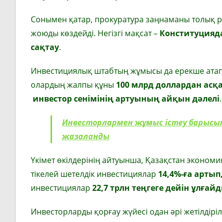
Сонымен қатар, прокуратура заңнаманы толық ре
жоюды көздейді. Негізгі мақсат –
Конституцияда
сақтау
.
Инвестициялық штабтың жұмысы да ерекше атап 
олардың жалпы құны
100 млрд доллардан асқ
инвестор сенімінің артуының айқын дәлелі
.
Инвесторлармен жұмыс істеу барысын
жазаланды
Үкімет өкілдерінің айтуынша, Қазақстан экономи
тікелей шетелдік инвестициялар
14,4%-ға артып
инвестициялар
22,7 трлн теңгеге дейін ұлғай
Инвесторларды қорғау жүйесі одан әрі жетілдіріл