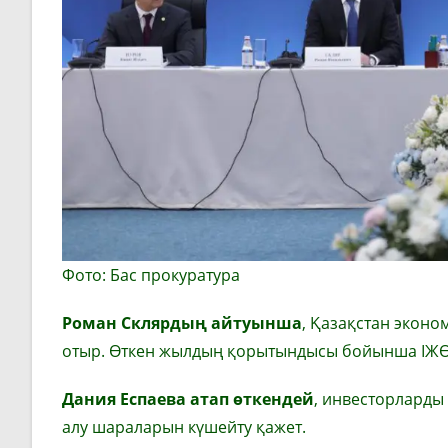
Фото: Бас прокуратура
Роман Склярдың айтуынша
, Қазақстан эконо
отыр. Өткен жылдың қорытындысы бойынша ІЖ
Дания Еспаева атап өткендей
, инвесторларды
алу шараларын күшейту қажет.