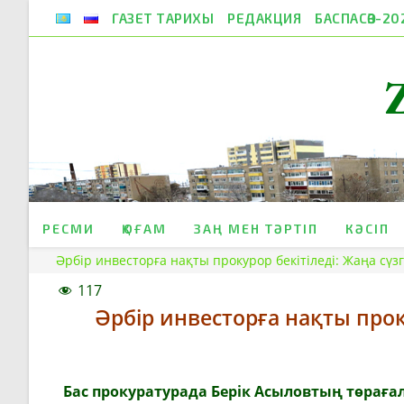
Skip
ГАЗЕТ ТАРИХЫ
РЕДАКЦИЯ
БАСПАСӨЗ-20
to
content
РЕСМИ
ҚОҒАМ
ЗАҢ МЕН ТӘРТІП
КӘСІП
Әрбір инвесторға нақты прокурор бекітіледі: Жаңа сүзг
117
Әрбір инвесторға нақты прок
Бас прокуратурада
Берік Асыловтың
төрағал