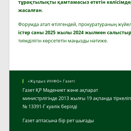
тұрақтылықты қамтамасыз ететін келісімдер
жасалған
.
Форумда атап өтілгендей, прокуратураның жүй
істер саны 2025 жылы 2024 жылмен салысты
тиімділігін көрсететін маңызды нәтиже.
«Жұлдыз ИНФО» Газеті
Газет ҚР Мәдениет және ақпарат
министрлігінде 2013 жылғы 19 ақпанда тіркеліп
№ 13391-Г куәлік берілді
Газет аптасына бір рет шығады