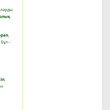
маларды
толық
арап
,
. Бұл –
сіп
,
ан