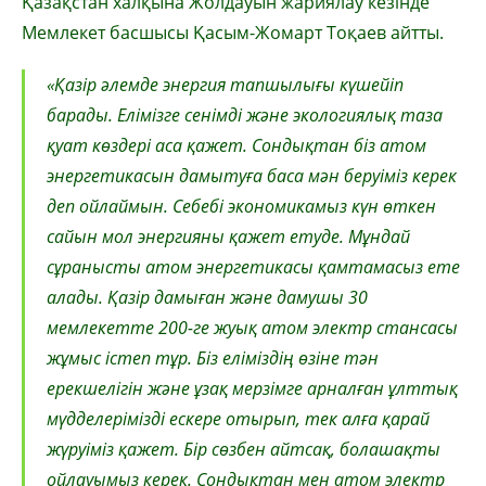
Қазақстан халқына Жолдауын жариялау кезінде
Мемлекет басшысы Қасым-Жомарт Тоқаев айтты.
«Қазір әлемде энергия тапшылығы күшейіп
барады. Елімізге сенімді және экологиялық таза
қуат көздері аса қажет. Сондықтан біз атом
энергетикасын дамытуға баса мән беруіміз керек
деп ойлаймын. Себебі экономикамыз күн өткен
сайын мол энергияны қажет етуде. Мұндай
сұранысты атом энергетикасы қамтамасыз ете
алады. Қазір дамыған және дамушы 30
мемлекетте 200-ге жуық атом электр стансасы
жұмыс істеп тұр. Біз еліміздің өзіне тән
ерекшелігін және ұзақ мерзімге арналған ұлттық
мүдделерімізді ескере отырып, тек алға қарай
жүруіміз қажет. Бір сөзбен айтсақ, болашақты
ойлауымыз керек. Сондықтан мен атом электр