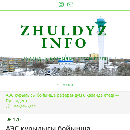
Skip
to
content
ZHULDYZ
INFO
АУДАНДЫҚ ҚОҒАМДЫҚ-САЯСИ ГАЗЕТ
MENU
АЭС құрылысы бойынша референдум 6 қазанда өтеді —
Президент
Жаңалықтар
170
АЭС құрылысы бойынша