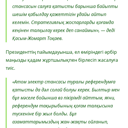
стансасын салуға қатысты барынша байыпты
шешім қабылдау қажеттігін ұдайы айтып
келемін. Стратегиялық жоспарларды қоғамда
кеңінен талқылау керек деп санаймын», — деді
Қасым-Жомарт Тоқаев.
Президенттің пайымдауынша, ел өміріндегі әрбір
маңызды қадам жұртшылықпен бірлесіп жасалуға
тиіс.
«Атом электр стансасы туралы референдумға
қатысты да дәл солай болуы керек. Былтыр мен
бұл мәселе бойынша өз пікірімді айттым, яғни,
референдум тақырыбының қоғам талқысына
түскеніне бір жыл болды. Бұл
азаматтарымыздың жан-жақты ойланып,