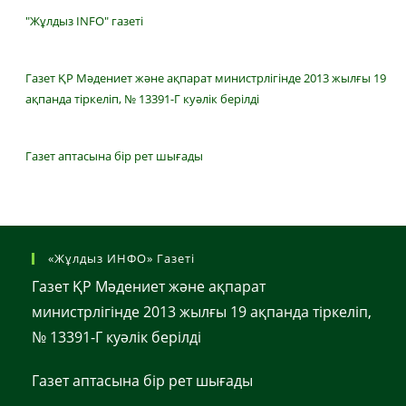
"Жұлдыз INFO" газеті
Газет ҚР Мәдениет және ақпарат министрлігінде 2013 жылғы 19
ақпанда тіркеліп, № 13391-Г куәлік берілді
Газет аптасына бір рет шығады
«Жұлдыз ИНФО» Газеті
Газет ҚР Мәдениет және ақпарат
министрлігінде 2013 жылғы 19 ақпанда тіркеліп,
№ 13391-Г куәлік берілді
Газет аптасына бір рет шығады