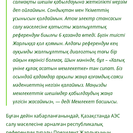
салмақты шешім қабылдауына жеткілікті мерзім
деп ойлаймын. Сондықтан мен Үкіметтің
ұсынысын қолдаймын. Атом электр стансасын
салу мәселесіне қатысты жалпыұлттық
референдум биылғы 6 қазанда өтеді. Бүгін тиісті
Жарлыққа қол қоямын. Алдағы референдум кең
ауқымды жалпыұлттық диалогтың тағы бір
айқын көрінісі болмақ. Шын мәнінде, бұл – «Халық
үніне құлақ асатын мемлекетке» тән сипат. Біз
осындай қадамдар арқылы жаңа қоғамдық-саяси
мәдениеттің негізін қалаймыз. Маңызды
мемлекеттік шешімдер қабылдаудың жаңа
үлгісін жасаймыз», — деді Мемлекет басшысы.
Бұған дейін хабарланғанындай, Қазақстанда АЭС
салу мәселесіне арналған республикалық
референдум туралы Президент Жарлығының