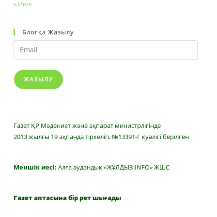
« Июл
Блогқа Жазылу
Email
ЖАЗЫЛУ
Газет ҚР Мәдениет және ақпарат министрлігінде
2013 жылғы 19 ақпанда тіркеліп, №13391-Г куәлігі берілген
Меншік иесі:
Алға аудандық «ЖҰЛДЫЗ.INFO» ЖШС
Газет аптасына бір рет шығады