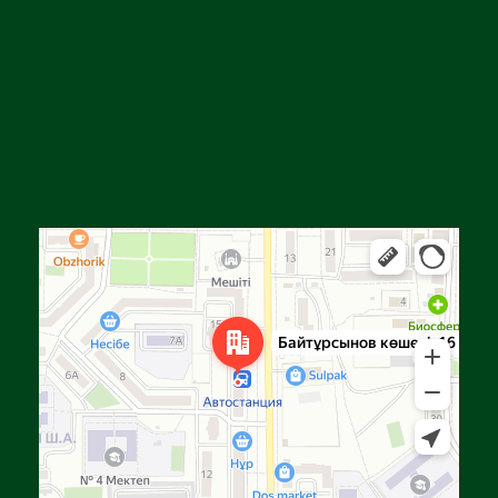
Алға
Яндекс Карталар — көлік, навигация, орындарды іздеу