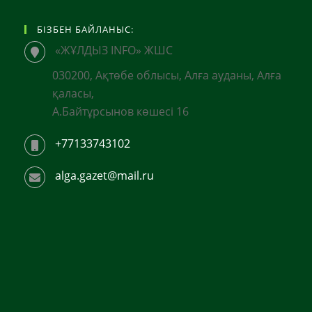
БІЗБЕН БАЙЛАНЫС:
«ЖҰЛДЫЗ INFO» ЖШС
030200, Ақтөбе облысы, Алға ауданы, Алға
қаласы,
А.Байтұрсынов көшесі 16
+77133743102
alga.gazet@mail.ru