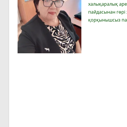
халықаралық аре
пайдасынан гөрі 
қорқынышсыз пай