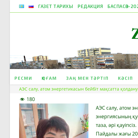
Skip
ГАЗЕТ ТАРИХЫ
РЕДАКЦИЯ
БАСПАСӨЗ-20
to
content
РЕСМИ
ҚОҒАМ
ЗАҢ МЕН ТӘРТІП
КӘСІП
АЭС салу, атом энергетикасын бейбіт мақсатта қолдану
180
АЭС салу, атом э
энергиясының қуа
таза, әрі қауіпсіз.
Пайдалы жағы 20