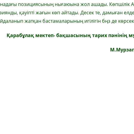
надағы позициясының нығаюына жол ашады. Көпшілік А
зиянды, қауіпті жағын көп айтады. Десек те, дамыған елд
даланып жатқан бастамаларының игілігін бңз де көрсек
Қарабұлақ мектеп- бақшасының тарих пәнінің мұ
М.Мурза