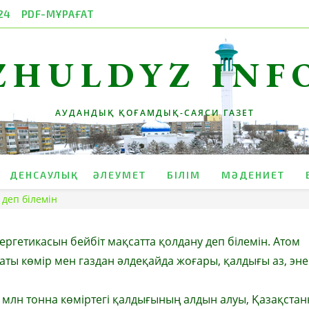
24
PDF-МҰРАҒАТ
ZHULDYZ INF
АУДАНДЫҚ ҚОҒАМДЫҚ-САЯСИ ГАЗЕТ
ДЕНСАУЛЫҚ
ӘЛЕУМЕТ
БІЛІМ
МӘДЕНИЕТ
 деп білемін
нергетикасын бейбіт мақсатта қолдану деп білемін. Атом
ты көмір мен газдан әлдеқайда жоғары, қалдығы аз, эн
 млн тонна көміртегі қалдығының алдын алуы, Қазақста