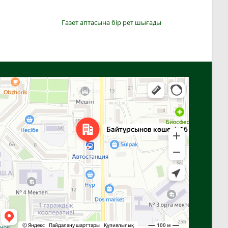
Газет аптасына бір рет шығады
Алға
Яндекс Карталар — көлік, навигация, орындарды іздеу