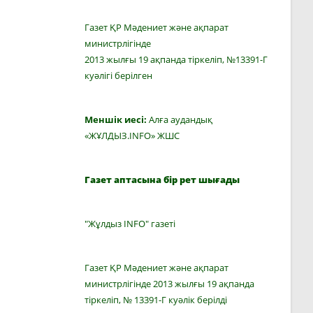
Газет ҚР Мәдениет және ақпарат
министрлігінде
2013 жылғы 19 ақпанда тіркеліп, №13391-Г
куәлігі берілген
Меншік иесі:
Алға аудандық
«ЖҰЛДЫЗ.INFO» ЖШС
Газет аптасына бір рет шығады
"Жұлдыз INFO" газеті
Газет ҚР Мәдениет және ақпарат
министрлігінде 2013 жылғы 19 ақпанда
тіркеліп, № 13391-Г куәлік берілді