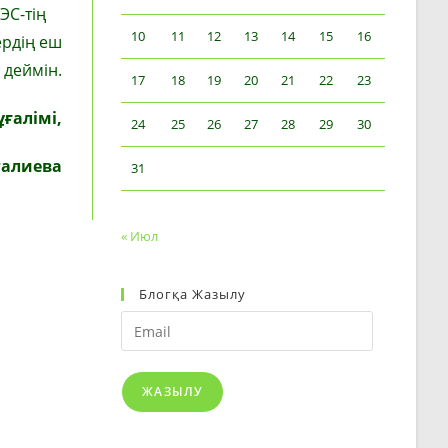
ЭС-тің
10
11
12
13
14
15
16
ердің еш
 деймін.
17
18
19
20
21
22
23
ғалімі,
24
25
26
27
28
29
30
галиева
31
« Июл
Блогқа Жазылу
Email
ЖАЗЫЛУ