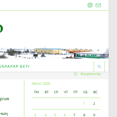
O
БАЛАЛАР БЕТІ
Жаңалықтар
Август 2026
ПН
ВТ
СР
ЧТ
ПТ
СБ
ВС
ергия
1
2
нның
3
4
5
6
7
8
9