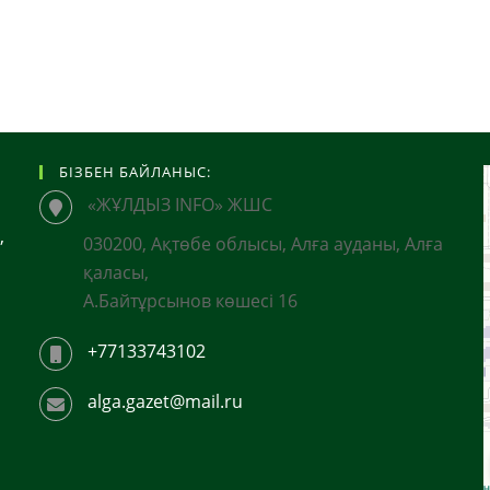
БІЗБЕН БАЙЛАНЫС:
«ЖҰЛДЫЗ INFO» ЖШС
,
030200, Ақтөбе облысы, Алға ауданы, Алға
қаласы,
А.Байтұрсынов көшесі 16
+77133743102
alga.gazet@mail.ru