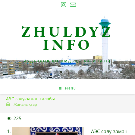
Skip
to
content
ZHULDYZ
INFO
АУДАНДЫҚ ҚОҒАМДЫҚ-САЯСИ ГАЗЕТ
MENU
АЭС салу-заман талабы.
Жаңалықтар
225
АЭС салу-заман