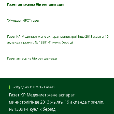
Газет аптасына бір рет шығады
"Жұлдыз INFO" газеті
Газет ҚР Мәдениет және ақпарат министрлігінде 2013 жылғы 19
ақпанда тіркеліп, № 13391-Г куәлік берілді
Газет аптасына бір рет шығады
«Жұлдыз ИНФО» Газеті
Газет ҚР Мәдениет және ақпарат
министрлігінде 2013 жылғы 19 ақпанда тіркеліп,
№ 13391-Г куәлік берілді