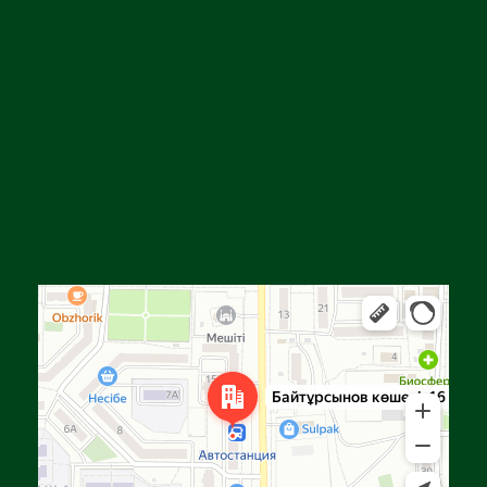
Алға
Яндекс Карталар — көлік, навигация, орындарды іздеу