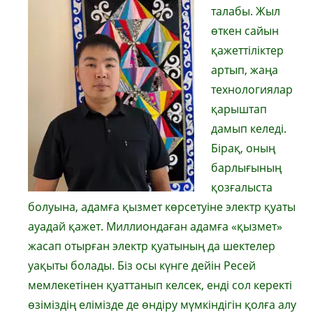
талабы. Жыл
өткен сайын
қажеттіліктер
артып, жаңа
технологиялар
қарыштап
дамып келеді.
Бірақ, оның
барлығының
қозғалыста
болуына, адамға қызмет көрсетуіне электр қуаты
ауадай қажет. Миллиондаған адамға «қызмет»
жасап отырған электр қуатының да шектелер
уақыты болады. Біз осы күнге дейін Ресей
мемлекетінен қуаттанып келсек, енді сол керекті
өзіміздің елімізде де өндіру мүмкіндігін қолға алу