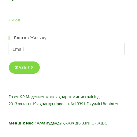
« Июл
Блогқа Жазылу
Email
ЖАЗЫЛУ
Газет ҚР Мәдениет және ақпарат министрлігінде
2013 жылғы 19 ақпанда тіркеліп, №13391-Г куәлігі берілген
Меншік иесі:
Алға аудандық «ЖҰЛДЫЗ.INFO» ЖШС