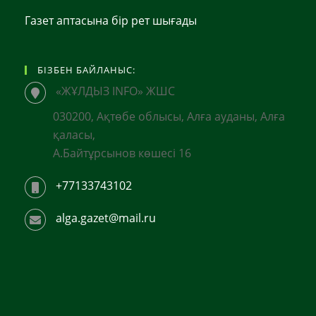
Газет аптасына бір рет шығады
БІЗБЕН БАЙЛАНЫС:
«ЖҰЛДЫЗ INFO» ЖШС
030200, Ақтөбе облысы, Алға ауданы, Алға
қаласы,
А.Байтұрсынов көшесі 16
+77133743102
alga.gazet@mail.ru