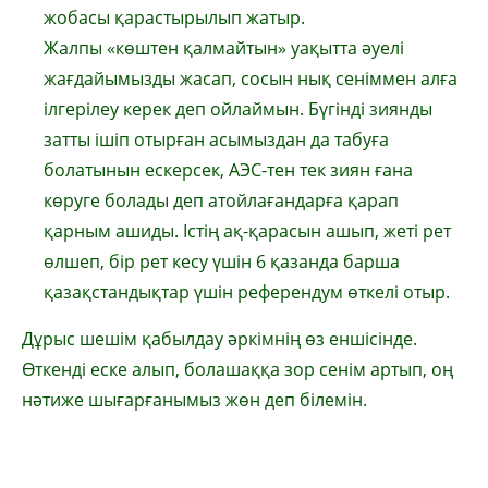
жобасы қарастырылып жатыр.
Жалпы «көштен қалмайтын» уақытта әуелі
жағдайымызды жасап, сосын нық сеніммен алға
ілгерілеу керек деп ойлаймын. Бүгінді зиянды
затты ішіп отырған асымыздан да табуға
болатынын ескерсек, АЭС-тен тек зиян ғана
көруге болады деп атойлағандарға қарап
қарным ашиды. Істің ақ-қарасын ашып, жеті рет
өлшеп, бір рет кесу үшін 6 қазанда барша
қазақстандықтар үшін референдум өткелі отыр.
Дұрыс шешім қабылдау әркімнің өз еншісінде.
Өткенді еске алып, болашаққа зор сенім артып, оң
нәтиже шығарғанымыз жөн деп білемін.