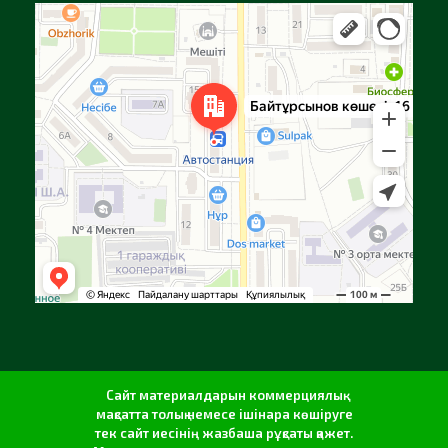
Алға
Яндекс Карталар — көлік, навигация, орындарды іздеу
Сайт материалдарын коммерциялық
мақсатта толық немесе ішінара көшіруге
тек сайт иесінің жазбаша рұқсаты қажет.