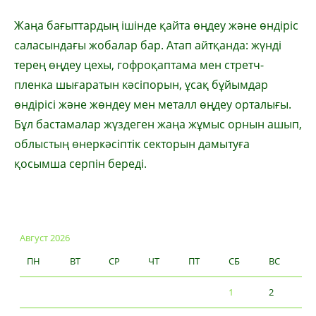
Жаңа бағыттардың ішінде қайта өңдеу және өндіріс
саласындағы жобалар бар. Атап айтқанда: жүнді
терең өңдеу цехы, гофроқаптама мен стретч-
пленка шығаратын кәсіпорын, ұсақ бұйымдар
өндірісі және жөндеу мен металл өңдеу орталығы.
Бұл бастамалар жүздеген жаңа жұмыс орнын ашып,
облыстың өнеркәсіптік секторын дамытуға
қосымша серпін береді.
Август 2026
ПН
ВТ
СР
ЧТ
ПТ
СБ
ВС
1
2