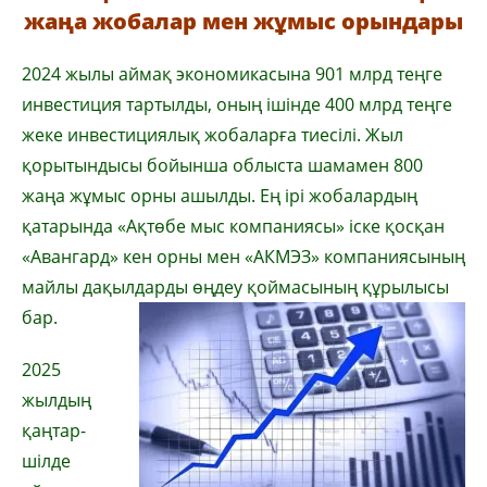
жаңа жобалар мен жұмыс орындары
2024 жылы аймақ экономикасына 901 млрд теңге
инвестиция тартылды, оның ішінде 400 млрд теңге
жеке инвестициялық жобаларға тиесілі. Жыл
қорытындысы бойынша облыста шамамен 800
жаңа жұмыс орны ашылды. Ең ірі жобалардың
қатарында «Ақтөбе мыс компаниясы» іске қосқан
«Авангард» кен орны мен «АКМЭЗ» компаниясының
майлы дақылдарды өңдеу қоймасының құрылысы
бар.
2025
жылдың
қаңтар-
шілде