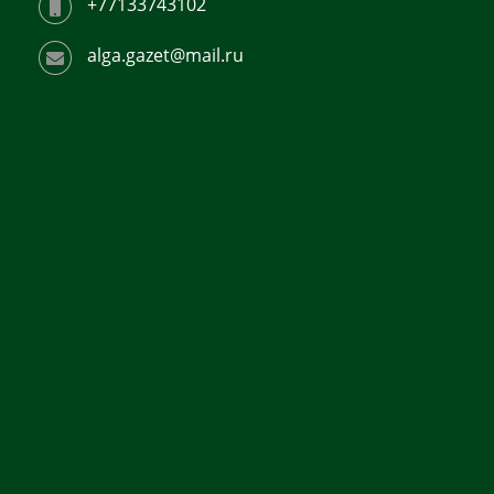
+77133743102
alga.gazet@mail.ru