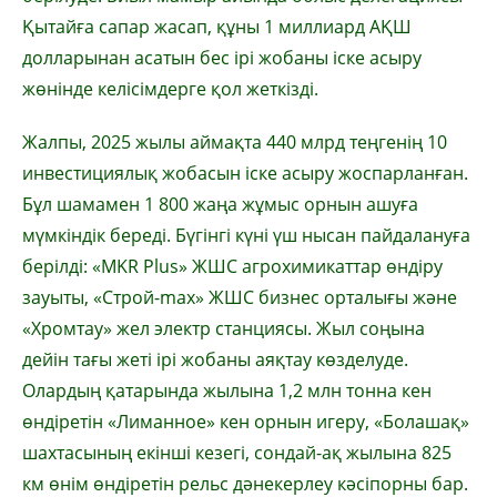
Қытайға сапар жасап, құны 1 миллиард АҚШ
долларынан асатын бес ірі жобаны іске асыру
жөнінде келісімдерге қол жеткізді.
Жалпы, 2025 жылы аймақта 440 млрд теңгенің 10
инвестициялық жобасын іске асыру жоспарланған.
Бұл шамамен 1 800 жаңа жұмыс орнын ашуға
мүмкіндік береді. Бүгінгі күні үш нысан пайдалануға
берілді: «MKR Plus» ЖШС агрохимикаттар өндіру
зауыты, «Строй-max» ЖШС бизнес орталығы және
«Хромтау» жел электр станциясы. Жыл соңына
дейін тағы жеті ірі жобаны аяқтау көзделуде.
Олардың қатарында жылына 1,2 млн тонна кен
өндіретін «Лиманное» кен орнын игеру, «Болашақ»
шахтасының екінші кезегі, сондай-ақ жылына 825
км өнім өндіретін рельс дәнекерлеу кәсіпорны бар.