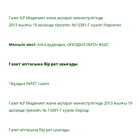
Газет ҚР Мәдениет және ақпарат министрлігінде
2013 жылғы 19 ақпанда тіркеліп, №13391-Г куәлігі берілген
Меншік иесі:
Алға аудандық «ЖҰЛДЫЗ.INFO» ЖШС
Газет аптасына бір рет шығады
"Жұлдыз INFO" газеті
Газет ҚР Мәдениет және ақпарат министрлігінде 2013 жылғы 19
ақпанда тіркеліп, № 13391-Г куәлік берілді
Газет аптасына бір рет шығады