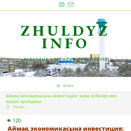
Skip
to
content
ZHULDYZ
INFO
АУДАНДЫҚ ҚОҒАМДЫҚ-САЯСИ ГАЗЕТ
MENU
Аймақ экономикасына инвестиция: жаңа жобалар мен
жұмыс орындары
Ресми
120
Аймақ экономикасына инвестиция: