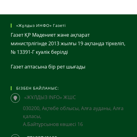
«Жұлдыз ИНФО» Газеті
Газет ҚР Мәдениет және ақпарат
министрлігінде 2013 жылғы 19 ақпанда тіркеліп,
№ 13391-Г куәлік берілді
Газет аптасына бір рет шығады
БІЗБЕН БАЙЛАНЫС:
«ЖҰЛДЫЗ INFO» ЖШС
030200, Ақтөбе облысы, Алға ауданы, Алға
қаласы,
А.Байтұрсынов көшесі 16