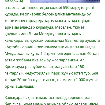
айларынд
а тартылған инвестиция көлемі 590 млрд теңгені
құрады. Кәсіпкерлік белсенділікті ынталандыру
және инвесторларды тарту мақсатында өңірде
арнайы алаңдар құрылуда. Мәселен, Үкімет
қаулысымен Әлия Молдағұлова атындағы
халықаралық әуежай базасында 858 гектар аумақта
«Ақтөбе» арнайы экономикалық аймағы ашылды.
Мұнда жалпы құны 1,2 трлн теңгеден асатын 40-тан
астам жобаны іске асыру жоспарланған. Ал
Хромтауда республикалық маңызы бар 150
гектарлық индустриялық парк жұмыс істеп тұр. Бұл
жерде 20 жоба жүзеге асып, шамамен 1 000 жұмыс
орны ашылады.
Халықаралық ынтымақтастыққа да ерекше мән
берілуде. Биыл мамыр айында облыс делегациясы