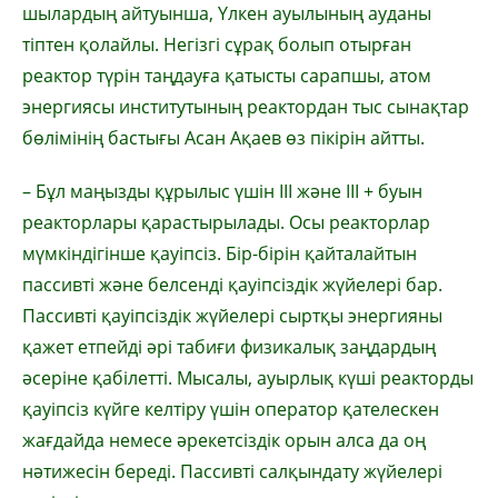
шылардың айтуынша, Үлкен ауылының ауданы
тіптен қолайлы. Негізгі сұрақ болып отырған
реактор түрін таңдауға қатысты сарапшы, атом
энергиясы институтының реактордан тыс сынақтар
бөлімінің бастығы Асан Ақаев өз пікірін айтты.
– Бұл маңызды құрылыс үшін ІІІ және ІІІ + буын
реакторлары қарастырылады. Осы реакторлар
мүмкіндігінше қауіпсіз. Бір-бірін қайталайтын
пассивті және белсенді қауіпсіздік жүйелері бар.
Пассивті қауіпсіздік жүйелері сыртқы энергияны
қажет ет­пейді әрі табиғи физикалық заңдардың
әсеріне қабілетті. Мысалы, ауырлық күші реакторды
қауіпсіз күйге келтіру үшін оператор қателескен
жағдайда немесе әрекетсіздік орын алса да оң
нәтижесін береді. Пассивті салқындату жүйелері