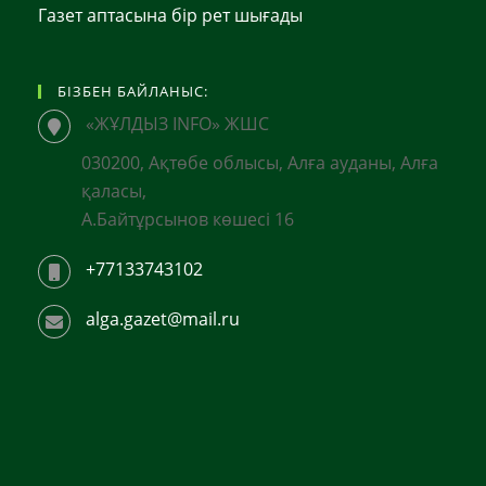
Газет аптасына бір рет шығады
БІЗБЕН БАЙЛАНЫС:
«ЖҰЛДЫЗ INFO» ЖШС
030200, Ақтөбе облысы, Алға ауданы, Алға
қаласы,
А.Байтұрсынов көшесі 16
+77133743102
alga.gazet@mail.ru