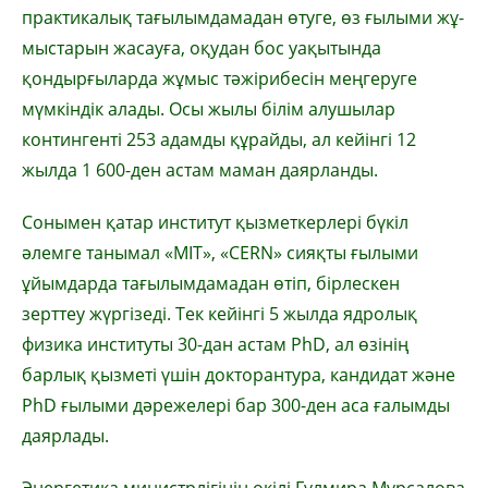
практикалық тағылым­дамадан өтуге, өз ғылыми жұ­
мыс­­тарын жасауға, оқудан бос уа­қытында
қондырғыларда жұмыс тәжірибесін меңгеруге
мүмкіндік алады. Осы жылы білім алушы­лар
контингенті 253 адамды құрайды, ал кейінгі 12
жылда 1 600-ден астам маман даяр­ланды.
Сонымен қатар институт қызметкерлері бүкіл
әлемге танымал «MIT», «CERN» сияқты ғылыми
ұйымдарда тағылым­да­мадан өтіп, бірлескен
зерттеу жүргізеді. Тек кейінгі 5 жылда ядролық
физика институты 30-дан астам PhD, ал өзінің
барлық қызметі үшін докторантура, кандидат және
PhD ғылыми дәрежелері бар 300-ден аса ғалымды
даярлады.
Энергетика министрлігінің өкілі Гүлмира Мұрсалова