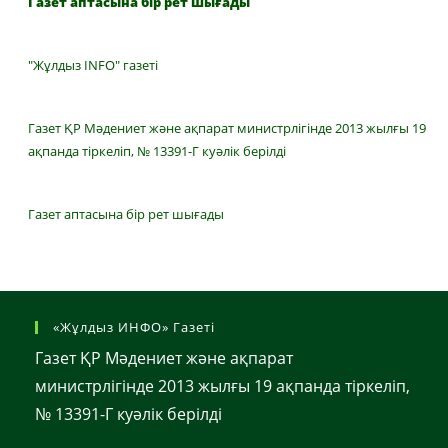
Газет аптасына бір рет шығады
"Жұлдыз INFO" газеті
Газет ҚР Мәдениет және ақпарат министрлігінде 2013 жылғы 19
ақпанда тіркеліп, № 13391-Г куәлік берілді
Газет аптасына бір рет шығады
«Жұлдыз ИНФО» Газеті
Газет ҚР Мәдениет және ақпарат
министрлігінде 2013 жылғы 19 ақпанда тіркеліп,
№ 13391-Г куәлік берілді