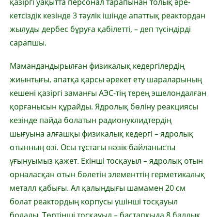
қазіргі уа­қытта персонал тарапынан толық әре­
кетсіздік кезінде 3 тәу­лік ішінде апаттық реактордан
жылуды дербес бұруға қабілетті, – деп түсіндірді
сарапшы.
Ма­ман­дан­дырылған физи­ка­лық кедергілердің
жиынтығы, апатқа қарсы әрекет ету шара­ла­рының
кешені қазіргі заманғы АЭС-тің терең эшелондалған
қорғанысын құрайды. Ядролық бөліну реакциясы
кезінде пайда болатын радионуклидтердің
шығуына алғашқы физикалық кедергі – ядролық
отынның өзі. Осы тұстағы нәзік байланыс­ты
ұғынуымыз қажет. Екінші тосқауыл – ядролық отын
ор­на­ласқан отын бөлетін эле­менттің герметикалық
металл қабығы. Ал қалыңдығы шамамен 20 см
болат реактордың корпусы үшінші тосқауыл
болады. Төртінші тос­қауыл – бастапқыда 8 балдық