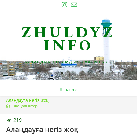
Skip
to
content
ZHULDYZ
INFO
АУДАНДЫҚ ҚОҒАМДЫҚ-САЯСИ ГАЗЕТ
MENU
Алаңдауға негіз жоқ
Жаңалықтар
219
Алаңдауға негіз жоқ