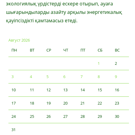
экологиялық үрдістерді ескере отырып, ауаға
шығарындыларды азайту арқылы энер­гетикалық
қауіпсіздікті қамтамасыз етеді.
Август 2026
ПН
ВТ
СР
ЧТ
ПТ
СБ
ВС
1
2
3
4
5
6
7
8
9
10
11
12
13
14
15
16
17
18
19
20
21
22
23
24
25
26
27
28
29
30
31