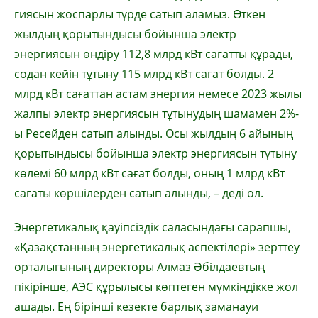
гиясын жоспарлы түрде сатып аламыз. Өткен
жылдың қорытындысы бойынша электр
энергиясын өндіру 112,8 млрд кВт сағатты құрады,
содан кейін тұтыну 115 млрд кВт сағат болды. 2
млрд кВт сағаттан астам энергия немесе 2023 жылы
жалпы электр энергиясын тұтынудың шамамен 2%-
ы Ресейден сатып алынды. Осы жылдың 6 айының
қорытындысы бойынша электр энергиясын тұтыну
көлемі 60 млрд кВт сағат болды, оның 1 млрд кВт
сағаты көршілерден сатып алынды, – деді ол.
Энергетикалық қауіпсіздік саласындағы сарапшы,
«Қазақ­станның энергетикалық аспек­тілері» зерттеу
орталығының директоры Алмаз Әбілдаевтың
пікірінше, АЭС құрылысы көптеген мүмкіндікке жол
ашады. Ең бірінші кезекте бар­лық заманауи