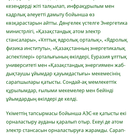
кезеңдерді жіті талқылап, инфрақұрылым мен
кадрлық әлеуетті дамыту бо­йынша өз
көзқарастарын айтты. Дөңгелек үстелге Энергетика
министрлігі, «Қазақстандық атом электр
стансалары», «Ұлттық ядролық орталық», «Ядролық
физика институты», «Қазақстанның энергетикалық
аспектілері» ор­талығының өкілдері, Еура­зия ұлттық
университеті мен «Қазақ­стандық энергиямен жаб­
дықтаушы ұйымдар қауым­дас­тығы» мекемесінің
сарапшылары қатысты. Сондай-ақ мемлекеттік
құрылымдар, ғылыми мекемелер мен бейінді
ұйымдардың өкілдері де келді.
Үкіметтің тапсырмасы бо­йынша АЭС-ке қатысты екі
орналастыру ауданы қаралып отыр. Екеуі де атом
электр стансасын орналастыруға жарамды. Сарап­