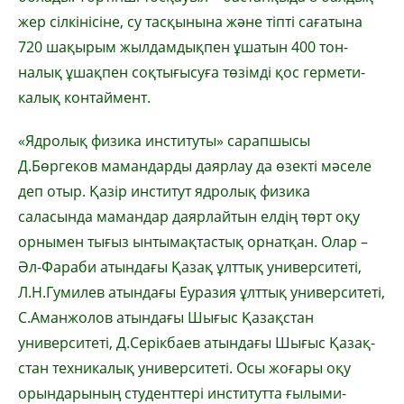
жер сілкінісіне, су тасқынына және тіпті сағатына
720 шақырым жылдамдықпен ұшатын 400 тон­
налық ұшақпен соқтығысуға төзімді қос герме­ти­
калық контаймент.
«Ядролық физика институты» сарапшысы
Д.Бөргеков мамандарды даярлау да өзекті мәселе
деп отыр. Қазір институт ядролық физика
саласында мамандар даярлайтын ел­дің төрт оқу
орнымен тығыз ынты­мақ­тастық орнатқан. Олар –
Әл-Фараби атындағы Қазақ ұлттық университеті,
Л.Н.Гумилев атындағы Еуразия ұлттық университеті,
С.Аманжолов атындағы Шығыс Қазақ­стан
университеті, Д.Серікбаев атындағы Шығыс Қазақ­
стан техникалық уни­верси­теті. Осы жоғары оқу
орын­­дары­ның студенттері инс­титутта ғы­лыми-