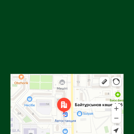
Алға
Яндекс Карталар — көлік, навигация, орындарды іздеу