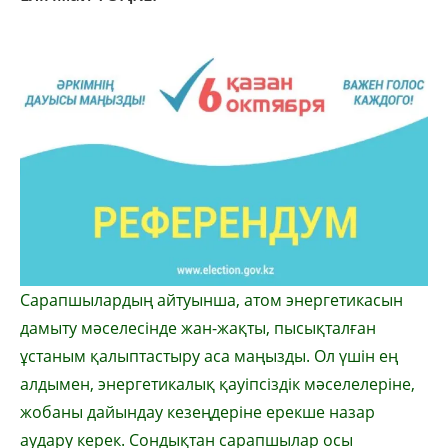
Сарапшылардың айтуын­ша, атом энергетикасын
да­мыту мәселесінде жан-жақты, пысықталған
ұстаным қалып­тас­ты­ру аса маңызды. Ол үшін ең
алдымен, энергетикалық қауіпсіздік мәселелеріне,
жобаны да­йындау кезеңдеріне ерекше назар
аудару керек. Сондықтан сарапшылар осы