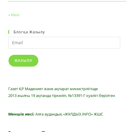
« Июл
Блогқа Жазылу
Email
ЖАЗЫЛУ
Газет ҚР Мәдениет және ақпарат министрлігінде
2013 жылғы 19 ақпанда тіркеліп, №13391-Г куәлігі берілген
Меншік иесі:
Алға аудандық «ЖҰЛДЫЗ.INFO» ЖШС