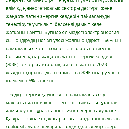
еліміз­дің энергетикалық секторы дәс­­түрлі және
жаңартылатын энер­гия көздерін пайдалануды
теңестіруге ұмтылып, белсенді дамып келе
жатқанын айтты. Бүгінде еліміздегі электр энергия­
сын өндірудің негізгі үлесі жалпы өндірістің 66%-ын
қамтамасыз ететін көмір стансаларына тиесілі.
Сонымен қатар жаңартылатын энергия көздері
(ЖЭК) секторы айтарлықтай өсіп жатыр. 2023
жылдың қорытындысы бойынша ЖЭК өндіру үлесі
шамамен 6%-ға жетті.
– Елдің энергия қауіпсіздігін қам­тамасыз ету
мақсатында өнер­кәсіп пен экономиканы тұ­тастай
дамыту үшін тұрақты энергия көздерін салу қажет.
Қазірдің өзінде ең жоғары сағаттарда тапшылықты
сезінеміз және шекаралас елдерден электр энер­