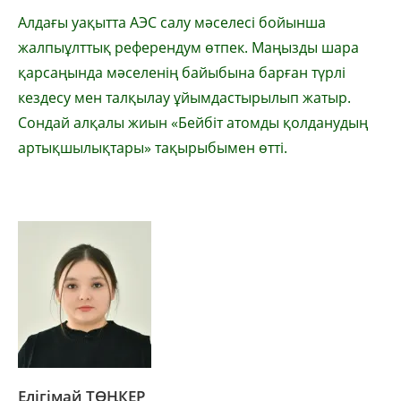
Алдағы уақытта АЭС салу мәселесі бойынша
жалпыұлттық референдум өтпек. Маңызды шара
қарсаңында мәселенің байы­бына барған түрлі
кездесу мен талқылау ұйымдастырылып жатыр.
Сондай алқалы жиын «Бейбіт атомды қолданудың
артықшылықтары» тақырыбымен өтті.
Елігімай ТӨҢКЕР