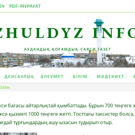
24
PDF-МҰРАҒАТ
ZHULDYZ INF
АУДАНДЫҚ ҚОҒАМДЫҚ-САЯСИ ГАЗЕТ
ДЕНСАУЛЫҚ
ӘЛЕУМЕТ
БІЛІМ
МӘДЕНИЕТ
аразы
кси бағасы айтарлықтай қымбаттады. Бұрын 700 теңгеге 
си қызметі 1000 теңгеге жетті. Тосттағы таксистер болса
л жағдай тұрғындардың ашу-ызасын тудырып отыр.