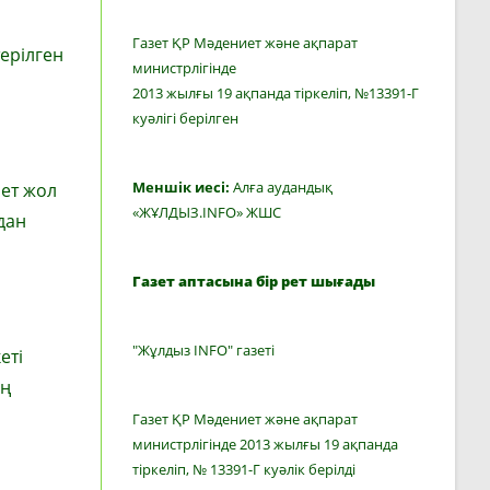
Газет ҚР Мәдениет және ақпарат
ерілген
министрлігінде
2013 жылғы 19 ақпанда тіркеліп, №13391-Г
куәлігі берілген
Меншік иесі:
Алға аудандық
мет жол
«ЖҰЛДЫЗ.INFO» ЖШС
дан
Газет аптасына бір рет шығады
"Жұлдыз INFO" газеті
еті
ың
Газет ҚР Мәдениет және ақпарат
министрлігінде 2013 жылғы 19 ақпанда
тіркеліп, № 13391-Г куәлік берілді