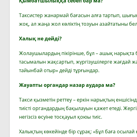
Қымбатшылыққа себеп бар ма?
Таксистер жанармай бағасын алға тартып, шығын
жоқ, ал жаңа жол көліктің тозуын азайтатыны бел
Халық не дейді?
Жолаушылардың пікірінше, бұл – ашық нарықта 
тасымалын жақсартып, жүргізушілерге жағдай жа
тайынбай отыр» дейді тұрғындар.
Жауапты органдар назар аудара ма?
Такси қызметін реттеу – еркін нарықтың еншісін
тиісті органдардың бақылауын қажет етеді. Жергі
негізсіз өсуіне тосқауыл қоюы тиіс.
Халықтың көкейінде бір сұрақ: «Бұл баға осылай 