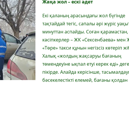
Жаңа жол – ескі әдет
Екі қаланың арасындағы жол бүгінде
тақтайдай тегіс, сапалы әрі жүріс уақы
минуттан аспайды. Соған қарамастан,
кәсіпкерлер – ЖК «Сексенбаева» мен 
«Төре» такси құнын негізсіз көтеріп жі
Халық «жолдың жақсаруы бағаның
төмендеуіне ықпал етуі керек еді» дег
пікірде. Алайда керісінше, тасымалд
бәсекелестікті елемей, бағаны қолдан 