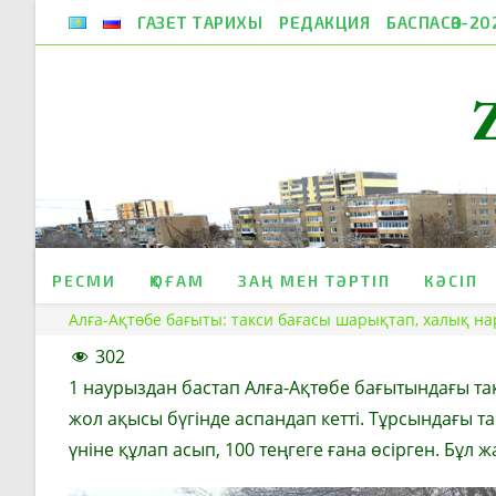
Skip
ГАЗЕТ ТАРИХЫ
РЕДАКЦИЯ
БАСПАСӨЗ-20
to
content
РЕСМИ
ҚОҒАМ
ЗАҢ МЕН ТӘРТІП
КӘСІП
Алға-Ақтөбе бағыты: такси бағасы шарықтап, халық н
302
1 наурыздан бастап Алға-Ақтөбе бағытындағы та
жол ақысы бүгінде аспандап кетті. Тұрсындағы так
үніне құлап асып, 100 теңгеге ғана өсірген. Бұ