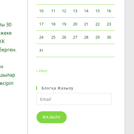
10
11
12
13
14
15
16
ты 30
17
18
19
20
21
22
23
 жеке
24
25
26
27
28
29
30
ЖК
берген.
31
ен
« Июл
аушылар
өсіріп
Блогқа Жазылу
Email
ЖАЗЫЛУ