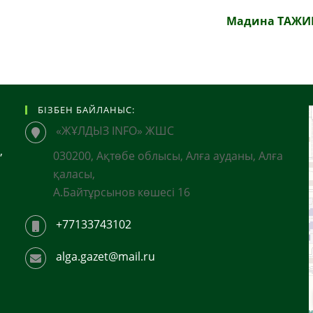
Мадина ТАЖИ
БІЗБЕН БАЙЛАНЫС:
«ЖҰЛДЫЗ INFO» ЖШС
,
030200, Ақтөбе облысы, Алға ауданы, Алға
қаласы,
А.Байтұрсынов көшесі 16
+77133743102
alga.gazet@mail.ru