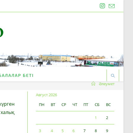
O
БАЛАЛАР БЕТІ
Әлеумет
Август 2026
жүрген
ПН
ВТ
СР
ЧТ
ПТ
СБ
ВС
, халық
1
2
3
4
5
6
7
8
9