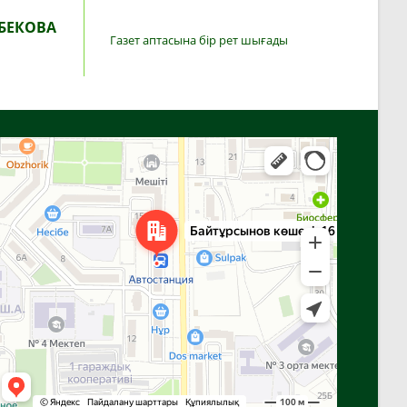
БЕКОВА
Газет аптасына бір рет шығады
Алға
Яндекс Карталар — көлік, навигация, орындарды іздеу