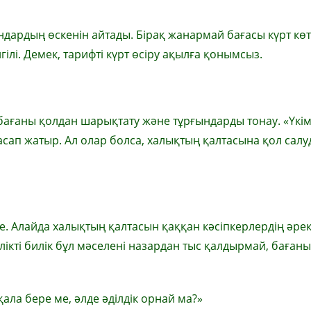
дардың өскенін айтады. Бірақ жанармай бағасы күрт көт
гілі. Демек, тарифті күрт өсіру ақылға қонымсыз.
бағаны қолдан шарықтату және тұрғындарды тонау. «Үкі
сап жатыр. Ал олар болса, халықтың қалтасына қол салу
де. Алайда халықтың қалтасын қаққан кәсіпкерлердің әрек
лікті билік бұл мәселені назардан тыс қалдырмай, баған
қала бере ме, әлде әділдік орнай ма?»