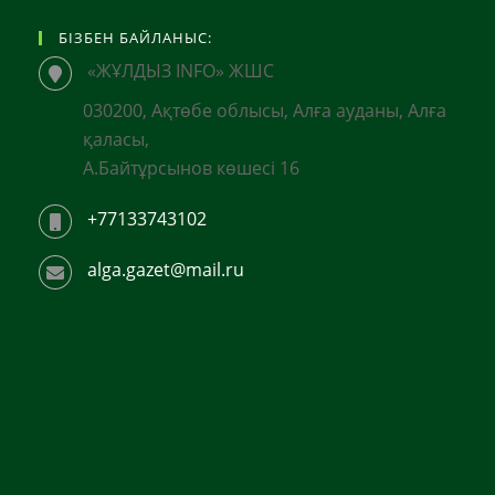
БІЗБЕН БАЙЛАНЫС:
«ЖҰЛДЫЗ INFO» ЖШС
030200, Ақтөбе облысы, Алға ауданы, Алға
қаласы,
А.Байтұрсынов көшесі 16
+77133743102
alga.gazet@mail.ru