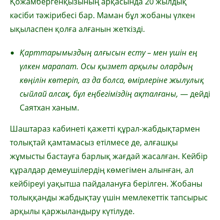
Қожамбергенқызының арқасында 20 жылдық
кәсіби тәжірибесі бар. Маман бұл жобаны үлкен
ықыласпен қолға алғанын жеткізді.
Қарттарымыздың алғысын есту – мен үшін ең
үлкен марапат. Осы қызмет арқылы олардың
көңілін көтеріп, аз да болса, өмірлеріне жылулық
сыйлай алсақ, бұл еңбегіміздің ақталғаны,
— дейді
Саятхан ханым.
Шаштараз кабинеті қажетті құрал-жабдықтармен
толықтай қамтамасыз етілмесе де, алғашқы
жұмысты бастауға барлық жағдай жасалған. Кейбір
құралдар демеушілердің көмегімен алынған, ал
кейбіреуі уақытша пайдалануға берілген. Жобаны
толыққанды жабдықтау үшін мемлекеттік тапсырыс
арқылы қаржыландыру күтілуде.