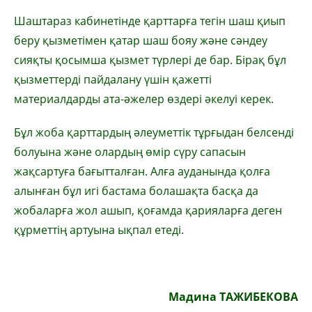
Шаштараз кабинетінде қарттарға тегін шаш қиып
беру қызметімен қатар шаш бояу және сәндеу
сияқты қосымша қызмет түрлері де бар. Бірақ бұл
қызметтерді пайдалану үшін қажетті
материалдарды ата-әжелер өздері әкелуі керек.
Бұл жоба қарттардың әлеуметтік тұрғыдан белсенді
болуына және олардың өмір сүру сапасын
жақсартуға бағытталған. Алға ауданында қолға
алынған бұл игі бастама болашақта басқа да
жобаларға жол ашып, қоғамда қарияларға деген
құрметтің артуына ықпал етеді.
Мадина ТАЖИБЕКОВА