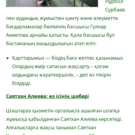
Нұрбол
Сурбаев
пен аудандық жұмыспен қамту және әлеуметтік
бағдарламалар бөлімінің басшысы Гүлнар
Ахметова арнайы қатысты. Қала басшысы бұл
бастаманың маңыздылығын атап өтіп:
Қарттарымыз — біздің баға жетпес қазынамыз.
Олардың өмір сапасын жақсарту – қоғам
алдындағы жауапкершілік, – деп өз пікірін
білдірді.
Саятхан Алиева: өз ісінің шебері
Шаштараз қызметін орталықта ашылған штатқа
жұмысқа қабылданған Саятхан Алиева көрсетеді.
Алғалықтарға жақсы танымал Саятхан