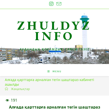
Skip
to
content
ZHULDYZ
INFO
АУДАНДЫҚ ҚОҒАМДЫҚ-САЯСИ ГАЗЕТ
MENU
Алғада қарттарға арналған тегін шаштараз кабинеті
ашылды
Жаңалықтар
191
Алғада қарттарға арналған тегін шаштараз