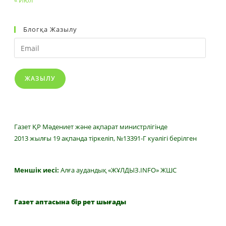
« Июл
Блогқа Жазылу
Email
ЖАЗЫЛУ
Газет ҚР Мәдениет және ақпарат министрлігінде
2013 жылғы 19 ақпанда тіркеліп, №13391-Г куәлігі берілген
Меншік иесі:
Алға аудандық «ЖҰЛДЫЗ.INFO» ЖШС
Газет аптасына бір рет шығады