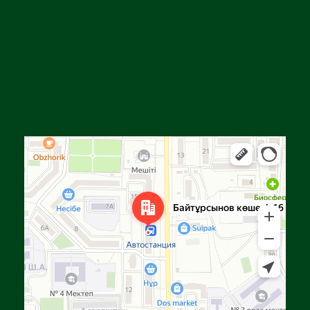
Алға
Яндекс Карталар — көлік, навигация, орындарды іздеу