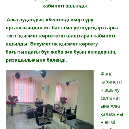
кабинеті ашылды
Алға аудандық
«
Белсенді өмір сүру
орталығы
нда»
игі бастама ретінде қарттарға
тегін қызмет көрсететін шаштараз кабинеті
аш
ылд
ы. Әлеуметтік қызмет көрсету
бағытындағы бұл жоба
аға буын өкілдерінің
ризашылығына бөленді.
Жаңа
кабинетті
ң ашылу
салтанат
ына Алға
қаласыны
ң әкімі