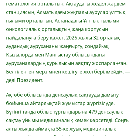
гематология орталығын, Ақтаудағы жедел жәрдем
станциясын, Алматыдағы жұқпалы аурулар ұлттық
ғылыми орталығын, Астанадағы Ұлттық ғылыми
онкологиялық орталықтың жаңа корпусын
пайдалануға беру қажет. 2026 жылы 32 орталық
аудандық аурухананы жаңғырту, сондай-ақ
Қызылорда мен Маңғыстау облысындағы
ауруханалардың құрылысын аяқтау жоспарланған.
Белгіленген мерзімнен кешігуге жол берілмейді», —
деді Президент.
Ақтөбе облысында денсаулық сақтауды дамыту
бойынша айтарлықтай жұмыстар жүргізілуде.
Бүгінгі таңда облыс тұрғындарына 479 денсаулық
сақтау ұйымы медициналық көмек көрсетеді. Соңғы
алты жылда аймақта 55-ке жуық медициналық