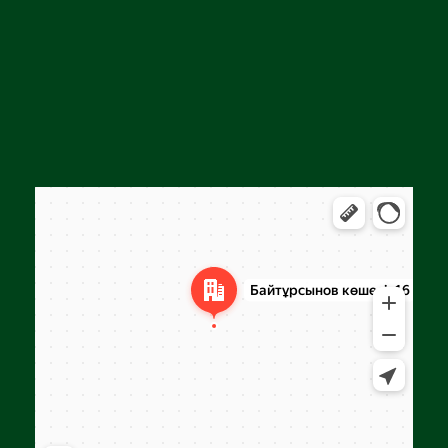
Алға
Яндекс Карталар — көлік, навигация, орындарды іздеу