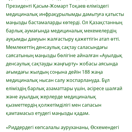
Президенті Қасым-Жомарт Тоқаев еліміздегі
медициналық инфрақұрылымды дамытуға қатысты
маңызды бастамаларды көтерді. Ол Қазақстанның
барлық аумағында медициналық мекемелердің
ауқымды дамуын жалғастыру қажеттігін атап өтті.
Мемлекеттің денсаулық сақтау саласындағы
саясатының маңызды бөлігіне айналған «Ауылдық
денсаулық сақтауды жаңғырту» жобасы аясында
ағымдағы жылдың соңына дейін 188 жаңа
медициналық нысан салу жоспарлануда. Бұл
еліміздің барлық азаматтары үшін, әсіресе шалғай
және ауылдық жерлерде медициналық
қызметтердің қолжетімділігі мен сапасын
қамтамасыз етудегі маңызды қадам.
«Риддердегі көпсалалы аурухананы, Өскемендегі