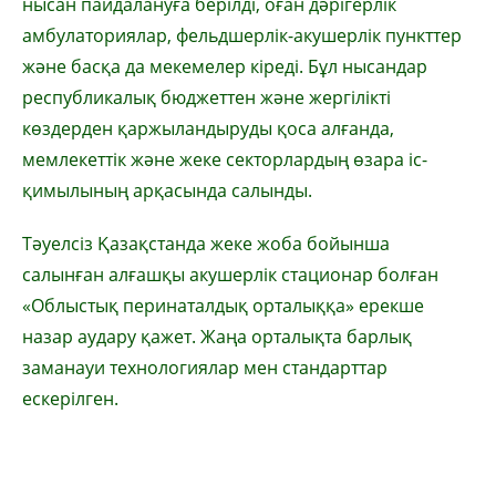
нысан пайдалануға берілді, оған дәрігерлік
амбулаториялар, фельдшерлік-акушерлік пункттер
және басқа да мекемелер кіреді. Бұл нысандар
республикалық бюджеттен және жергілікті
көздерден қаржыландыруды қоса алғанда,
мемлекеттік және жеке секторлардың өзара іс-
қимылының арқасында салынды.
Тәуелсіз Қазақстанда жеке жоба бойынша
салынған алғашқы акушерлік стационар болған
«Облыстық перинаталдық орталыққа» ерекше
назар аудару қажет. Жаңа орталықта барлық
заманауи технологиялар мен стандарттар
ескерілген.