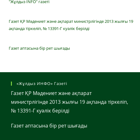
"Жұлдыз INFO" газеті
Газет ҚР Мәдениет және ақпарат министрлігінде 2013 жылғы 19
ақпанда тіркеліп, № 13391-Г куәлік берілді
Газет аптасына бір рет шығады
«Жұлдыз ИНФО» Газеті
Газет ҚР Мәдениет және ақпарат
министрлігінде 2013 жылғы 19 ақпанда тіркеліп,
№ 13391-Г куәлік берілді
Газет аптасына бір рет шығады