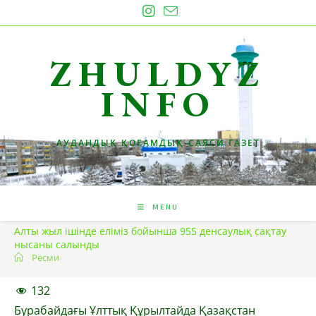
Skip
to
content
ZHULDYZ
INFO
АУДАНДЫҚ ҚОҒАМДЫҚ-САЯСИ ГАЗЕТ
MENU
Алты жыл ішінде еліміз бойынша 955 денсаулық сақтау
нысаны салынды
Ресми
132
Бурабайдағы Ұлттық Құрылтайда Қазақстан