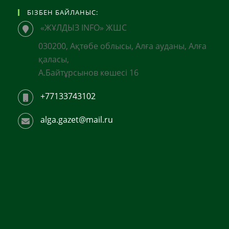
БІЗБЕН БАЙЛАНЫС:
«ЖҰЛДЫЗ INFO» ЖШС
030200, Ақтөбе облысы, Алға ауданы, Алға
қаласы,
А.Байтұрсынов көшесі 16
+77133743102
alga.gazet@mail.ru