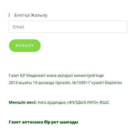
Блогқа Жазылу
Email
ЖАЗЫЛУ
Газет ҚР Мәдениет және ақпарат министрлігінде
2013 жылғы 19 ақпанда тіркеліп, №13391-Г куәлігі берілген
Меншік иесі:
Алға аудандық «ЖҰЛДЫЗ.INFO» ЖШС
Газет аптасына бір рет шығады