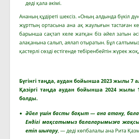
деді қала әкімі.
Ананың құдіреті шексіз. «Оның алдында бүкіл дү
жұрттың ортасына ана ақ жаулығын тастаған кезд
барынша сақтап келе жатқан біз әйел затын әс
алақанына салып, аялап отыратын. Бұл салтымыз
қастерлі сөзді естігенде тебіренбейтін жүрек жо
Бүгінгі таңда, аудан бойынша 2023 жылы 7 ал
Қазіргі таңда аудан бойынша 2024 жылы 
болды.
Әйел үшін басты бақыт — ана атану, бала
Ендігі мақсатымыз балаларымызға жақсы 
етіп шығару
, — деді көпбалалы ана Рита Қаз