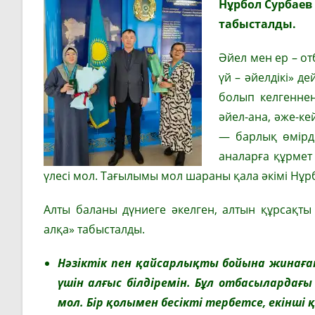
Нұрбол Сурбаев
табысталды.
Әйел мен ер – отб
үй – әйелдікі» д
болып келгеннен
әйел-ана, әже-ке
— барлық өмірдің
аналарға құрмет
үлесі мол. Тағылымы мол шараны қала әкімі Нұр
Алты баланы дүниеге әкелген, алтын құрсақты
алқа» табысталды.
Нәзіктік пен қайсарлықты бойына жинаға
үшін алғыс білдіремін. Бұл отбасылардағ
мол. Бір қолымен бесікті тербетсе, екінш