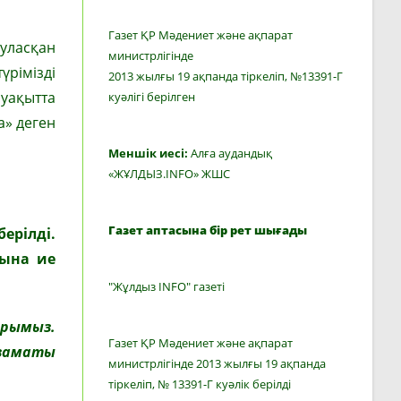
Газет ҚР Мәдениет және ақпарат
ауласқан
министрлігінде
үрімізді
2013 жылғы 19 ақпанда тіркеліп, №13391-Г
 уақытта
куәлігі берілген
а» деген
Меншік иесі:
Алға аудандық
«ЖҰЛДЫЗ.INFO» ЖШС
Газет аптасына бір рет шығады
берілді.
сына ие
"Жұлдыз INFO" газеті
арымыз.
Газет ҚР Мәдениет және ақпарат
азаматы
министрлігінде 2013 жылғы 19 ақпанда
тіркеліп, № 13391-Г куәлік берілді