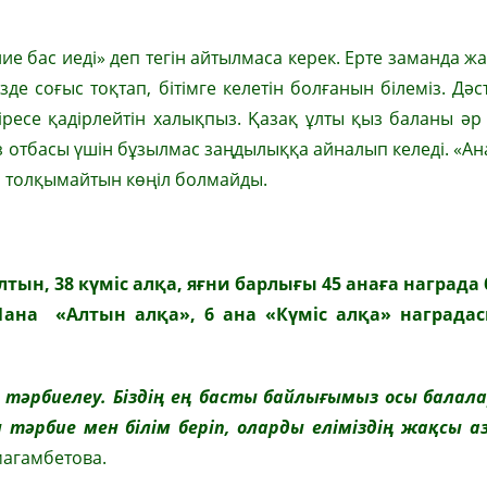
ние бас иеді» деп тегін айтылмаса керек. Ерте заманда ж
е соғыс тоқтап, бітімге келетін болғанын білеміз. Дәст
іресе қадірлейтін xалықпыз. Қазақ ұлты қыз баланы әр
 отбасы үшін бұзылмас заңдылыққа айналып келеді. «Ан
қ, толқымайтын көңіл болмайды.
тын, 38 күміс алқа, яғни барлығы 45 анаға награда 
1ана «Алтын алқа», 6 ана «Күміс алқа» награда
 тәрбиелеу. Біздің ең басты байлығымыз осы балал
тәрбие мен білім беріп, оларды еліміздің жақсы 
магамбетова.