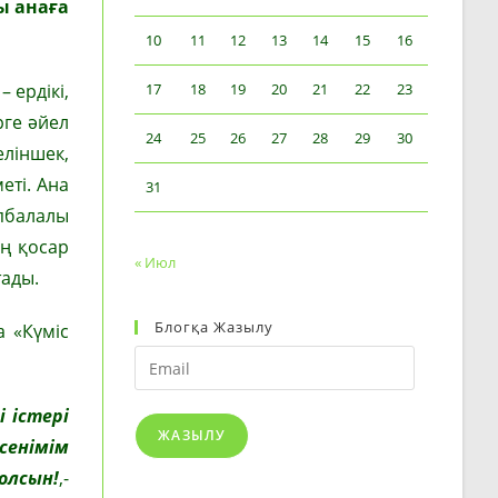
ы анаға
10
11
12
13
14
15
16
 ердікі,
17
18
19
20
21
22
23
рге әйел
24
25
26
27
28
29
30
еліншек,
еті. Ана
31
өпбалалы
ың қосар
« Июл
тады.
Блогқа Жазылу
а «Күміс
Email
 істері
ЖАЗЫЛУ
сенімім
олсын!
,-