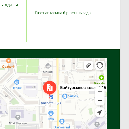
і алдағы
Газет аптасына бір рет шығады
Алға
Яндекс Карталар — көлік, навигация, орындарды іздеу