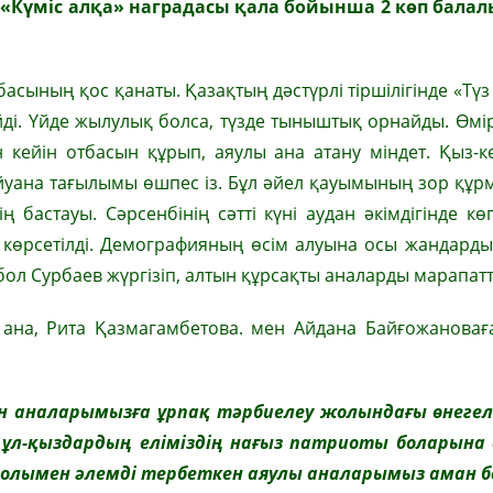
 «Күміс алқа» наградасы қала бойынша 2 көп балал
асының қос қанаты. Қазақтың дәстүрлі тіршілігінде «Түз –
ейді. Үйде жылулық болса, түзде тыныштық орнайды. Өмі
 кейін отбасын құрып, аяулы ана атану міндет. Қыз-к
йуана тағылымы өшпес із. Бұл әйел қауымының зор құрм
 бастауы. Сәрсенбінің сәтті күні аудан әкімдігінде к
 көрсетілді. Демографияның өсім алуына осы жандард
бол Сурбаев жүргізіп, алтын құрсақты аналарды марапат
 ана, Рита Қазмагамбетова. мен Айдана Байғожановағ
н аналарымызға ұрпақ тәрбиелеу жолындағы өнегелі
ы ұл-қыздардың еліміздің нағыз патриоты боларына 
і қолымен әлемді тербеткен аяулы аналарымыз аман б