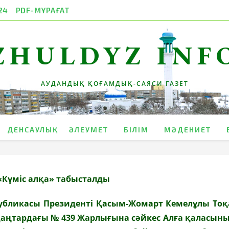
24
PDF-МҰРАҒАТ
ZHULDYZ INF
АУДАНДЫҚ ҚОҒАМДЫҚ-САЯСИ ГАЗЕТ
ДЕНСАУЛЫҚ
ӘЛЕУМЕТ
БІЛІМ
МӘДЕНИЕТ
«Күміс алқа» табысталды
публикасы Президенті Қасым-Жомарт Кемелұлы То
қаңтардағы № 439 Жарлығына сәйкес Алға қаласыны