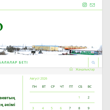
O
БАЛАЛАР БЕТІ
Жаңалықтар
Август 2026
ПН
ВТ
СР
ЧТ
ПТ
СБ
ВС
қаевтың
1
2
ң әкімі
3
4
5
6
7
8
9