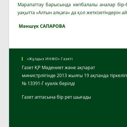
Марапаттау барысында көпбалалы аналар бір-бі
уақытта «Алтын алқаға» да қол жеткізетіндерін а
Мәншүк САПАРОВА
«Жұлдыз ИНФО» Газеті
Газет ҚР Мәдениет және ақпарат
министрлігінде 2013 жылғы 19 ақпанда тіркеліп
№ 13391-Г куәлік берілді
Газет аптасына бір рет шығады