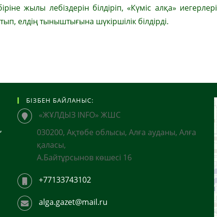
ріне жылы лебіздерін білдіріп, «Күміс алқа» иегерлер
йтып, елдің тыныштығына шүкіршілік білдірді.
БІЗБЕН БАЙЛАНЫС:
«ЖҰЛДЫЗ INFO» ЖШС
,
030200, Ақтөбе облысы, Алға ауданы, Алға
қаласы,
А.Байтұрсынов көшесі 16
+77133743102
alga.gazet@mail.ru