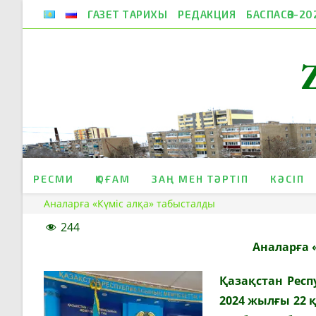
Skip
ГАЗЕТ ТАРИХЫ
РЕДАКЦИЯ
БАСПАСӨЗ-20
to
content
РЕСМИ
ҚОҒАМ
ЗАҢ МЕН ТӘРТІП
КӘСІП
Аналарға «Күміс алқа» табысталды
244
Аналарға 
Қазақстан Рес
2024 жылғы 22 