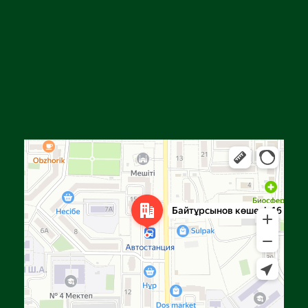
Алға
Яндекс Карталар — көлік, навигация, орындарды іздеу