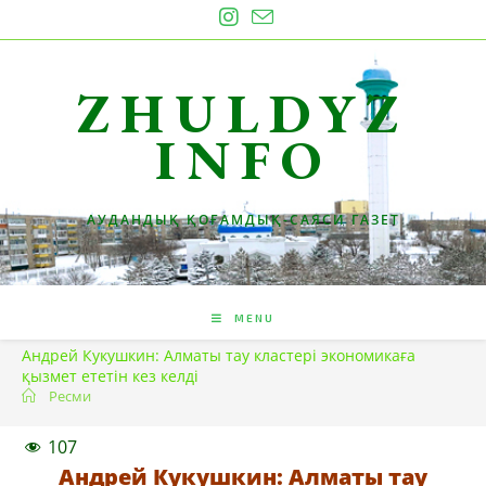
Skip
to
content
ZHULDYZ
INFO
АУДАНДЫҚ ҚОҒАМДЫҚ-САЯСИ ГАЗЕТ
MENU
Андрей Кукушкин: Алматы тау кластері экономикаға
қызмет ететін кез келді
Ресми
107
Андрей Кукушкин: Алматы тау