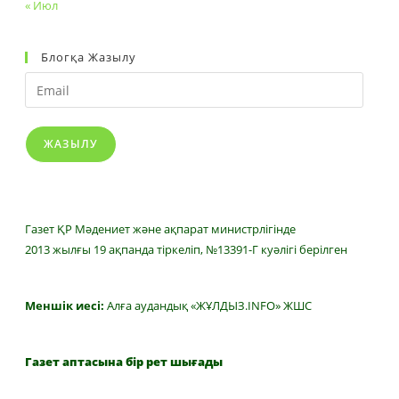
« Июл
Блогқа Жазылу
Email
ЖАЗЫЛУ
Газет ҚР Мәдениет және ақпарат министрлігінде
2013 жылғы 19 ақпанда тіркеліп, №13391-Г куәлігі берілген
Меншік иесі:
Алға аудандық «ЖҰЛДЫЗ.INFO» ЖШС
Газет аптасына бір рет шығады