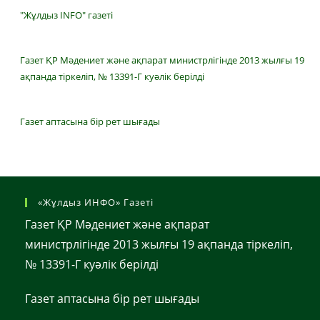
"Жұлдыз INFO" газеті
Газет ҚР Мәдениет және ақпарат министрлігінде 2013 жылғы 19
ақпанда тіркеліп, № 13391-Г куәлік берілді
Газет аптасына бір рет шығады
«Жұлдыз ИНФО» Газеті
Газет ҚР Мәдениет және ақпарат
министрлігінде 2013 жылғы 19 ақпанда тіркеліп,
№ 13391-Г куәлік берілді
Газет аптасына бір рет шығады