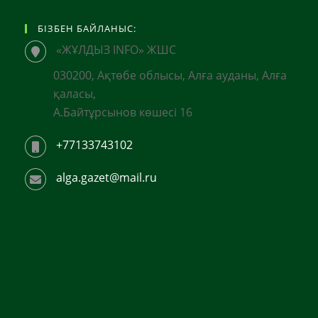
БІЗБЕН БАЙЛАНЫС:
«ЖҰЛДЫЗ INFO» ЖШС
030200, Ақтөбе облысы, Алға ауданы, Алға
қаласы,
А.Байтұрсынов көшесі 16
+77133743102
alga.gazet@mail.ru