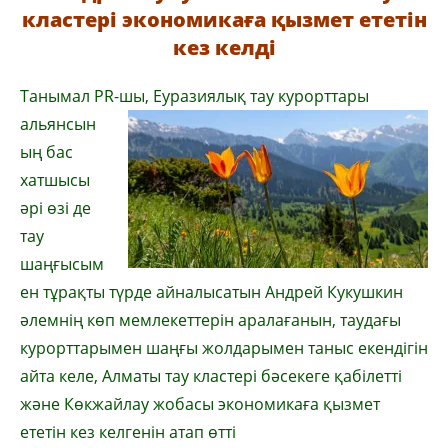
кластері экономикаға қызмет ететін
кез келді
Танымал PR-шы, Еуразиялық тау
курорттары
альянсын
ың бас
хатшысы
әрі өзі де
тау
шаңғысым
ен тұрақты түрде айналысатын Андрей Кукушкин
әлемнің көп мемлекеттерін аралағанын, таудағы
курорттарымен шаңғы жолдарымен таныс екендігін
айта келе, Алматы тау кластері бәсекеге қабілетті
және Көкжайлау жобасы экономикаға қызмет
ететін кез келгенін атап өтті