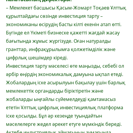
– Мемлекет басшысы Қасым-Жомарт Тоқаев Ұлттық
құрылтайдағы сөзінде инвестиция тарту –
экономиканы өсірудің басты кілті екенін атап өтті.
Бүгінде ел Үкіметі бизнеске қажетті жағдай жасау
бағытында жұмыс жүргізуде. Оған натуралды
гранттар, инфрақұрылымға қолжетімділік және
цифрлық шешімдер кіреді.
Инвестиция тарту мәселесі өте маңызды, себебі ол
әрбір өңірдің экономикалық дамуына ықпал етеді.
Жобалардың іске асырылуын бақылау үшін барлық
мемлекеттік органдарды біріктіретін және
жобаларды ыңғайлы сүйемелдеуді қамтамасыз
ететін Ұлттық цифрлық инвестициялық платформа
іске қосылды. Бұл әр кезеңде туындайтын
мәселелерге жедел әрекет етуге мүмкіндік береді.
Ақтөбе индустриялық аймағының аумағында