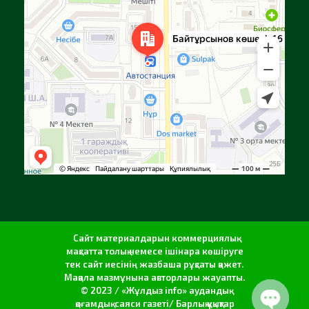
Сайт материалдарын коммерциялық
мақсатта толық немесе ішінара көшіруге
тек сайт иесінің жазбаша рұқсаты қажет.
Мақала мазмұнына авторлары жауапты.
© 2023 / «Жұлдыз info» аудандық
қоғамдық-саяси газеті/ Барлық құқықтар