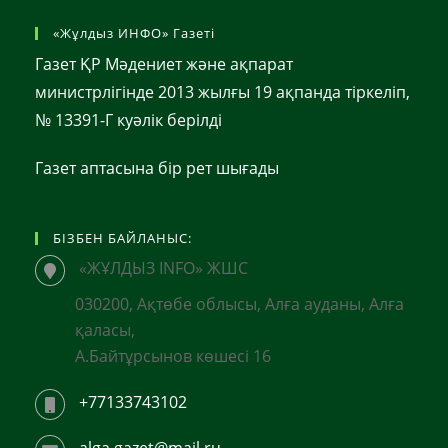
«Жұлдыз ИНФО» Газеті
Газет ҚР Мәдениет және ақпарат
министрлігінде 2013 жылғы 19 ақпанда тіркеліп,
№ 13391-Г куәлік берілді
Газет аптасына бір рет шығады
БІЗБЕН БАЙЛАНЫС:
«ЖҰЛДЫЗ INFO» ЖШС
030200, Ақтөбе облысы, Алға ауданы, Алға
қаласы,
А.Байтұрсынов көшесі 16
+77133743102
alga.gazet@mail.ru