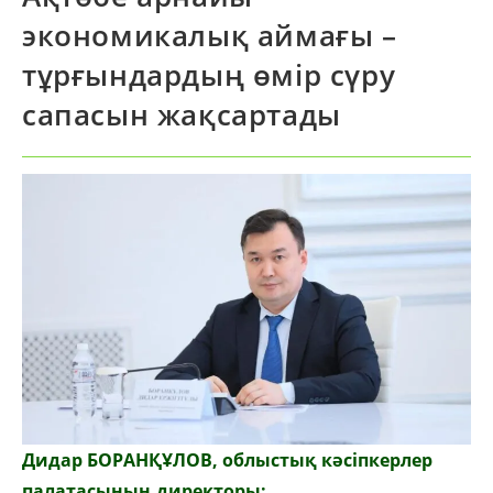
экономикалық аймағы –
тұрғындардың өмір сүру
сапасын жақсартады
Дидар БОРАНҚҰЛОВ, облыстық кәсіпкерлер
палатасының директоры: