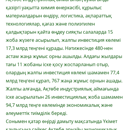
қазіргі уақытта химия өнеркәсібі, құрылыс
материалдарын өндіру, логистика, ақпараттық
технологиялар, қағаз және полиэтилен
қалдықтарын қайта өңдеу сияқты салаларда 15
жоба жүзеге асырылып, жалпы инвестиция көлемі
17,3 млрд теңгені құрады. Нәтижесінде 480-нен
астам жаңа жұмыс орны ашылды. Алдағы жылдары
тағы 11 жобаны іске қосу жоспарланып отыр,
олардың жалпы инвестиция көлемі шамамен 77,4
млрд теңгені құрап, 767 жаңа жұмыс орнын ашады.
Жалпы алғанда, Ақтөбе индустриялық аймағында
іске асырылатын 26 инвестициялық жоба шамамен
94,7 млрд теңге көлемінде экономикалық және
әлеуметтік тиімділік береді.
Сонымен қатар өңірді дамыту мақсатында Үкімет
қаулысына сәйкес Ақтөбе арнайы экономикалық