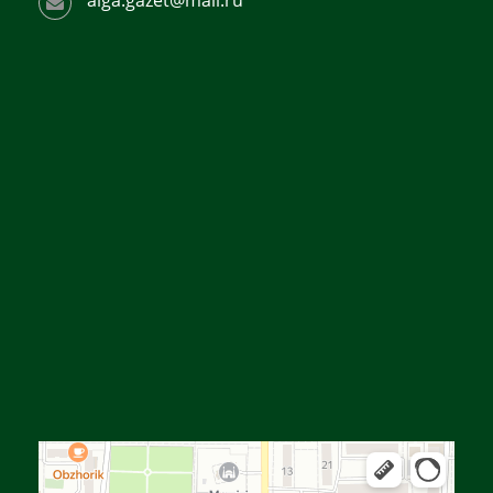
Алға
Яндекс Карталар — көлік, навигация, орындарды іздеу