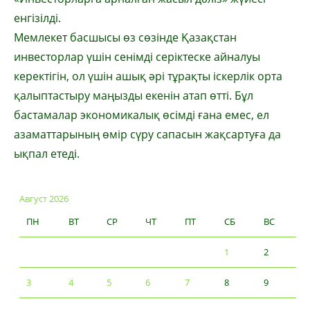
енгізілді.
Мемлекет басшысы өз сөзінде Қазақстан
инвесторлар үшін сенімді серіктеске айналуы
керектігін, ол үшін ашық әрі тұрақты іскерлік орта
қалыптастыру маңызды екенін атап өтті. Бұл
бастамалар экономикалық өсімді ғана емес, ел
азаматтарының өмір сүру сапасын жақсартуға да
ықпал етеді.
Август 2026
ПН
ВТ
СР
ЧТ
ПТ
СБ
ВС
1
2
3
4
5
6
7
8
9