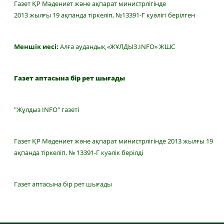
Газет ҚР Мәдениет және ақпарат министрлігінде
2013 жылғы 19 ақпанда тіркеліп, №13391-Г куәлігі берілген
Меншік иесі:
Алға аудандық «ЖҰЛДЫЗ.INFO» ЖШС
Газет аптасына бір рет шығады
"Жұлдыз INFO" газеті
Газет ҚР Мәдениет және ақпарат министрлігінде 2013 жылғы 19
ақпанда тіркеліп, № 13391-Г куәлік берілді
Газет аптасына бір рет шығады