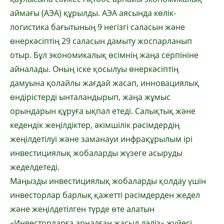
аймағы (АЭА) құрылды. АЭА аясында көлік-
логистика бағытының 9 негізгі саласын және
өнеркәсіптің 29 саласын дамыту жоспарланып
отыр. Бұл экономикалық өсімнің жаңа серпініне
айналады. Оның іске қосылуы өнеркәсіптің
дамуына қолайлы жағдай жасап, инновациялық
өндірістерді ынталандырып, жаңа жұмыс
орындарын құруға ықпал етеді. Салықтық және
кедендік жеңілдіктер, әкімшілік рәсімдердің
жеңілдетілуі және заманауи инфрақұрылым ірі
инвестициялық жобаларды жүзеге асыруды
жеделдетеді.
Маңызды инвестициялық жобаларды қолдау үшін
инвесторлар барлық қажетті рәсімдерден жедел
және жеңілдетілген түрде өте алатын
«Инвесторларға арналған жасыл дәліз» жүйесі