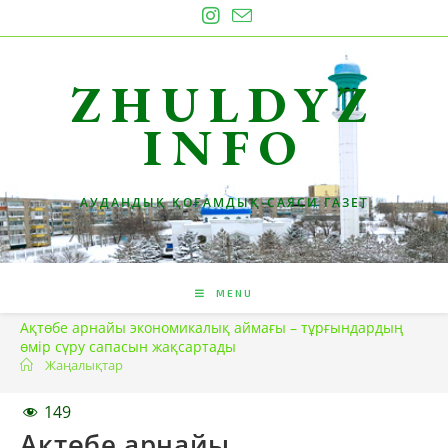
Skip
to
content
ZHULDYZ
INFO
АУДАНДЫҚ ҚОҒАМДЫҚ-САЯСИ ГАЗЕТ
MENU
Ақтөбе арнайы экономикалық аймағы – тұрғындардың
өмір сүру сапасын жақсартады
Жаңалықтар
149
Ақтөбе арнайы