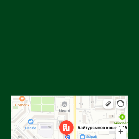
Алға
Яндекс Карталар — көлік, навигация, орындарды іздеу