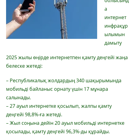
облысынд
а
интернет
инфрақұр
ылымын
дамыту
2025 жылы өңірде интернетпен қамту деңгейі жаңа
белеске жетеді:
– Республикалық жолдардың 340 шақырымында
мобильді байланыс орнату үшін 17 мұнара
салынады.
– 27 ауыл интернетке қосылып, жалпы қамту
деңгейі 98,8%-ға жетеді.
– Жыл соңына дейін 20 ауыл мобильді интернетке
қосылады, қамту деңгейі 96,3%-ды құрайды.