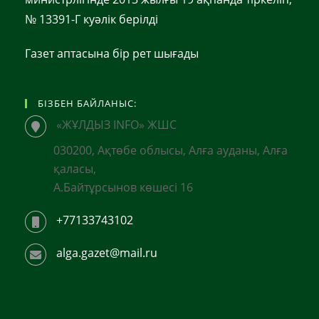
№ 13391-Г куәлік берілді
Газет аптасына бір рет шығады
БІЗБЕН БАЙЛАНЫС:
«ЖҰЛДЫЗ INFO» ЖШС
030200, Ақтөбе облысы, Алға ауданы, Алға
қаласы,
А.Байтұрсынов көшесі 16
+77133743102
alga.gazet@mail.ru