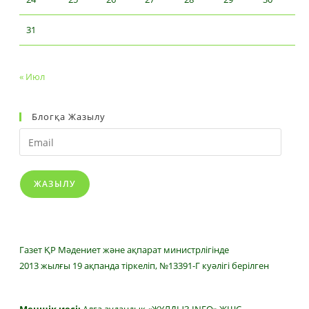
31
« Июл
Блогқа Жазылу
Email
ЖАЗЫЛУ
Газет ҚР Мәдениет және ақпарат министрлігінде
2013 жылғы 19 ақпанда тіркеліп, №13391-Г куәлігі берілген