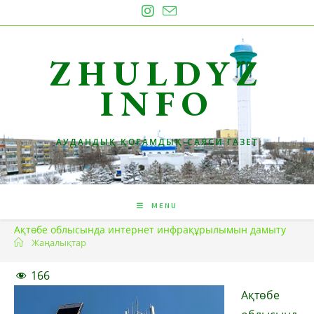
Skip
to
content
ZHULDYZ
INFO
АУДАНДЫҚ ҚОҒАМДЫҚ-САЯСИ ГАЗЕТ
MENU
Ақтөбе облысында интернет инфрақұрылымын дамыту
Жаңалықтар
166
Ақтөбе