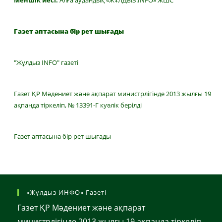
Меншік иесі:
Алға аудандық «ЖҰЛДЫЗ.INFO» ЖШС
Газет аптасына бір рет шығады
"Жұлдыз INFO" газеті
Газет ҚР Мәдениет және ақпарат министрлігінде 2013 жылғы 19
ақпанда тіркеліп, № 13391-Г куәлік берілді
Газет аптасына бір рет шығады
«Жұлдыз ИНФО» Газеті
Газет ҚР Мәдениет және ақпарат
министрлігінде 2013 жылғы 19 ақпанда тіркеліп,