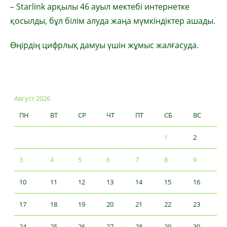
– Starlink арқылы 46 ауыл мектебі интернетке
қосылды, бұл білім алуда жаңа мүмкіндіктер ашады.
Өңірдің цифрлық дамуы үшін жұмыс жалғасуда.
Август 2026
ПН
ВТ
СР
ЧТ
ПТ
СБ
ВС
1
2
3
4
5
6
7
8
9
10
11
12
13
14
15
16
17
18
19
20
21
22
23
24
25
26
27
28
29
30