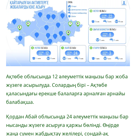
Ақтөбе облысында 12 әлеуметтік маңызы бар жоба
жүзеге асырылуда. Солардың бірі – Ақтөбе
қаласындағы ерекше балаларға арналған арнайы
балабақша.
Қордан Абай облысында 24 әлеуметтік маңызы бар
нысанды жүзеге асыруға қаржы бөлінді. Өңірде
жаңа сумен жабдықтау желілері, сондай-ақ