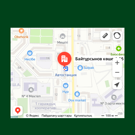
Алға
Яндекс Карталар — көлік, навигация, орындарды іздеу