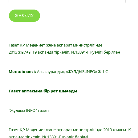
ЖАЗЫЛУ
Газет ҚР Мәдениет және ақпарат министрлігінде
2013 жылғы 19 ақпанда тіркеліп, №13391-Г куәлігі берілген
Меншік иесі:
Алға аудандық «ЖҰЛДЫЗ.INFO» ЖШС
Газет аптасына бір рет шығады
"Жұлдыз INFO" газеті
Газет ҚР Мәдениет және ақпарат министрлігінде 2013 жылғы 19
ақпанда тіркеліп, № 13391-Г куәлік берілді