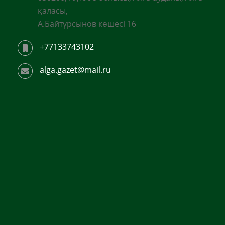
қаласы,
А.Байтұрсынов көшесі 16
+77133743102
alga.gazet@mail.ru