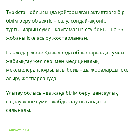
Түркістан облысында қайтарылған активтерге бір
білім беру объектісін салу, сондай-ақ өңір
тұрғындарын сумен қамтамасыз ету бойынша 35
жобаны іске асыру жоспарланған.
Павлодар және Қызылорда облыстарында сумен
жабдықтау желілері мен медициналық
мекемелердің құрылысы бойынша жобаларды іске
асыру жоспарлануда.
Ұлытау облысында жаңа білім беру, денсаулық
сақтау және сумен жабдықтау нысандары
салынады.
Август 2026