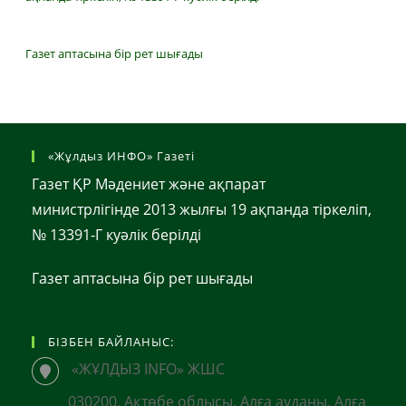
Газет аптасына бір рет шығады
«Жұлдыз ИНФО» Газеті
Газет ҚР Мәдениет және ақпарат
министрлігінде 2013 жылғы 19 ақпанда тіркеліп,
№ 13391-Г куәлік берілді
Газет аптасына бір рет шығады
БІЗБЕН БАЙЛАНЫС:
«ЖҰЛДЫЗ INFO» ЖШС
030200, Ақтөбе облысы, Алға ауданы, Алға