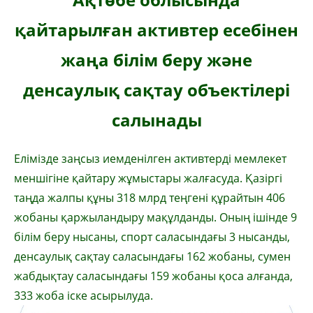
қайтарылған активтер есебінен
жаңа білім беру және
денсаулық сақтау объектілері
салынады
Елімізде заңсыз иемденілген активтерді мемлекет
меншігіне қайтару жұмыстары жалғасуда. Қазіргі
таңда жалпы құны 318 млрд теңгені құрайтын 406
жобаны қаржыландыру мақұлданды. Оның ішінде 9
білім беру нысаны, спорт саласындағы 3 нысанды,
денсаулық сақтау саласындағы 162 жобаны, сумен
жабдықтау саласындағы 159 жобаны қоса алғанда,
333 жоба іске асырылуда.