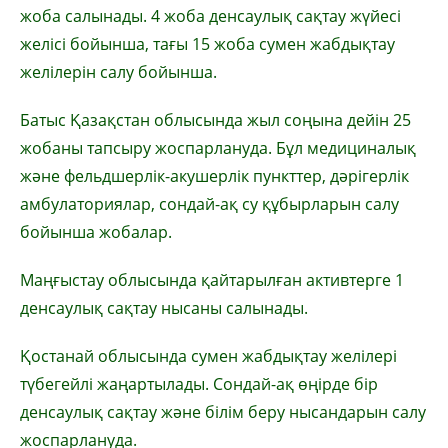
жоба салынады. 4 жоба денсаулық сақтау жүйесі
желісі бойынша, тағы 15 жоба сумен жабдықтау
желілерін салу бойынша.
Батыс Қазақстан облысында жыл соңына дейін 25
жобаны тапсыру жоспарлануда. Бұл медициналық
және фельдшерлік-акушерлік пункттер, дәрігерлік
амбулаториялар, сондай-ақ су құбырларын салу
бойынша жобалар.
Маңғыстау облысында қайтарылған активтерге 1
денсаулық сақтау нысаны салынады.
Қостанай облысында сумен жабдықтау желілері
түбегейлі жаңартылады. Сондай-ақ өңірде бір
денсаулық сақтау және білім беру нысандарын салу
жоспарлануда.