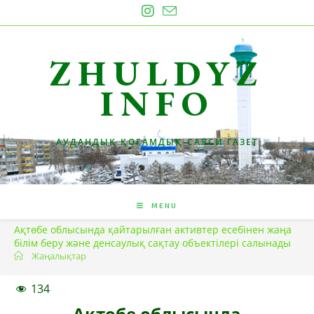
Skip
to
content
ZHULDYZ
INFO
АУДАНДЫҚ ҚОҒАМДЫҚ-САЯСИ ГАЗЕТ
MENU
Ақтөбе облысында қайтарылған активтер есебінен жаңа
білім беру және денсаулық сақтау объектілері салынады
Жаңалықтар
134
Ақтөбе облысында